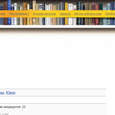
атов
Что почитать?
Лучшие писатели
Новости
Другие рейтинги книг
Подбор
ры
,
Юмор
ке кандидатов: 22
л:
1.62