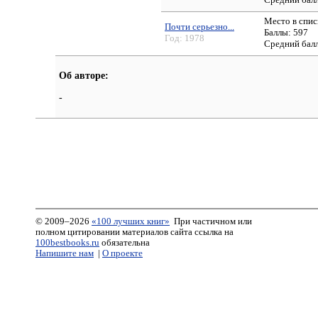
Место в спис
Почти серьезно...
Баллы: 597
Год:
1978
Средний бал
Об авторе:
-
© 2009–2026
«100 лучших книг»
При частичном или
полном цитировании материалов сайта ссылка на
100bestbooks.ru
обязательна
Напишите нам
|
О проекте