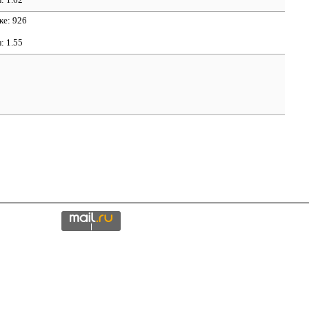
ке: 926
л:
1.55