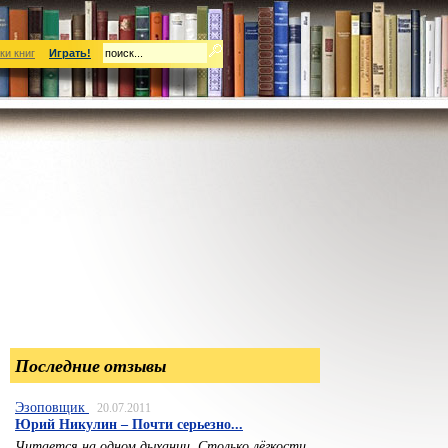
ки книг
Играть!
Последние отзывы
Эзоповщик
20.07.2011
Юрий Никулин – Почти серьезно...
Читается на одном дыхании. Столько лёгкости