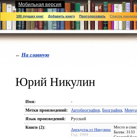
Мобильная версия
100 лучших книг
Добавить книгу
Проголосовать
Список кандид
На главную
←
Юрий Никулин
Имя:
-
Метки произведений:
Автобиография
,
Биография
,
Мемуа
Язык произведений:
Русский
Книги (2):
Место в спис
Анекдоты от Никулина
Баллы: 3133
Год:
1994
Средний бал