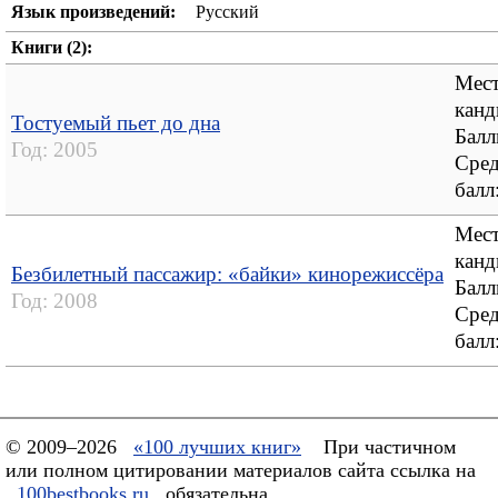
Язык произведений:
Русский
Книги (2):
Мест
канд
Тостуемый пьет до дна
Балл
Год:
2005
Сре
балл
Мест
канд
Безбилетный пассажир: «байки» кинорежиссёра
Балл
Год:
2008
Сре
балл
© 2009–2026
«100 лучших книг»
При частичном
или полном цитировании материалов сайта ссылка на
100bestbooks.ru
обязательна