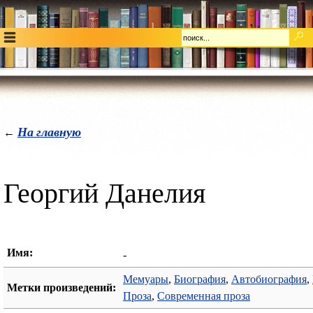
На главную
←
Георгий Данелия
Имя:
-
Мемуары
,
Биография
,
Автобиография
,
Метки произведений:
Проза
,
Современная проза