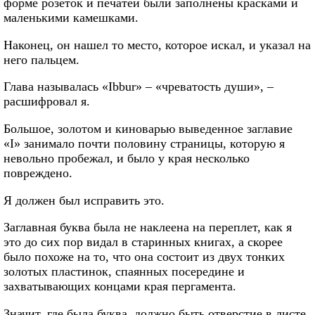
форме розеток и печатей были заполнены красками и
маленькими камешками.
Наконец, он нашел то место, которое искал, и указал на
него пальцем.
Глава называлась «Ibbur» – «чреватость души», –
расшифровал я.
Большое, золотом и киноварью выведенное заглавие
«I» занимало почти половину страницы, которую я
невольно пробежал, и было у края несколько
повреждено.
Я должен был исправить это.
Заглавная буква была не наклеена на переплет, как я
это до сих пор видал в старинных книгах, а скорее
было похоже на то, что она состоит из двух тонких
золотых пластинок, спаянных посередине и
захватывающих концами края пергамента.
Значит, где была буква, должно быть отверстие в листе.