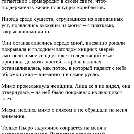
гигантский Гермафродит в своей свите, чтоб
поддерживать жизнь пляшущих корибантов.
Иногда среди существ, струившихся из невиданных
уст, появлялись выходцы из могил – с платками,
закрывавшими лицо.
Они останавливались передо мной, внезапно роняли
покрывала и голодным взглядом хищных зверей
смотрели в мое сердце, так что леденящий ужас
проникал до мозга костей, а кровь в жилах
останавливалась, как поток, в который падают с неба
обломки скал – внезапно и в самое русло.
Мимо промелькнула женщина. Лица ее я не видел, она
отвернулась – на ней было покрывало из льющихся
слез.
Маски неслись мимо с плясом и не обращали на меня
внимания.
Только Пьеро задумчиво озирается на меня и
возвращается назад. Вырастает нередо мной,