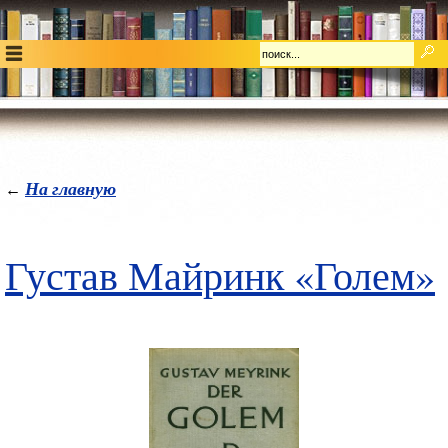
На главную
←
Густав Майринк «Голем»