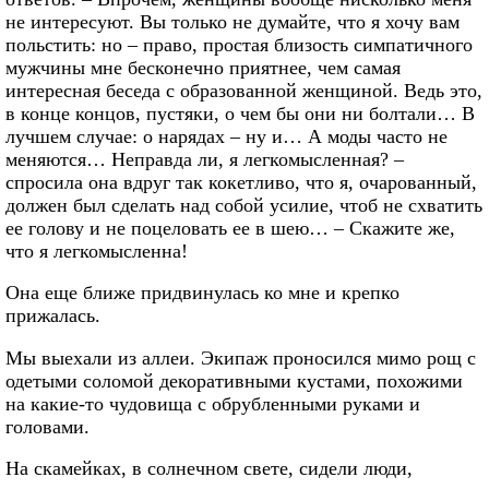
не интересуют. Вы только не думайте, что я хочу вам
польстить: но – право, простая близость симпатичного
мужчины мне бесконечно приятнее, чем самая
интересная беседа с образованной женщиной. Ведь это,
в конце концов, пустяки, о чем бы они ни болтали… В
лучшем случае: о нарядах – ну и… А моды часто не
меняются… Неправда ли, я легкомысленная? –
спросила она вдруг так кокетливо, что я, очарованный,
должен был сделать над собой усилие, чтоб не схватить
ее голову и не поцеловать ее в шею… – Скажите же,
что я легкомысленна!
Она еще ближе придвинулась ко мне и крепко
прижалась.
Мы выехали из аллеи. Экипаж проносился мимо рощ с
одетыми соломой декоративными кустами, похожими
на какие-то чудовища с обрубленными руками и
головами.
На скамейках, в солнечном свете, сидели люди,