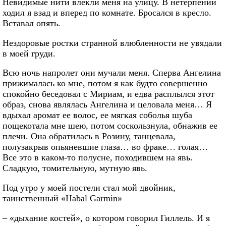
Невидимые нити влекли меня на улицу. В нетерпении
ходил я взад и вперед по комнате. Бросался в кресло.
Вставал опять.
Нездоровые ростки странной влюбленности не увядали
в моей груди.
Всю ночь напролет они мучали меня. Сперва Ангелина
прижималась ко мне, потом я как будто совершенно
спокойно беседовал с Мириам, и едва расплылся этот
образ, снова являлась Ангелина и целовала меня… Я
вдыхал аромат ее волос, ее мягкая соболья шуба
пощекотала мне шею, потом соскользнула, обнажив ее
плечи. Она обратилась в Розину, танцевала,
полузакрыв опьяневшие глаза… во фраке… голая…
Все это в каком-то полусне, походившем на явь.
Сладкую, томительную, мутную явь.
Под утро у моей постели стал мой двойник,
таинственный «Habal Garmin»
– «дыхание костей», о котором говорил Гиллель. И я