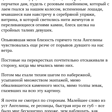
перчатки дам, пудель с розовым ошейником, который с
лаем гнался за нашим колесом, вспененные лошади,
мчавшиеся нам навстречу в серебряной упряжи,
витрина, в которой светились нити жемчугов и
переливающиеся огнями камни, блеск шелка на
стройных талиях девушек.
Опьянявшая меня близость горячего тела Ангелины
чувствовалась еще резче от порывов дувшего на нас
ветра.
Постовые на перекрестках почтительно отскакивали в
сторону, когда мы мчались мимо них.
Потом мы ехали тихим шагом по набережной,
усыпанной множеством экипажей, мимо
обвалившегося каменного моста, мимо толпы зевак,
глазевших на всю эту картину.
Я почти не смотрел по сторонам. Малейшее слово из
уст Ангелины, ее ресницы, быстрая игра ее губ – все
было мне бесконечно дороже, чем наблюдать, как