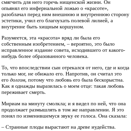
смягчить для него горечь нищенской жизни. Он
опьянял его инфернальной ложью о «красоте»,
разоблачал перед ним внешнюю и внутреннюю сторону
эстетики, учил его благоухать полевой лилией, а
внутренне быть хищным коршуном.
Разумеется, эта «красота» вряд ли была его
собственным изобретением, – вероятно, это было
исправленное издание совета, исходившего от какого-
нибудь более образованного человека.
То, что впоследствии сын отрекался от него, где и когда
только мог, не обижало его. Напротив, он считал это
его
долгом
, потому что любовь его была бескорыстна.
Как я однажды выразилась о моем отце: такая любовь
переживает смерть.
Мириам на минуту смолкла; и я видел по ней, что она
продолжает размышлять в том же направлении. Я это
понял по изменившемуся звуку ее голоса. Она сказала:
– Странные плоды вырастают на древе иудейства.