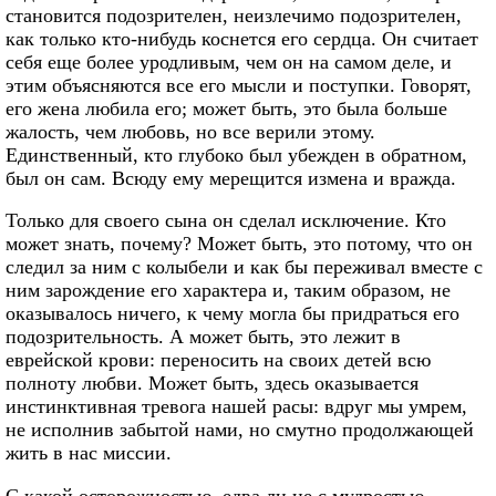
становится подозрителен, неизлечимо подозрителен,
как только кто-нибудь коснется его сердца. Он считает
себя еще более уродливым, чем он на самом деле, и
этим объясняются все его мысли и поступки. Говорят,
его жена любила его; может быть, это была больше
жалость, чем любовь, но все верили этому.
Единственный, кто глубоко был убежден в обратном,
был он сам. Всюду ему мерещится измена и вражда.
Только для своего сына он сделал исключение. Кто
может знать, почему? Может быть, это потому, что он
следил за ним с колыбели и как бы переживал вместе с
ним зарождение его характера и, таким образом, не
оказывалось ничего, к чему могла бы придраться его
подозрительность. А может быть, это лежит в
еврейской крови: переносить на своих детей всю
полноту любви. Может быть, здесь оказывается
инстинктивная тревога нашей расы: вдруг мы умрем,
не исполнив забытой нами, но смутно продолжающей
жить в нас миссии.
С какой осторожностью, едва ли не с мудростью