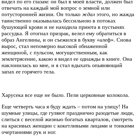
видел по его глазам: он был в моей власти, должен был
отвечать на каждый мой вопрос о земной или
потусторонней жизни. Он только
ждал
этого, но жажда
таинственно оказывалась бессильною в потоках
бушующей крови и не находила приюта в пустынях
рассудка. Я отогнал призрак, велел ему обратиться в
образ Ангелины, и он съежился в букву «алеф». Снова
вырос, стал непомерно высокой обнаженной
женщиной, с пульсом, могущественным, как
землетрясение, какою я видел ее однажды в книге. Она
наклонилась ко мне, и я стал вдыхать опьяняющий
запах ее горячего тела.
Харусека все еще не было. Пели церковные колокола.
Еще четверть часа я буду ждать – потом на улицу! На
шумные улицы, где гуляют празднично разодетые люди,
слиться с веселой жизнью богатых кварталов, смотреть
на красивых женщин с кокетливыми лицами и тонкими
очертаниями рук и ног.