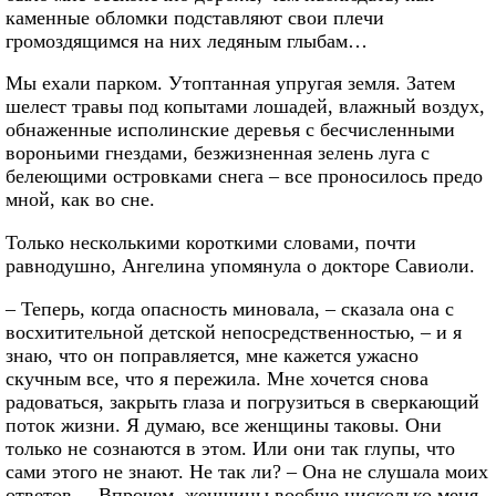
каменные обломки подставляют свои плечи
громоздящимся на них ледяным глыбам…
Мы ехали парком. Утоптанная упругая земля. Затем
шелест травы под копытами лошадей, влажный воздух,
обнаженные исполинские деревья с бесчисленными
вороньими гнездами, безжизненная зелень луга с
белеющими островками снега – все проносилось предо
мной, как во сне.
Только несколькими короткими словами, почти
равнодушно, Ангелина упомянула о докторе Савиоли.
– Теперь, когда опасность миновала, – сказала она с
восхитительной детской непосредственностью, – и я
знаю, что он поправляется, мне кажется ужасно
скучным все, что я пережила. Мне хочется снова
радоваться, закрыть глаза и погрузиться в сверкающий
поток жизни. Я думаю, все женщины таковы. Они
только не сознаются в этом. Или они так глупы, что
сами этого не знают. Не так ли? – Она не слушала моих
ответов. – Впрочем, женщины вообще нисколько меня