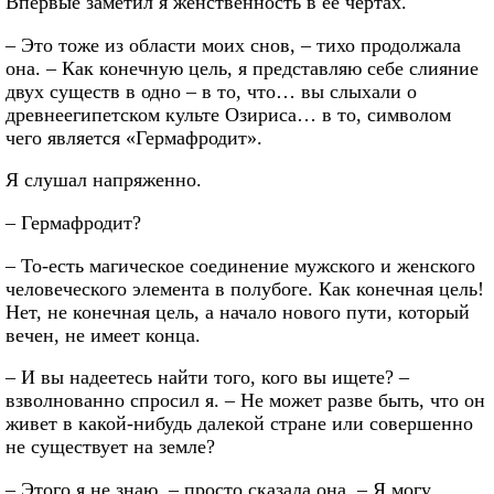
Впервые заметил я женственность в ее чертах.
– Это тоже из области моих снов, – тихо продолжала
она. – Как конечную цель, я представляю себе слияние
двух существ в одно – в то, что… вы слыхали о
древнеегипетском культе Озириса… в то, символом
чего является «Гермафродит».
Я слушал напряженно.
– Гермафродит?
– То-есть магическое соединение мужского и женского
человеческого элемента в полубоге. Как конечная цель!
Нет, не конечная цель, а начало нового пути, который
вечен, не имеет конца.
– И вы надеетесь найти того, кого вы ищете? –
взволнованно спросил я. – Не может разве быть, что он
живет в какой-нибудь далекой стране или совершенно
не существует на земле?
– Этого я не знаю, – просто сказала она. – Я могу