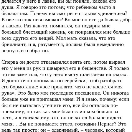
делается у него в лавке, вы бы поняли, какова его
душа. Я говорю это потому, что ребенком часто я
бывала там. Почему вы смотрите с таким удивлением?
Разве это так невозможно? Ко мне он всегда бывал добр
и ласков. Раз как-то, помнится, он подарил мне
большой блестящий камень, он понравился мне больше
всех других его вещей. Моя мать сказала, что это
бриллиант, и я, разумеется, должна была немедленно
вернуть его обратно.
Сперва он долго отказывался взять его, потом вырвал
его у меня из рук и швырнул его в бешенстве. Я только
потом заметила, что у него выступили слезы на глазах.
Я достаточно понимала по-еврейски, чтоб разобрать
его бормотание: «все проклято, чего не коснется моя
рука». Это было мое последнее посещение. Он никогда
больше уже не приглашал меня. И я знаю, почему: если
бы я не пыталась утешить его, все бы осталось по-
прежнему, но так как мне было слишком больно за
него, и я сказала ему это, он не хотел больше видеть
меня… Вы не понимаете этого, господин Пернат? Это
ведь так просто: он – одержимый, – человек, который