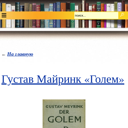
На главную
←
Густав Майринк «Голем»