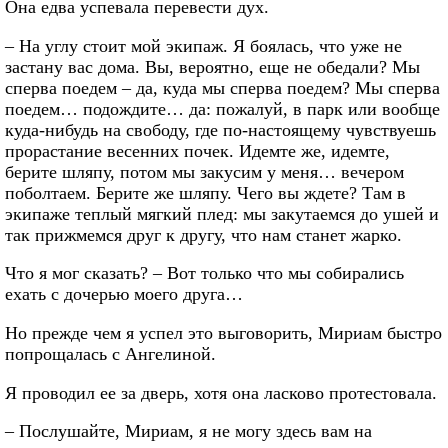
Она едва успевала перевести дух.
– На углу стоит мой экипаж. Я боялась, что уже не
застану вас дома. Вы, вероятно, еще не обедали? Мы
сперва поедем – да, куда мы сперва поедем? Мы сперва
поедем… подождите… да: пожалуй, в парк или вообще
куда-нибудь на свободу, где по-настоящему чувствуешь
прорастание весенних почек. Идемте же, идемте,
берите шляпу, потом мы закусим у меня… вечером
поболтаем. Берите же шляпу. Чего вы ждете? Там в
экипаже теплый мягкий плед: мы закутаемся до ушей и
так прижмемся друг к другу, что нам станет жарко.
Что я мог сказать? – Вот только что мы собирались
ехать с дочерью моего друга…
Но прежде чем я успел это выговорить, Мириам быстро
попрощалась с Ангелиной.
Я проводил ее за дверь, хотя она ласково протестовала.
– Послушайте, Мириам, я не могу здесь вам на