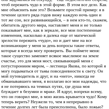
чтоб пережить чудо в этой форме. В этом все дело. Как
мне объяснить вам это? Возьмите простой пример: я в
течение целого ряда годов вижу каждую ночь один и
тот же сон, все развивающийся, – в нем кто-то, скажем,
обитатель другого мира, наставляет меня и не только
показывает мне, как в зеркале, все мои постепенные
изменения, насколько я далека еще от магической
зрелости пережить «чудо», но и дает мне на все
возникающие у меня за день вопросы такие ответы,
которые я всегда могу проверить. Вы поймете меня:
такое существо заменяет всякое мыслимое на земле
счастье, это для меня мост, связывающий меня с
потусторониим миром, – лестница Якова, по которой я
могу подыматься от тьмы повседневности к свету. Он
мой путеводитель и друг, и на «него», никогда не
обманывавшего меня, я возлагаю все мои надежды, что
я не потеряюсь на темных путях, где душа моя
блуждает в безумии и мраке. И вдруг, вопреки всему,
что он говорил мне, в мою жизнь врывается чудо! Кому
теперь верить? Неужели то, чем я непрерывно в
течение долгих лет была преисполнена, было ложью?