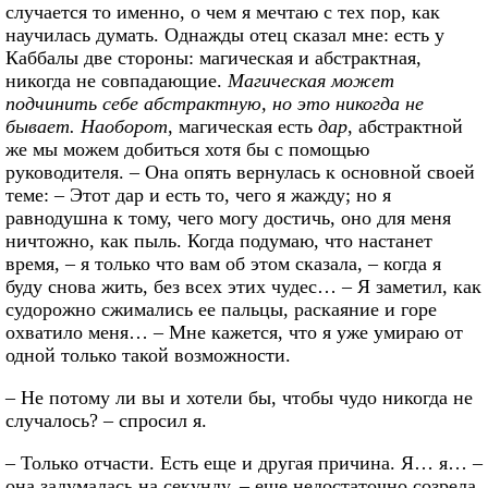
случается то именно, о чем я мечтаю с тех пор, как
научилась думать. Однажды отец сказал мне: есть у
Каббалы две стороны: магическая и абстрактная,
никогда не совпадающие.
Магическая может
подчинить себе абстрактную, но это никогда не
бывает. Наоборот
, магическая есть
дар
, абстрактной
же мы можем добиться хотя бы с помощью
руководителя. – Она опять вернулась к основной своей
теме: – Этот дар и есть то, чего я жажду; но я
равнодушна к тому, чего могу достичь, оно для меня
ничтожно, как пыль. Когда подумаю, что настанет
время, – я только что вам об этом сказала, – когда я
буду снова жить, без всех этих чудес… – Я заметил, как
судорожно сжимались ее пальцы, раскаяние и горе
охватило меня… – Мне кажется, что я уже умираю от
одной только такой возможности.
– Не потому ли вы и хотели бы, чтобы чудо никогда не
случалось? – спросил я.
– Только отчасти. Есть еще и другая причина. Я… я… –
она задумалась на секунду, – еще недостаточно созрела,