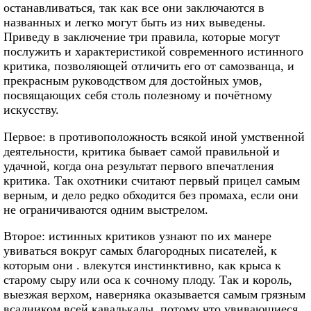
останавливаться, так как все они заключаются в
названных и легко могут быть из них выведены.
Приведу в заключение три правила, которые могут
послужить и характеристикой современного истинного
критика, позволяющей отличить его от самозванца, и
прекрасным руководством для достойных умов,
посвящающих себя столь полезному и почётному
искусству.
Первое: в противоположность всякой иной умственной
деятельности, критика бывает самой правильной и
удачной, когда она результат первого впечатления
критика. Так охотники считают первый прицел самым
верным, и дело редко обходится без промаха, если они
не ограничиваются одним выстрелом.
Второе: истинных критиков узнают по их манере
увиваться вокруг самых благородных писателей, к
которым они . влекутся инстинктивно, как крыса к
старому сыру или оса к сочному плоду. Так и король,
выезжая верхом, наверняка оказывается самым грязным
всадником всей кавалькады, потому что увивающиеся