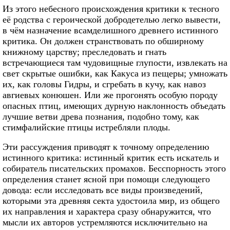
Из этого небесного происхождения критики к тесного
её родства с героической добродетелью легко вывести,
в чём назначение всамделишного древнего истинного
критика. Он должен странствовать по обширному
книжному царству; преследовать и гнать
встречающиеся там чудовищные глупости, извлекать на
свет скрытые ошибки, как Какуса из пещеры; умножать
их, как головы Гидры, и сгребать в кучу, как навоз
авгиевых конюшен. Или же прогонять особую породу
опасных птиц, имеющих дурную наклонность объедать
лучшие ветви древа познания, подобно тому, как
стимфалийские птицы истребляли плоды.
Эти рассуждения приводят к точному определению
истинного критика: истинный критик есть искатель и
собиратель писательских промахов. Бесспорность этого
определения станет ясной при помощи следующего
довода: если исследовать все виды произведений,
которыми эта древняя секта удостоила мир, из общего
их направления и характера сразу обнаружится, что
мысли их авторов устремляются исключительно на