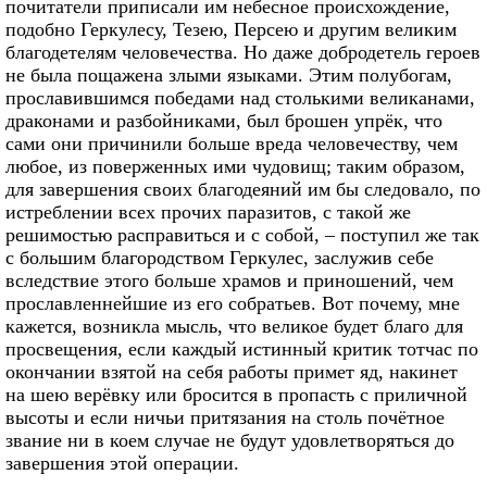
почитатели приписали им небесное происхождение,
подобно Геркулесу, Тезею, Персею и другим великим
благодетелям человечества. Но даже добродетель героев
не была пощажена злыми языками. Этим полубогам,
прославившимся победами над столькими великанами,
драконами и разбойниками, был брошен упрёк, что
сами они причинили больше вреда человечеству, чем
любое, из поверженных ими чудовищ; таким образом,
для завершения своих благодеяний им бы следовало, по
истреблении всех прочих паразитов, с такой же
решимостью расправиться и с собой, – поступил же так
с большим благородством Геркулес, заслужив себе
вследствие этого больше храмов и приношений, чем
прославленнейшие из его собратьев. Вот почему, мне
кажется, возникла мысль, что великое будет благо для
просвещения, если каждый истинный критик тотчас по
окончании взятой на себя работы примет яд, накинет
на шею верёвку или бросится в пропасть с приличной
высоты и если ничьи притязания на столь почётное
звание ни в коем случае не будут удовлетворяться до
завершения этой операции.