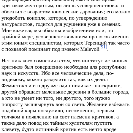
критиком желторотым, он лишь усовершенствовал и
обогатил с возрастом юношеские дарования; его можно
уподобить конопле, которая, по утверждению
натуралистов, годится для удушения уже в семенах.
Мне кажется, мы обязаны изобретением или, по
крайней мере, усовершенствованием прологов именно
этим юным специалистам, которых Теренций так часто
[91]
с похвалой поминает под именем Malevoli
.
Нет никакого сомнения в том, что институт истинных
критиков был совершенно необходим для республики
наук и искусств. Ибо все человеческие дела, по-
видимому, можно разделить так, как их делил
Фемистокл и его друзья: один пиликает на скрипке,
другой обращает маленькие деревни в большие города,
а кто не умеет ни того, ни другого, того нужно
попросту вышвырнуть вон со света. Желание избежать
подобной кары послужило, несомненно, первым
толчком к появлению на свет племени критиков, а
также дало повод их тайным хулителям пустить
клевету, будто истинный критик есть нечто вроде