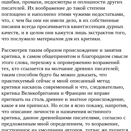
ошибки, промахи, недосмотры и оплошности других
писателей. Их воображение до такой степени
поглощено и наполнено этими чужими недостатками,
что, с чем бы они ни имели дело, в их собственные
писания всегда просачивается квинтэссенция дурных
качеств, и в целом они кажутся лишь экстрактом того,
что послужило материалом для их критики.
Рассмотрев таким образом происхождение и занятия
критика, в самом общепринятом и благородном смысле
этого слова, перехожу к опровержению возражений
тех, кто ссылается на молчание древних писателей;
таким способом будто бы можно доказать, что
практикуемый сейчас и мной описанный метод
критики насквозь современный и что, следовательно,
критика Великобритании и Франции не вправе
притязать на столь древнее и знатное происхождение,
какое я им приписал. Но если я ясно покажу, напротив,
что описание личности и назначения истинного
критика, данное древнейшими писателями, согласно с
предложенным мной определением, то возражение,
построенное на умолчании авторов, тотчас же рушится.