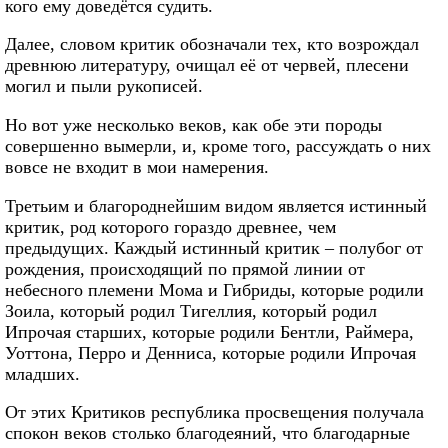
кого ему доведётся судить.
Далее, словом критик обозначали тех, кто возрождал
древнюю литературу, очищал её от червей, плесени
могил и пыли рукописей.
Но вот уже несколько веков, как обе эти породы
совершенно вымерли, и, кроме того, рассуждать о них
вовсе не входит в мои намерения.
Третьим и благороднейшим видом является истинный
критик, род которого гораздо древнее, чем
предыдущих. Каждый истинный критик – полубог от
рождения, происходящий по прямой линии от
небесного племени Мома и Гибриды, которые родили
Зоила, который родил Тигеллия, который родил
Ипрочая старших, которые родили Бентли, Раймера,
Уоттона, Перро и Денниса, которые родили Ипрочая
младших.
От этих Критиков республика просвещения получала
спокон веков столько благодеяний, что благодарные