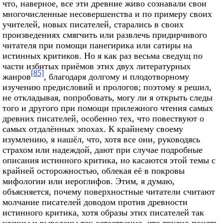
что, наверное, все эти древние живо сознавали свои
многочисленные несовершенства и по примеру своих
учителей, новых писателей, старались в своих
произведениях смягчить или развлечь придирчивого
читателя при помощи панегирика или сатиры на
истинных критиков. Но я как раз весьма сведущ по
части избитых приёмов этих двух литературных
[85]
жанров
, благодаря долгому и плодотворному
изучению предисловий и прологов; поэтому я решил,
не откладывая, попробовать, могу ли я открыть следы
того и другого при помощи прилежного чтения самых
древних писателей, особенно тех, что повествуют о
самых отдалённых эпохах. К крайнему своему
изумлению, я нашёл, что, хотя все они, руководясь
страхом или надеждой, дают при случае подробные
описания истинного критика, но касаются этой темы с
крайней осторожностью, облекая её в покровы
мифологии или иероглифов. Этим, я думаю,
объясняется, почему поверхностные читатели считают
молчание писателей доводом против древности
истинного критика, хотя образы этих писателей так
удачны и выведены так естественно, что трудно понять,