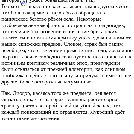
[89]
Геродот
красочно рассказывает нам в другом месте,
что большая армия скифов была обращена в
паническое бегство рёвом осла. Некоторые
глубокомысленные филологи строят на этом догадку,
что великое благоговение и почтение британских
писателей к истинному критику унаследованы нами от
наших скифских предков. Словом, страх был таким
всеобщим, что с течением времени писатели, желавшие
выразить более свободно свои чувства по отношению к
истинным критикам различных эпох, принуждены
были отказаться от прежней аллегории, как слишком
приближающейся к прототипу, и придумать вместо неё
другие, более осторожные и туманные.
Так, Диодор, касаясь того же предмета, решается
сказать лишь, что на горах Геликона растёт сорная
трава, у цветов которой такой пагубный запах, что
каждый понюхавший их отравляется. Лукреций даёт
точно такие же сведения
: