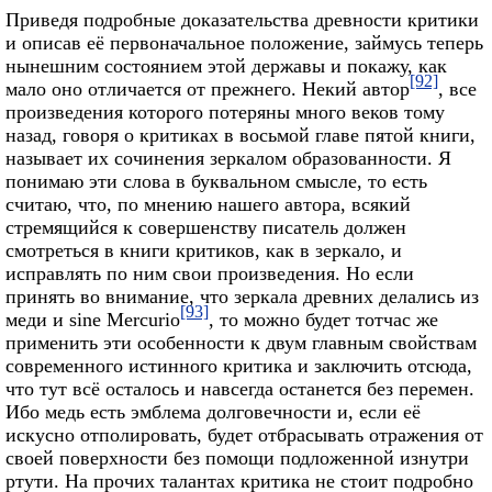
Приведя подробные доказательства древности критики
и описав её первоначальное положение, займусь теперь
нынешним состоянием этой державы и покажу, как
[92]
мало оно отличается от прежнего. Некий автор
, все
произведения которого потеряны много веков тому
назад, говоря о критиках в восьмой главе пятой книги,
называет их сочинения зеркалом образованности. Я
понимаю эти слова в буквальном смысле, то есть
считаю, что, по мнению нашего автора, всякий
стремящийся к совершенству писатель должен
смотреться в книги критиков, как в зеркало, и
исправлять по ним свои произведения. Но если
принять во внимание, что зеркала древних делались из
[93]
меди и sine Mercurio
, то можно будет тотчас же
применить эти особенности к двум главным свойствам
современного истинного критика и заключить отсюда,
что тут всё осталось и навсегда останется без перемен.
Ибо медь есть эмблема долговечности и, если её
искусно отполировать, будет отбрасывать отражения от
своей поверхности без помощи подложенной изнутри
ртути. На прочих талантах критика не стоит подробно