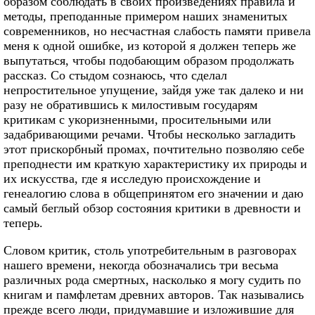
образом соблюдать в своих произведениях правила и
методы, преподанные примером наших знаменитых
современников, но несчастная слабость памяти привела
меня к одной ошибке, из которой я должен теперь же
выпутаться, чтобы подобающим образом продолжать
рассказ. Со стыдом сознаюсь, что сделал
непростительное упущение, зайдя уже так далеко и ни
разу не обратившись к милостивым государям
критикам с укоризненными, просительными или
задабривающими речами. Чтобы несколько загладить
этот прискорбный промах, почтительно позволяю себе
преподнести им краткую характеристику их природы и
их искусства, где я исследую происхождение и
генеалогию слова в общепринятом его значении и даю
самый беглый обзор состояния критики в древности и
теперь.
Словом критик, столь употребительным в разговорах
нашего времени, некогда обозначались три весьма
различных рода смертных, насколько я могу судить по
книгам и памфлетам древних авторов. Так назывались
прежде всего люди, придумавшие и изложившие для