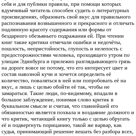
себя и для публики правила, при помощи которых
вдумчивый читатель способен судить о литературных
произведениях, образовать свой вкус для правильного
распознавания возвышенного и прекрасного и отличать
подлинную красоту содержания или формы от
бездарного обезьяньего подражания ей. При чтении
книг такие критики отмечали ошибки и недочёты,
пошлость, непристойность, глупость и нелепость с
предосторожностями человека, проходящего утром по
улицам Эдинбурга и прилежно разглядывающего грязь
на дороге вовсе не потому, что его интересует цвет и
состав навозной кучи и хочется определить её
количество, поваляться в ней или попробовать её на
вкус, а лишь с целью обойти её так, чтобы не
замараться. Такие люди, по-видимому, впадали в
большое заблуждение, понимая слово критик в
буквальном смысле и считая, что главнейшей его
обязанностью является похвала и воздаяние должного и
что критик, читающий книгу только с целью обругать
её и подвергнуть порицанию, такой же варвар, как
судья, принимающий решение вешать без разбора всех,