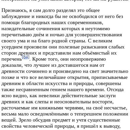
Признаюсь, я сам долго разделял это общее
заблуждение и никогда бы не освободился от него без
помощи благородных наших современников,
назидательные сочинения которых я неутомимо
перечитываю днём и ночью для усовершенствования
своего ума и на благо родной страны. С великим
усердием произвели они полезные разыскания слабых
сторон древних и представили нам объёмистый их
[84]
перечень
. Кроме того, они неопровержимо
доказали, что лучшее из доставшегося нам от
древности сочинено и произведено на свет значительно
позже и что все величайшие открытия, приписываемые
древним в области искусства и природы, совершены
также несравненным гением нашего времени. Отсюда
ясно видно, как невелики действительные заслуги
древних и как слепы и неосновательны восторги,
расточаемые им книжными червями, на своё несчастье,
весьма мало осведомлёнными о теперешнем положении
вещей. Зрело обсудив предмет и учтя существенные
свойства человеческой природы, я пришёл к выводу,