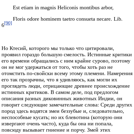
Est etiam in magnis Heliconis montibus arbor,
Floris odore hominem taetro consueta necare.
Lib.
[90]
6
Но Ктесий, которого мы только что цитировали,
проявил гораздо большую смелость. Истинные критики
его времени обращались с ним крайне сурово, поэтому
он не мог удержаться от того, чтобы хоть раз не
отомстить по-свойски всему этому племени. Намерения
его так прозрачны, что я удивляюсь, как могли их
проглядеть люди, отрицающие древнее происхождение
истинных критиков. В самом деле, под предлогом
описания разных диковинных животных Индии, он
говорит следующие замечательные слова: Среди других
пород здесь водятся змеи беззубые и, следовательно,
неспособные кусать; но их блевотина (которую они
извергают очень часто), куда бы она ни попала,
повсюду вызывает гниение и порчу. Змей этих