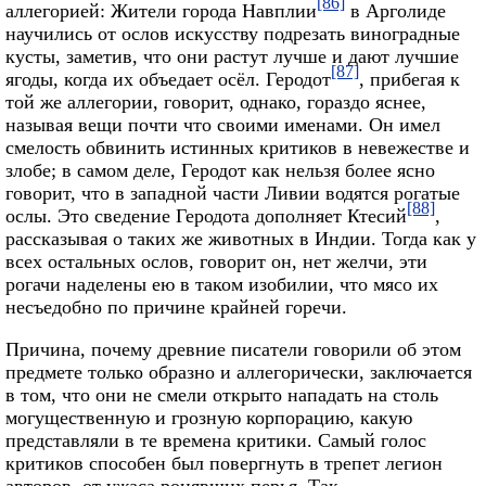
[86]
аллегорией: Жители города Навплии
в Арголиде
научились от ослов искусству подрезать виноградные
кусты, заметив, что они растут лучше и дают лучшие
[87]
ягоды, когда их объедает осёл. Геродот
, прибегая к
той же аллегории, говорит, однако, гораздо яснее,
называя вещи почти что своими именами. Он имел
смелость обвинить истинных критиков в невежестве и
злобе; в самом деле, Геродот как нельзя более ясно
говорит, что в западной части Ливии водятся рогатые
[88]
ослы. Это сведение Геродота дополняет Ктесий
,
рассказывая о таких же животных в Индии. Тогда как у
всех остальных ослов, говорит он, нет желчи, эти
рогачи наделены ею в таком изобилии, что мясо их
несъедобно по причине крайней горечи.
Причина, почему древние писатели говорили об этом
предмете только образно и аллегорически, заключается
в том, что они не смели открыто нападать на столь
могущественную и грозную корпорацию, какую
представляли в те времена критики. Самый голос
критиков способен был повергнуть в трепет легион
авторов, от ужаса ронявших перья. Так,