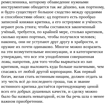
ремесленника, которому обзаведение нужными
инструментами обходится так же дёшево, как портному,
и будто существует большое сходство между орудиями
и способностями обоих: ад портного есть прообраз
записной книжки критика, а его остроумие и учёность
играют роль утюга; чтобы составился законченный
учёный, требуется, по крайней мере, столько критиков,
сколько нужно портных, чтобы получился человек;
наконец, они не уступают друг другу в храбрости, и
оружие их почти одинаково. Многое можно возразить
на эти возмутительные инсинуации, и я категорически
утверждаю, что все эти уподобления совершенная
ложь; напротив, для того чтобы вырваться из лап
критиков, надо выложить куда больше наличными, чем
спасаясь от любой другой корпорации. Как первый
богач, желая стать истинным нищим, должен отдать за
эту честь всё до последнего гроша, так и звание
истинного критика достаётся претендующему ценой
всех его добрых душевных качеств, и сделку можно
было бы назвать невыгодной, если бы речь шла о менее
важном приобретении.