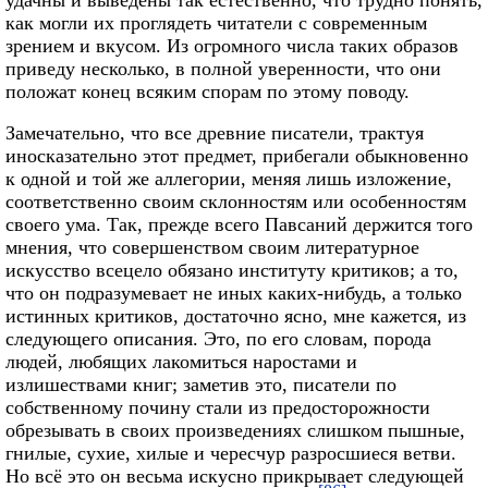
как могли их проглядеть читатели с современным
зрением и вкусом. Из огромного числа таких образов
приведу несколько, в полной уверенности, что они
положат конец всяким спорам по этому поводу.
Замечательно, что все древние писатели, трактуя
иносказательно этот предмет, прибегали обыкновенно
к одной и той же аллегории, меняя лишь изложение,
соответственно своим склонностям или особенностям
своего ума. Так, прежде всего Павсаний держится того
мнения, что совершенством своим литературное
искусство всецело обязано институту критиков; а то,
что он подразумевает не иных каких-нибудь, а только
истинных критиков, достаточно ясно, мне кажется, из
следующего описания. Это, по его словам, порода
людей, любящих лакомиться наростами и
излишествами книг; заметив это, писатели по
собственному почину стали из предосторожности
обрезывать в своих произведениях слишком пышные,
гнилые, сухие, хилые и чересчур разросшиеся ветви.
Но всё это он весьма искусно прикрывает следующей