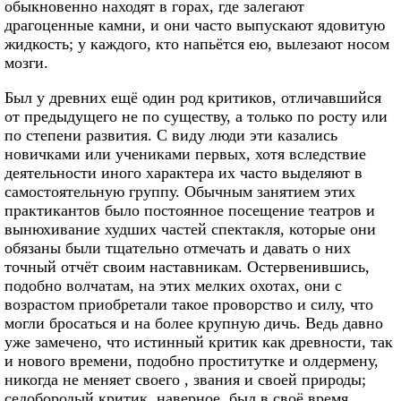
обыкновенно находят в горах, где залегают
драгоценные камни, и они часто выпускают ядовитую
жидкость; у каждого, кто напьётся ею, вылезают носом
мозги.
Был у древних ещё один род критиков, отличавшийся
от предыдущего не по существу, а только по росту или
по степени развития. С виду люди эти казались
новичками или учениками первых, хотя вследствие
деятельности иного характера их часто выделяют в
самостоятельную группу. Обычным занятием этих
практикантов было постоянное посещение театров и
вынюхивание худших частей спектакля, которые они
обязаны были тщательно отмечать и давать о них
точный отчёт своим наставникам. Остервенившись,
подобно волчатам, на этих мелких охотах, они с
возрастом приобретали такое проворство и силу, что
могли бросаться и на более крупную дичь. Ведь давно
уже замечено, что истинный критик как древности, так
и нового времени, подобно проститутке и олдермену,
никогда не меняет своего , звания и своей природы;
седобородый критик, наверное, был в своё время