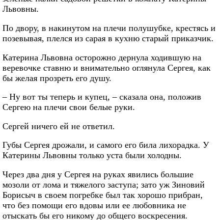
Львовны.
По двору, в накинутом на плечи полушубке, крестясь и
позевывая, плелся из сарая в кухню старый приказчик.
Катерина Львовна осторожно дернула ходившую на
веревочке ставню и внимательно оглянула Сергея, как
бы желая прозреть его душу.
– Ну вот ты теперь и купец, – сказала она, положив
Сергею на плечи свои белые руки.
Сергей ничего ей не ответил.
Губы Сергея дрожали, и самого его била лихорадка. У
Катерины Львовны только уста были холодны.
Через два дня у Сергея на руках явились большие
мозоли от лома и тяжелого заступа; зато уж Зиновий
Борисыч в своем погребке был так хорошо прибран,
что без помощи его вдовы или ее любовника не
отыскать бы его никому до общего воскресения.