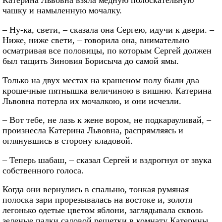
Катерина Львовна взяла медную полоскательную
чашку и намыленную мочалку.
– Ну-ка, свети, – сказала она Сергею, идучи к двери. –
Ниже, ниже свети, – говорила она, внимательно
осматривая все половицы, по которым Сергей должен
был тащить Зиновия Борисыча до самой ямы.
Только на двух местах на крашеном полу были два
крошечные пятнышка величиною в вишню. Катерина
Львовна потерла их мочалкою, и они исчезли.
– Вот тебе, не лазь к жене вором, не подкарауливай, –
произнесла Катерина Львовна, распрямляясь и
оглянувшись в сторону кладовой.
– Теперь шабаш, – сказал Сергей и вздрогнул от звука
собственного голоса.
Когда они вернулись в спальню, тонкая румяная
полоска зари прорезывалась на востоке и, золотя
легонько одетые цветом яблони, заглядывала сквозь
зеленые палки садовой решетки в комнату Катерины