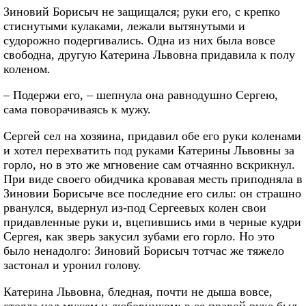
Зиновий Борисыч не защищался; руки его, с крепко
стиснутыми кулаками, лежали вытянутыми и
судорожно подергивались. Одна из них была вовсе
свободна, другую Катерина Львовна придавила к полу
коленом.
– Подержи его, – шепнула она равнодушно Сергею,
сама поворачиваясь к мужу.
Сергей сел на хозяина, придавил обе его руки коленами
и хотел перехватить под руками Катерины Львовны за
горло, но в это же мгновение сам отчаянно вскрикнул.
При виде своего обидчика кровавая месть приподняла в
Зиновии Борисыче все последние его силы: он страшно
рванулся, выдернул из-под Сергеевых колен свои
придавленные руки и, вцепившись ими в черные кудри
Сергея, как зверь закусил зубами его горло. Но это
было ненадолго: Зиновий Борисыч тотчас же тяжело
застонал и уронил голову.
Катерина Львовна, бледная, почти не дыша вовсе,
стояла над мужем и любовником; в ее правой руке был