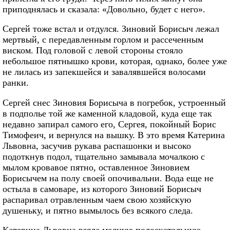
приподнялась и сказала: «Довольно, будет с него».
Сергей тоже встал и отдулся. Зиновий Борисыч лежал
мертвый, с передавленным горлом и рассеченным
виском. Под головой с левой стороны стояло
небольшое пятнышко крови, которая, однако, более уже
не лилась из запекшейся и завалявшейся волосами
ранки.
Сергей снес Зиновия Борисыча в погребок, устроенный
в подполье той же каменной кладовой, куда еще так
недавно запирал самого его, Сергея, покойный Борис
Тимофеич, и вернулся на вышку. В это время Катерина
Львовна, засучив рукава распашонки и высоко
подоткнув подол, тщательно замывала мочалкою с
мылом кровавое пятно, оставленное Зиновием
Борисычем на полу своей опочивальни. Вода еще не
остыла в самоваре, из которого Зиновий Борисыч
распаривал отравленным чаем свою хозяйскую
душеньку, и пятно вымылось без всякого следа.