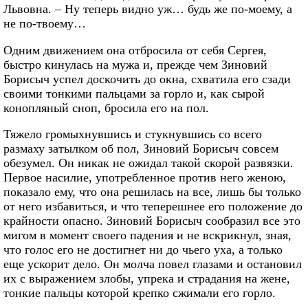
Львовна. – Ну теперь видно уж… будь же по-моему, а
не по-твоему…
Одним движением она отбросила от себя Сергея,
быстро кинулась на мужа и, прежде чем Зиновий
Борисыч успел доскочить до окна, схватила его сзади
своими тонкими пальцами за горло и, как сырой
конопляный сноп, бросила его на пол.
Тяжело громыхнувшись и стукнувшись со всего
размаху затылком об пол, Зиновий Борисыч совсем
обезумел. Он никак не ожидал такой скорой развязки.
Первое насилие, употребленное против него женою,
показало ему, что она решилась на все, лишь бы только
от него избавиться, и что теперешнее его положение до
крайности опасно. Зиновий Борисыч сообразил все это
мигом в момент своего падения и не вскрикнул, зная,
что голос его не достигнет ни до чьего уха, а только
еще ускорит дело. Он молча повел глазами и остановил
их с выражением злобы, упрека и страдания на жене,
тонкие пальцы которой крепко сжимали его горло.