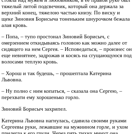
тяжелый литой подсвечник, который она держала за
верхний конец, тяжелою частью книзу. По виску и
щеке Зиновия Борисыча тоненьким шнурочком бежала
алая кровь.
– Попа, – тупо простонал Зиновий Борисыч, с
омерзением откидываясь головою как можно далее от
сидящего на нем Сергея. – Исповедаться, – произнес он
еще невнятнее, задрожав и косясь на сгущающуюся под
волосами теплую кровь.
– Хорош и так будешь, – прошептала Катерина
Львовна.
– Ну полно с ним копаться, – сказала она Сергею, –
перехвати ему хорошенько горло.
Зиновий Борисыч захрипел.
Катерина Львовна нагнулась, сдавила своими руками
Сергеевы руки, лежавшие на мужнином горле, и ухом
прилегла к его груди. Через пять тихих минут она