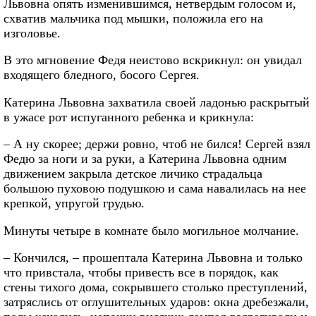
Львовна опять изменившимся, нетвердым голосом и,
схватив мальчика под мышки, положила его на
изголовье.
В это мгновение Федя неистово вскрикнул: он увидал
входящего бледного, босого Сергея.
Катерина Львовна захватила своей ладонью раскрытый
в ужасе рот испуганного ребенка и крикнула:
– А ну скорее; держи ровно, чтоб не бился! Сергей взял
Федю за ноги и за руки, а Катерина Львовна одним
движением закрыла детское личико страдальца
большою пуховою подушкою и сама навалилась на нее
крепкой, упругой грудью.
Минуты четыре в комнате было могильное молчание.
– Кончился, – прошептала Катерина Львовна и только
что привстала, чтобы привесть все в порядок, как
стены тихого дома, сокрывшего столько преступлений,
затряслись от оглушительных ударов: окна дребезжали,