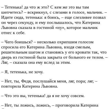
– Тетенька! да что ж это? С кем же это вы там
шепчетесь? – вскрикнул, с слезами в голосе, мальчик. –
Идите сюда, тетенька: я боюсь, – еще слезливее позвал
он через секунду, и ему послышалось, что Катерина
Львовна сказала в гостиной «ну», которое мальчик
отнес к себе.
– Чего боишься? – несколько охрипшим голосом
спросила его Катерина Львовна, входя смелым,
решительным шагом и становясь у его кровати так, что
дверь из гостиной была закрыта от больного ее телом. –
Ляг, – сказала она ему вслед за этим.
– Я, тетенька, не хочу.
– Нет, ты, Федя, послушайся меня, ляг, пора; ляг, –
повторила Катерина Львовна.
– Что это вы, тетенька! да я не хочу совсем.
– Нет, ты ложись, ложись, – проговорила Катерина