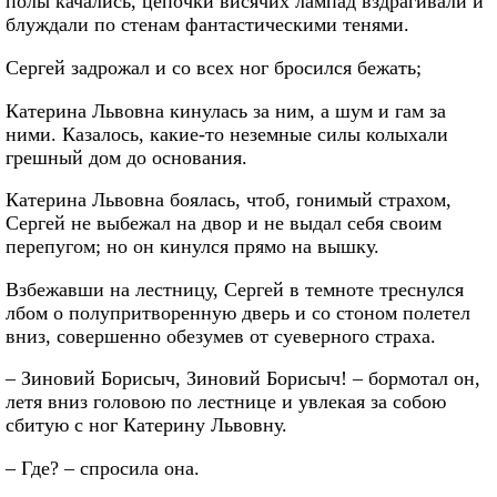
полы качались, цепочки висячих лампад вздрагивали и
блуждали по стенам фантастическими тенями.
Сергей задрожал и со всех ног бросился бежать;
Катерина Львовна кинулась за ним, а шум и гам за
ними. Казалось, какие-то неземные силы колыхали
грешный дом до основания.
Катерина Львовна боялась, чтоб, гонимый страхом,
Сергей не выбежал на двор и не выдал себя своим
перепугом; но он кинулся прямо на вышку.
Взбежавши на лестницу, Сергей в темноте треснулся
лбом о полупритворенную дверь и со стоном полетел
вниз, совершенно обезумев от суеверного страха.
– Зиновий Борисыч, Зиновий Борисыч! – бормотал он,
летя вниз головою по лестнице и увлекая за собою
сбитую с ног Катерину Львовну.
– Где? – спросила она.