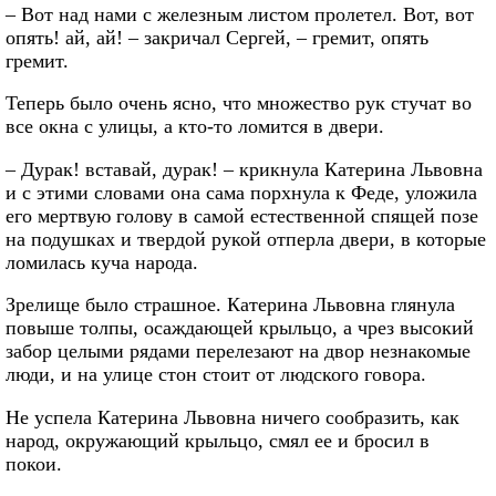
– Вот над нами с железным листом пролетел. Вот, вот
опять! ай, ай! – закричал Сергей, – гремит, опять
гремит.
Теперь было очень ясно, что множество рук стучат во
все окна с улицы, а кто-то ломится в двери.
– Дурак! вставай, дурак! – крикнула Катерина Львовна
и с этими словами она сама порхнула к Феде, уложила
его мертвую голову в самой естественной спящей позе
на подушках и твердой рукой отперла двери, в которые
ломилась куча народа.
Зрелище было страшное. Катерина Львовна глянула
повыше толпы, осаждающей крыльцо, а чрез высокий
забор целыми рядами перелезают на двор незнакомые
люди, и на улице стон стоит от людского говора.
Не успела Катерина Львовна ничего сообразить, как
народ, окружающий крыльцо, смял ее и бросил в
покои.