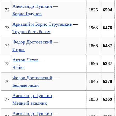
Александр Пушкин
—
72
1825
6504
Борис Годунов
Аркадий и Борис Стругацкие
—
73
1963
6478
Трудно быть богом
Федор Достоевский
—
74
1866
6437
Игрок
Антон Чехов
—
75
1896
6387
Чайка
Федор Достоевский
—
76
1845
6378
Бедные люди
Александр Пушкин
—
77
1833
6369
Медный всадник
Александр Пушкин
—