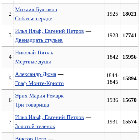
Михаил Булгаков
—
2
1925
18021
Собачье сердце
Илья Ильф, Евгений Петров
—
3
1928
17741
Двенадцать стульев
Николай Гоголь
—
4
1842
15956
Мёртвые души
Александр Дюма
—
1844-
5
15894
1845
Граф Монте-Кристо
Эрих Мария Ремарк
—
6
1936
15670
Три товарища
Илья Ильф, Евгений Петров
—
7
1931
15574
Золотой теленок
Виктор Гюго
—