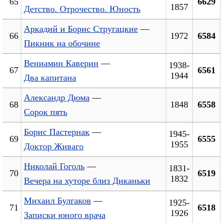
65
6629
1857
Детство. Отрочество. Юность
Аркадий и Борис Стругацкие
—
66
1972
6584
Пикник на обочине
Вениамин Каверин
—
1938-
67
6561
1944
Два капитана
Александр Дюма
—
68
1848
6558
Сорок пять
Борис Пастернак
—
1945-
69
6555
1955
Доктор Живаго
Николай Гоголь
—
1831-
70
6519
1832
Вечера на хуторе близ Диканьки
Михаил Булгаков
—
1925-
71
6518
1926
Записки юного врача