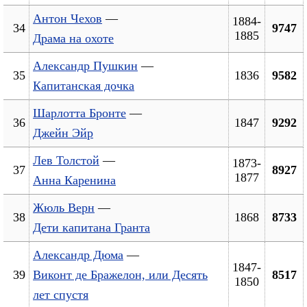
Антон Чехов
—
1884-
34
9747
1885
Драма на охоте
Александр Пушкин
—
35
1836
9582
Капитанская дочка
Шарлотта Бронте
—
36
1847
9292
Джейн Эйр
Лев Толстой
—
1873-
37
8927
1877
Анна Каренина
Жюль Верн
—
38
1868
8733
Дети капитана Гранта
Александр Дюма
—
1847-
39
Виконт де Бражелон, или Десять
8517
1850
лет спустя