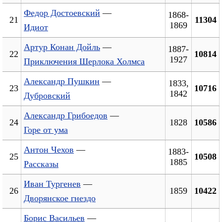
Федор Достоевский
—
1868-
21
11304
1869
Идиот
Артур Конан Дойль
—
1887-
22
10814
1927
Приключения Шерлока Холмса
Александр Пушкин
—
1833,
23
10716
1842
Дубровский
Александр Грибоедов
—
24
1828
10586
Горе от ума
Антон Чехов
—
1883-
25
10508
1885
Рассказы
Иван Тургенев
—
26
1859
10422
Дворянское гнездо
Борис Васильев
—