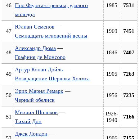
46
Про Федота-стрельца, удалого
1985
7531
молодца
Юлиан Семенов
—
47
1969
7451
Семнадцать мгновений весны
Александр Дюма
—
48
1846
7407
Графиня де Монсоро
Артур Конан Дойль
—
49
1905
7263
Возвращение Шерлока Холмса
Эрих Мария Ремарк
—
50
1956
7235
Черный обелиск
Михаил Шолохов
—
1926-
51
7166
1940
Тихий Дон
Джек Лондон
—
52
1906
7155