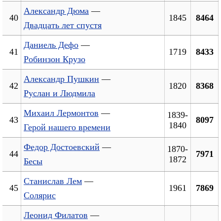
Александр Дюма
—
40
1845
8464
Двадцать лет спустя
Даниель Дефо
—
41
1719
8433
Робинзон Крузо
Александр Пушкин
—
42
1820
8368
Руслан и Людмила
Михаил Лермонтов
—
1839-
43
8097
1840
Герой нашего времени
Федор Достоевский
—
1870-
44
7971
1872
Бесы
Станислав Лем
—
45
1961
7869
Солярис
Леонид Филатов
—