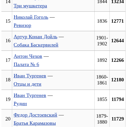
14
1844
13234
Три мушкетера
Николай Гоголь
—
15
1836
12771
Ревизор
Артур Конан Дойль
—
1901-
16
12644
1902
Собака Баскервилей
Антон Чехов
—
17
1892
12266
Палата № 6
Иван Тургенев
—
1860-
18
12180
1861
Отцы и дети
Иван Тургенев
—
19
1855
11794
Рудин
Федор Достоевский
—
1879-
20
11729
1880
Братья Карамазовы