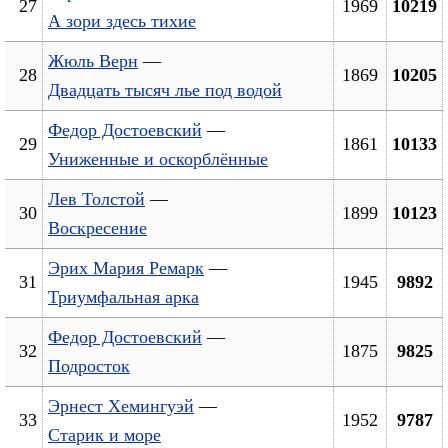
27
1969
10219
А зори здесь тихие
Жюль Верн
—
28
1869
10205
Двадцать тысяч лье под водой
Федор Достоевский
—
29
1861
10133
Униженные и оскорблённые
Лев Толстой
—
30
1899
10123
Воскресение
Эрих Мария Ремарк
—
31
1945
9892
Триумфальная арка
Федор Достоевский
—
32
1875
9825
Подросток
Эрнест Хемингуэй
—
33
1952
9787
Старик и море