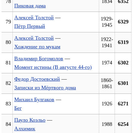
78
1834
6352
Пиковая дама
Алексей Толстой
—
1929-
79
6329
1945
Пётр Первый
Алексей Толстой
—
1922-
80
6319
1941
Хождение по мукам
Владимир Богомолов
—
81
1974
6302
Момент истины (В августе 44-го)
Федор Достоевский
—
1860-
82
6301
1861
Записки из Мёртвого дома
Михаил Булгаков
—
83
1926
6271
Бег
Пауло Коэльо
—
84
1988
6254
Алхимик