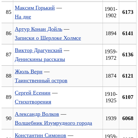
Максим Горький
—
1901-
85
6173
1902
На дне
Артур Конан Дойль
—
86
1894
6141
Записки о Шерлоке Холмсе
Виктор Драгунский
—
1959-
87
6136
1972
Денискины рассказы
Жюль Верн
—
88
1874
6121
Таинственный остров
Сергей Есенин
—
1910-
89
6107
1925
Стихотворения
Александр Волков
—
90
1939
6068
Волшебник Изумрудного города
Константин Симонов
—
1959-