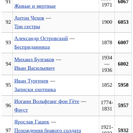
91
6067
1971
Живые и мертвые
Антон Чехов
—
92
1900
6053
Три сестры
Александр Островский
—
93
1878
6007
Бесприданница
1934
Михаил Булгаков
—
94
—
6002
Иван Васильевич
1936
Иван Тургенев
—
95
1852
5958
Записки охотника
Иоганн Вольфганг фон Гёте
—
1774-
96
5957
1831
Фауст
Ярослав Гашек
—
1921-
97
Похождения бравого солдата
5932