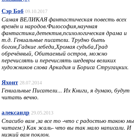
Сэр Боб
09.10.2017
Самая ВЕЛИКАЯ фантастическая повесть всех
времён и народов.Философия,научная
фантастика,детектив,психологическая драма и
т.д. Гениальные писатели. Трудно быть
богом,Гадкие лебеди,Хромая судьба,Град
обречённый, Обитаемый остров, можно
перечислять и перечислять шедевры великих
художников слова Аркадия и Бориса Стругацких.
Яхонт
28.07.2014
Гениальные Писатели... Их Книги, я думаю, будут
читать вечно.
александр
29.05.2013
Спасибо вам ,за все то -что с радостью такою мы
читаем:) Как жаль- что вы так мало написали. И
низкий вам поклон.