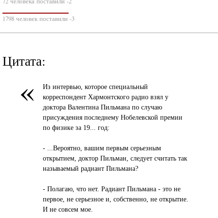
72 человека поставили -2
1798 человек поставили -3
Цитата:
«
Из интервью, которое специальный
корреспондент Хармонтского радио взял у
доктора Валентина Пильмана по случаю
присуждения последнему Нобелевской премии
по физике за 19... год:
- ...Вероятно, вашим первым серьезным
открытием, доктор Пильман, следует считать так
называемый радиант Пильмана?
- Полагаю, что нет. Радиант Пильмана - это не
первое, не серьезное и, собственно, не открытие.
И не совсем мое.