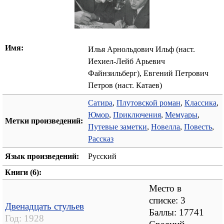
Имя:
Илья Арнольдович Ильф (наст.
Иехиел-Лейб Арьевич
Файнзильберг), Евгений Петрович
Петров (наст. Катаев)
Сатира
,
Плутовской роман
,
Классика
,
Юмор
,
Приключения
,
Мемуары
,
Метки произведений:
Путевые заметки
,
Новелла
,
Повесть
,
Рассказ
Язык произведений:
Русский
Книги (6):
Место в
списке: 3
Двенадцать стульев
Баллы: 17741
Год:
1928