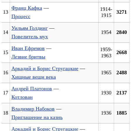
Франц Кафка
—
1914-
13
3271
1915
Процесс
Уильям Голдинг
—
14
1954
2840
Повелитель мух
Иван Ефремов
—
1959-
15
2668
1963
Лезвие бритвы
Аркадий и Борис Стругацкие
—
16
1965
2488
Хищные вещи века
Андрей Платонов
—
17
1930
2137
Котлован
Владимир Набоков
—
18
1936
1885
Приглашение на казнь
Аркадий и Борис Стругацкие
—