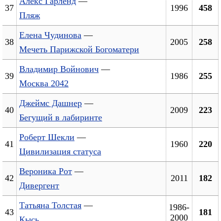
Алекс Гарленд
—
37
1996
458
Пляж
Елена Чудинова
—
38
2005
258
Мечеть Парижской Богоматери
Владимир Войнович
—
39
1986
255
Москва 2042
Джеймс Дашнер
—
40
2009
223
Бегущий в лабиринте
Роберт Шекли
—
41
1960
220
Цивилизация статуса
Вероника Рот
—
42
2011
182
Дивергент
Татьяна Толстая
—
1986-
43
181
2000
Кысь