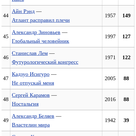
Айн Рэнд
—
44
1957
149
Атлант расправил плечи
Александр Зиновьев
—
45
1997
127
Глобальный человейник
Станислав Лем
—
46
1971
122
Футурологический конгресс
Кадзуо Исигуро
—
47
2005
88
Не отпускай меня
Сергей Карамов
—
48
2016
88
Ностальгия
Александр Беляев
—
49
1942
39
Властелин мира