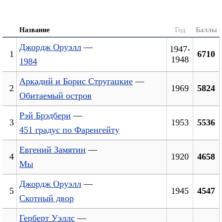
Название
Год
Баллы
Джордж Оруэлл
—
1947-
1
6710
1948
1984
Аркадий и Борис Стругацкие
—
2
1969
5824
Обитаемый остров
Рэй Брэдбери
—
3
1953
5536
451 градус по Фаренгейту
Евгений Замятин
—
4
1920
4658
Мы
Джордж Оруэлл
—
5
1945
4547
Скотный двор
Герберт Уэллс
—