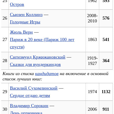
25
1962
593
Остров
Сьюзен Коллинз
—
2008-
26
576
2010
Голодные Игры
Жюль Верн
—
27
Париж в 20 веке (Париж 100 лет
1863
541
спустя)
Сигизмунд Кржижановский
—
1919-
28
364
1927
Сказки для вундеркиндов
Книги из списка
кандидатов
на включение в основной
список лучших книг:
Василий Сухомлинский
—
29
1974
1132
Сердце отдаю детям
Владимир Сорокин
—
30
2006
911
День опричника