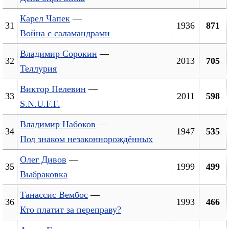
Карел Чапек
—
31
1936
871
Война с саламандрами
Владимир Сорокин
—
32
2013
705
Теллурия
Виктор Пелевин
—
33
2011
598
S.N.U.F.F.
Владимир Набоков
—
34
1947
535
Под знаком незаконнорождённых
Олег Дивов
—
35
1999
499
Выбраковка
Танассис Вембос
—
36
1993
466
Кто платит за переправу?