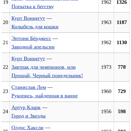
19
1962
1326
Попытка к бегству
Курт Воннегут
—
20
1963
1187
Колыбель для кошки
Энтони Бёрджесс
—
21
1962
1130
Заводной апельсин
Курт Воннегут
—
22
Завтрак для чемпионов, или
1973
778
Прощай, Черный понедельник!
Станислав Лем
—
23
1960
729
Рукопись, найденная в ванне
Артур Кларк
—
24
1956
598
Город и Звезды
Олдос Хаксли
—