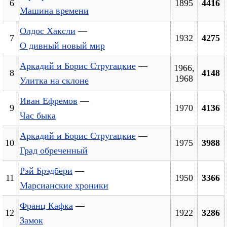
6
1895
4416
Машина времени
Олдос Хаксли
—
7
1932
4275
О дивный новый мир
Аркадий и Борис Стругацкие
—
1966,
8
4148
1968
Улитка на склоне
Иван Ефремов
—
9
1970
4136
Час быка
Аркадий и Борис Стругацкие
—
10
1975
3988
Град обреченный
Рэй Брэдбери
—
11
1950
3366
Марсианские хроники
Франц Кафка
—
12
1922
3286
Замок