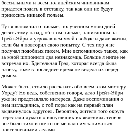
бессильными и всем полицейским чиновникам
придется подать в отставку, так как они не будут
приносить никакой пользы.
Тут я вспомнил о письме, полученном мною дней
десять тому назад, об этом письме, написанном на
Грейт-Эйри и угрожавшем моей свободе и даже жизни,
если бы я повторил свою попытку. С тех пор я не
получал подобных писем. Мне вспомнилось также, как
за мной шпионили два незнакомца. Больше я нигде не
встречал их. Бдительная Грэд, которая всегда была
начеку, тоже в последнее время не видела их перед
домом.
Может быть, стоило рассказать обо всем этом мистеру
Уорду? Но ведь, собственно говоря, дело Грейт-Эйри
уже не представляло интереса. Даже воспоминания о
нем изгладились, с той поры как на первый план
выдвинулось «другое». Вероятно, жители того округа
перестали думать о напугавших их явлениях: теперь
все было тихо и ничто не мешало им заниматься
повседневными делами.