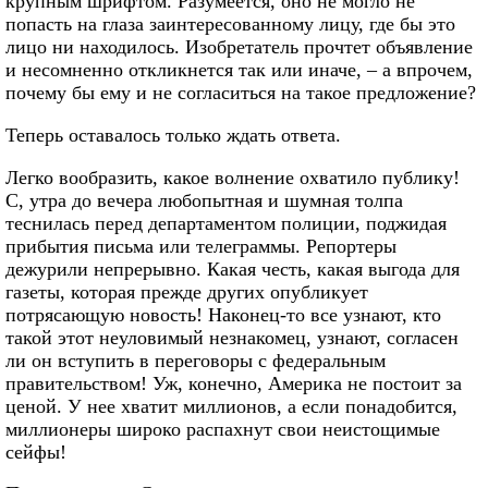
крупным шрифтом. Разумеется, оно не могло не
попасть на глаза заинтересованному лицу, где бы это
лицо ни находилось. Изобретатель прочтет объявление
и несомненно откликнется так или иначе, – а впрочем,
почему бы ему и не согласиться на такое предложение?
Теперь оставалось только ждать ответа.
Легко вообразить, какое волнение охватило публику!
С, утра до вечера любопытная и шумная толпа
теснилась перед департаментом полиции, поджидая
прибытия письма или телеграммы. Репортеры
дежурили непрерывно. Какая честь, какая выгода для
газеты, которая прежде других опубликует
потрясающую новость! Наконец-то все узнают, кто
такой этот неуловимый незнакомец, узнают, согласен
ли он вступить в переговоры с федеральным
правительством! Уж, конечно, Америка не постоит за
ценой. У нее хватит миллионов, а если понадобится,
миллионеры широко распахнут свои неистощимые
сейфы!