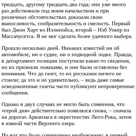
тридцать, другому тридцать два года; они уже много
раз действовали под моим начальством и при
различных обстоятельствах доказали свою
выносливость, сообразительность и смелость. Первый
был Джон Харт из Иллинойса, второй – Нэб Уокер из
Массачусетса. Я не мог сделать более удачного выбора.
Прошло несколько дней. Никаких известий ни об
автомобиле, ни о судне, ни о подводной лодке. Правда,
в департамент полиции поступили какие-то сведения,
но их признали ложными, и они были оставлены без
внимания. Что до газет, то их россказни ничего не
стоили; да это и не удивительно, – ведь даже самые
осведомленные газеты часто публикуют непроверенные
сообщения.
Однако в двух случаях не могло быть сомнения, что
«герой дня» действительно появлялся снова, – сначала
на дорогах Арканзаса в окрестностях Литл-Рока, затем
в южной части Верхнего озера.
Но вот что было совершенно необъяснимо: в первый