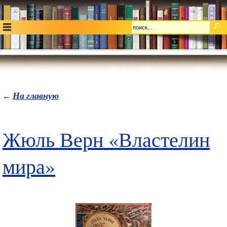
На главную
←
Жюль Верн «Властелин
мира»