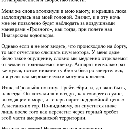
Меня же снова втолкнули в мою каюту, и крышка люка
захлопнулась над моей головой. Значит, и в эту ночь
мне не позволено будет наблюдать за воздушными
маневрами «Грозного», как тогда, при полете над
Ниагарским водопадом.
Однако если я не мог видеть, что происходило на борту,
то мог отчетливо слышать шум мотора. У меня даже
было такое ощущение, словно мы медленно отрываемся
от земли и поднимаемся кверху. Аппарат несколько раз
качнулся, потом нижние турбины быстро завертелись,
и я услышал мерные взмахи могучих крыльев.
Итак, «Грозный» покинул Грейт-Эйри, и, должно быть,
навсегда. Он «отчалил» в воздух, как говорят о судне,
выходящем в море, и теперь парит над двойной цепью
Аллеганских гор. По-видимому, он спустится ниже
лишь после того как перелетит через горный хребет
этой части американской территории.
Но куда он летит? Несется ли над широкими