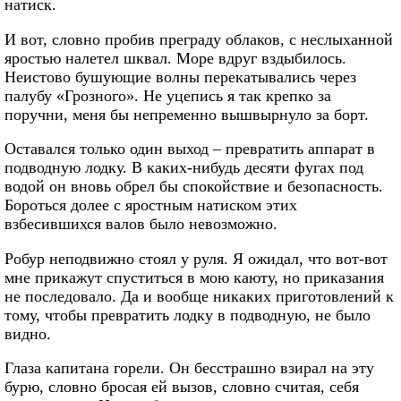
натиск.
И вот, словно пробив преграду облаков, с неслыханной
яростью налетел шквал. Море вдруг вздыбилось.
Неистово бушующие волны перекатывались через
палубу «Грозного». Не уцепись я так крепко за
поручни, меня бы непременно вышвырнуло за борт.
Оставался только один выход – превратить аппарат в
подводную лодку. В каких-нибудь десяти фугах под
водой он вновь обрел бы спокойствие и безопасность.
Бороться долее с яростным натиском этих
взбесившихся валов было невозможно.
Робур неподвижно стоял у руля. Я ожидал, что вот-вот
мне прикажут спуститься в мою каюту, но приказания
не последовало. Да и вообще никаких приготовлений к
тому, чтобы превратить лодку в подводную, не было
видно.
Глаза капитана горели. Он бесстрашно взирал на эту
бурю, словно бросая ей вызов, словно считая, себя