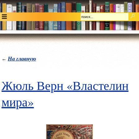
На главную
←
Жюль Верн «Властелин
мира»