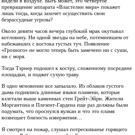
видели в воздухе. Быть может, это четвертое
превращение аппарата «Властелин мира» покажет
лишь тогда, когда захочет осуществить свои
безрассудные угрозы?
Около девяти часов вечера глубокий мрак окутывал
котловину. Ни одной звезды на небе, потемневшем от
набежавших с востока густых туч. Появление
«Грозного» не могло теперь быть замечено ни с суши,
ни с моря.
Тогда Тэрнер подошел к костру, сложенному посредине
площадки, и поджег сухую траву.
В одно мгновение все запылало. Из облаков густого
дыма поднялись длинные языки пламени, которые
взлетали выше каменных стен Грейт-Эйри. Жители
Моргантона и Плезент-Гардена еще раз должны были
подумать, что проснулся вулкан и что это пламя
возвещает близость извержения…
Я смотрел на пожар, слушал потрескиванье горящего