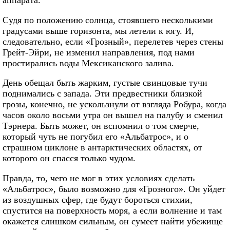
аппарата.
Судя по положению солнца, стоявшего несколькими
градусами выше горизонта, мы летели к югу. И,
следовательно, если «Грозный», перелетев через стены
Грейт-Эйри, не изменил направления, под нами
простирались воды Мексиканского залива.
День обещал быть жарким, густые свинцовые тучи
поднимались с запада. Эти предвестники близкой
грозы, конечно, не ускользнули от взгляда Робура, когда
часов около восьми утра он вышел на палубу и сменил
Тэрнера. Быть может, он вспомнил о том смерче,
который чуть не погубил его «Альбатрос», и о
страшном циклоне в антарктических областях, от
которого он спасся только чудом.
Правда, то, чего не мог в этих условиях сделать
«Альбатрос», было возможно для «Грозного». Он уйдет
из воздушных сфер, где будут бороться стихии,
спустится на поверхность моря, а если волнение и там
окажется слишком сильным, он сумеет найти убежище