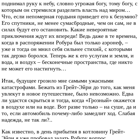
поднимал руку к небу, словно угрожая богу, тому богу, с
которым он стремился разделить власть над миром…
Что, если непомерная гордыня приведет его к безумию?
Его спутники, не менее сумасбродные, чем он сам, не в
силах будут его остановить. Какие невероятные
приключения ждут их впереди! Ведь даже в те времена,
когда в распоряжении Робура был только аэронеф, –
уже и тогда он мнил себя сильнее стихий, с которыми
так дерзко боролся. Теперь же к его услугам и земля, и
вода, и воздух – бесконечные пространства, где никто
не может его настигнуть…
Итак, будущее грозило мне самыми ужасными
катастрофами. Бежать из Грейт-Эйри до того, как меня
увлекут в новое путешествие, было невозможно. Едва
ли удастся скрыться и тогда, когда «Грозный» окажется
в воздухе или на воде. Вот разве только – на суше, да и
то, если автомобиль почему-либо замедлит ход. Слабая
надежда, не так ли?..
Как известно, в день прибытия в котловину Грейт-
Эйри я уже пробовал задать Робуру вопрос