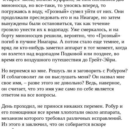
миноносца, но все-таки, то уносясь вперед, то
погружаясь в воду, «Грозный» сумел уйти от них. Они
продолжали преследовать его и на Ниагаре, но затем
вынуждены были остановиться, так как течение
грозило унести их к водопаду. Уже смеркалось, и на
борту миноносцев решили, вероятно, что «Грозный»
погиб в пучине Ниагары. А потом стало еще темнее, и
вряд ли кто-нибудь заметил аппарат в тот момент, когда
он взлетел над водопадом Подковой или позднее, во
время его воздушного путешествия до Грейт-Эйри.
Но вернемся ко мне. Решусь ли я заговорить с Робуром?
И соблаговолит ли он выслушать меня? Он назвал мне
свое имя, – разве этого не довольно? Ведь, наверное,
он считает, что это имя уже само по себе является
ответом на все вопросы.
День проходил, не принося никаких перемен. Робур и
его помощники все время хлопотали около аппарата,
механизм которого требовал различных исправлений.
Из этого я заключил, что он собирается вскоре