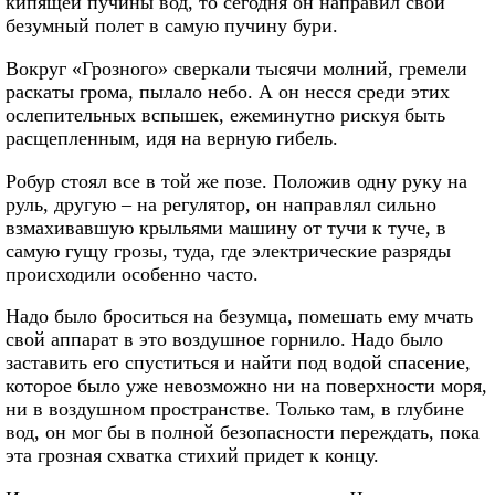
кипящей пучины вод, то сегодня он направил свой
безумный полет в самую пучину бури.
Вокруг «Грозного» сверкали тысячи молний, гремели
раскаты грома, пылало небо. А он несся среди этих
ослепительных вспышек, ежеминутно рискуя быть
расщепленным, идя на верную гибель.
Робур стоял все в той же позе. Положив одну руку на
руль, другую – на регулятор, он направлял сильно
взмахивавшую крыльями машину от тучи к туче, в
самую гущу грозы, туда, где электрические разряды
происходили особенно часто.
Надо было броситься на безумца, помешать ему мчать
свой аппарат в это воздушное горнило. Надо было
заставить его спуститься и найти под водой спасение,
которое было уже невозможно ни на поверхности моря,
ни в воздушном пространстве. Только там, в глубине
вод, он мог бы в полной безопасности переждать, пока
эта грозная схватка стихий придет к концу.