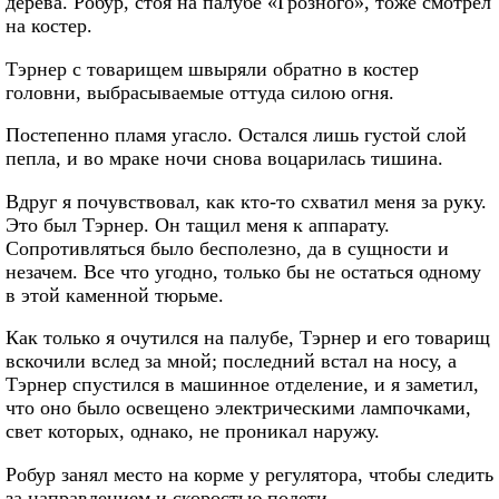
дерева. Робур, стоя на палубе «Грозного», тоже смотрел
на костер.
Тэрнер с товарищем швыряли обратно в костер
головни, выбрасываемые оттуда силою огня.
Постепенно пламя угасло. Остался лишь густой слой
пепла, и во мраке ночи снова воцарилась тишина.
Вдруг я почувствовал, как кто-то схватил меня за руку.
Это был Тэрнер. Он тащил меня к аппарату.
Сопротивляться было бесполезно, да в сущности и
незачем. Все что угодно, только бы не остаться одному
в этой каменной тюрьме.
Как только я очутился на палубе, Тэрнер и его товарищ
вскочили вслед за мной; последний встал на носу, а
Тэрнер спустился в машинное отделение, и я заметил,
что оно было освещено электрическими лампочками,
свет которых, однако, не проникал наружу.
Робур занял место на корме у регулятора, чтобы следить
за направлением и скоростью полети.