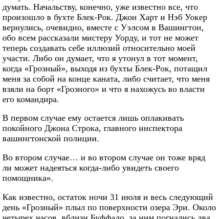
думать. Начальству, конечно, уже известно все, что
произошло в бухте Блек-Рок. Джон Харт и Нэб Уокер
вернулись, очевидно, вместе с Уэлсом в Вашингтон,
обо всем рассказали мистеру Уорду, и тот не может
теперь создавать себе иллюзий относительно моей
участи. Либо он думает, что я утонул в тот момент,
когда «Грозный», выходя из бухты Блек-Рок, потащил
меня за собой на конце каната, либо считает, что меня
взяли на борт «Грозного» и что я нахожусь во власти
его командира.
В первом случае ему остается лишь оплакивать
покойного Джона Строка, главного инспектора
вашингтонской полиции.
Во втором случае… и во втором случае он тоже вряд
ли может надеяться когда-либо увидеть своего
помощника».
Как известно, остаток ночи 31 июля и весь следующий
день «Грозный» плыл по поверхности озера Эри. Около
четырех часов, вблизи Буффало, за ним погнались два