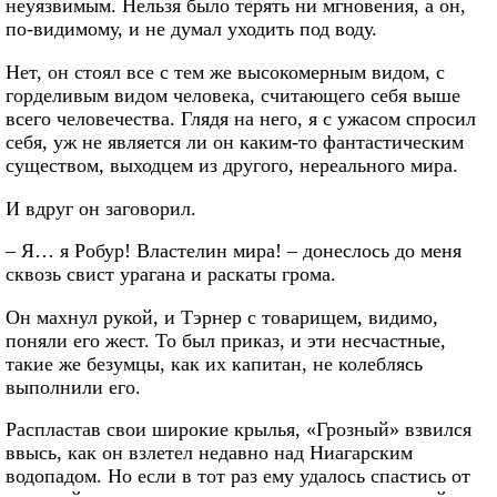
неуязвимым. Нельзя было терять ни мгновения, а он,
по-видимому, и не думал уходить под воду.
Нет, он стоял все с тем же высокомерным видом, с
горделивым видом человека, считающего себя выше
всего человечества. Глядя на него, я с ужасом спросил
себя, уж не является ли он каким-то фантастическим
существом, выходцем из другого, нереального мира.
И вдруг он заговорил.
– Я… я Робур! Властелин мира! – донеслось до меня
сквозь свист урагана и раскаты грома.
Он махнул рукой, и Тэрнер с товарищем, видимо,
поняли его жест. То был приказ, и эти несчастные,
такие же безумцы, как их капитан, не колеблясь
выполнили его.
Распластав свои широкие крылья, «Грозный» взвился
ввысь, как он взлетел недавно над Ниагарским
водопадом. Но если в тот раз ему удалось спастись от