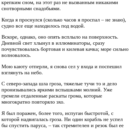
крепким сном, на этот раз не вызванным никакими
снотворными снадобьями.
Когда я проснулся (сколько часов я проспал – не знаю),
судно все еще находилось под водой.
Вскоре, однако, оно опять всплыло на поверхность.
Дневной свет хлынул в иллюминаторы, сразу
почувствовалась бортовая и килевая качка; море сильно
волновалось.
Мою каюту отперли, я снова сел у входа и поспешил
взглянуть на небо.
С северо-запада шла гроза, тяжелые тучи то и дело
пронизывались яркими вспышками молний. Уже
гремели отдаленные раскаты грома, которые
многократно повторяло эхо.
Я был поражен, более того, испуган быстротой, с
которой надвигалась гроза. Ни один корабль не успел
бы спустить паруса, – так стремителен и резок был ее