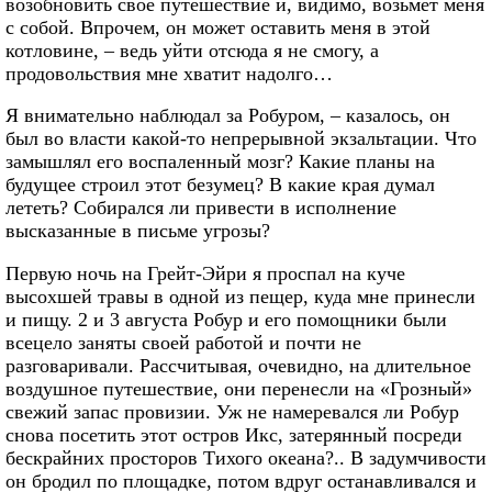
возобновить свое путешествие и, видимо, возьмет меня
с собой. Впрочем, он может оставить меня в этой
котловине, – ведь уйти отсюда я не смогу, а
продовольствия мне хватит надолго…
Я внимательно наблюдал за Робуром, – казалось, он
был во власти какой-то непрерывной экзальтации. Что
замышлял его воспаленный мозг? Какие планы на
будущее строил этот безумец? В какие края думал
лететь? Собирался ли привести в исполнение
высказанные в письме угрозы?
Первую ночь на Грейт-Эйри я проспал на куче
высохшей травы в одной из пещер, куда мне принесли
и пищу. 2 и 3 августа Робур и его помощники были
всецело заняты своей работой и почти не
разговаривали. Рассчитывая, очевидно, на длительное
воздушное путешествие, они перенесли на «Грозный»
свежий запас провизии. Уж не намеревался ли Робур
снова посетить этот остров Икс, затерянный посреди
бескрайних просторов Тихого океана?.. В задумчивости
он бродил по площадке, потом вдруг останавливался и