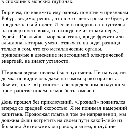
в спокойных морских глубинах.
Впрочем, по каким-то ему одному понятным признакам
Робур, видимо, решил, что в этот день грозы не будет, и
продолжал свой полет. И если в полдень он опустился
на поверхность воды, то отнюдь не из страха перед
бурей. «Грозный» – морская птица, вроде фрегата или
альциона, которые умеют отдыхать на воде; разница
только в том, что его металлические органы,
приводимые в движение неистощимой электрической
энергией, не знают усталости.
Широкая водная пелена была пустынна. Ни паруса, ни
дымка не виднелось даже на самом краю горизонта.
Значит, полет «Грозного» в беспредельном воздушном
пространстве никем не мог быть замечен.
День прошел без приключений. «Грозный» подвигался
вперед со средней скоростью. Я не понимал намерений
капитана. Продолжая плыть в том же направлении, мы
должны были встретить на своем пути какой-либо из
Больших Антильских островов, а затем, в глубине