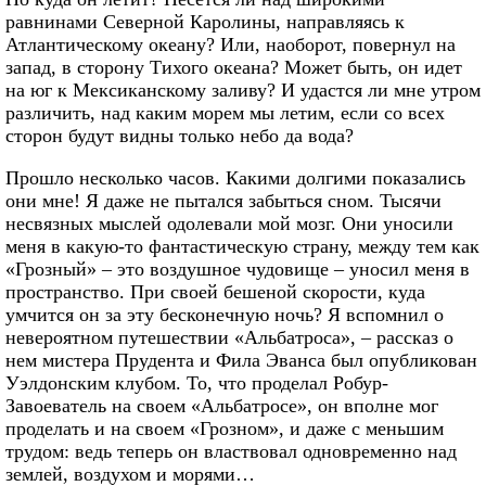
равнинами Северной Каролины, направляясь к
Атлантическому океану? Или, наоборот, повернул на
запад, в сторону Тихого океана? Может быть, он идет
на юг к Мексиканскому заливу? И удастся ли мне утром
различить, над каким морем мы летим, если со всех
сторон будут видны только небо да вода?
Прошло несколько часов. Какими долгими показались
они мне! Я даже не пытался забыться сном. Тысячи
несвязных мыслей одолевали мой мозг. Они уносили
меня в какую-то фантастическую страну, между тем как
«Грозный» – это воздушное чудовище – уносил меня в
пространство. При своей бешеной скорости, куда
умчится он за эту бесконечную ночь? Я вспомнил о
невероятном путешествии «Альбатроса», – рассказ о
нем мистера Прудента и Фила Эванса был опубликован
Уэлдонским клубом. То, что проделал Робур-
Завоеватель на своем «Альбатросе», он вполне мог
проделать и на своем «Грозном», и даже с меньшим
трудом: ведь теперь он властвовал одновременно над
землей, воздухом и морями…