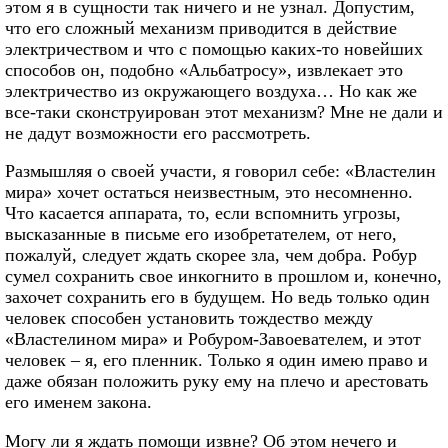
этом я в сущности так ничего и не узнал. Допустим,
что его сложный механизм приводится в действие
электричеством и что с помощью каких-то новейших
способов он, подобно «Альбатросу», извлекает это
электричество из окружающего воздуха… Но как же
все-таки сконструирован этот механизм? Мне не дали и
не дадут возможности его рассмотреть.
Размышляя о своей участи, я говорил себе: «Властелин
мира» хочет остаться неизвестным, это несомненно.
Что касается аппарата, то, если вспомнить угрозы,
высказанные в письме его изобретателем, от него,
пожалуй, следует ждать скорее зла, чем добра. Робур
сумел сохранить свое инкогнито в прошлом и, конечно,
захочет сохранить его в будущем. Но ведь только один
человек способен установить тождество между
«Властелином мира» и Робуром-Завоевателем, и этот
человек – я, его пленник. Только я один имею право и
даже обязан положить руку ему на плечо и арестовать
его именем закона.
Могу ли я ждать помощи извне? Об этом нечего и