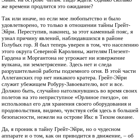
же времени продлится это ожидание?
Так или иначе, но если мое любопытство и было
удовлетворено, то только в отношении тайны Грейт-
Эйри. Переступив, наконец, за этот каменный пояс, я
узнал причину явлений, наблюдавшихся в районе
Голубых гор. Я был теперь уверен в том, что населению
этого округа Северной Каролины, жителям Плезент-
Гардена и Моргантона не угрожает ни извержение
вулкана, ни землетрясение. Здесь нет и следа
разрушительной работы подземного огня. В этой части
Аллеганских гор нет никакого кратера. Грейт-Эйри
служит убежищем Робуру-Завоевателю, вот и все.
Должно быть, случайно натолкнувшись во время своих
полетов на это неприступное «Орлиное гнездо», он
использовал его для хранения своего оборудования и
продовольствия, видимо, чувствуя себя здесь в большей
безопасности, нежели на острове Икс в Тихом океане.
Да, я проник в тайну Грейт-Эйри, но о чудесном
аппарате и о том, как он приводится в движение, – об