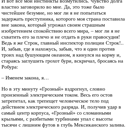
И вот все мои инстинкты возмутились. Чувство долга
властно заговорило во мне. Да, это тоже было
чистейшее безумие, но мог ли я не попытаться
задержать преступника, которого моя страна поставила
вне закона, который угрожал своим страшным
изобретением спокойствию всего мира, – мог ли я не
схватить его за плечо и не отдать в руки правосудия!
Ведь я же Строк, главный инспектор полиции Строк!..
И, забыв, где я нахожусь, забыв, что я один против
троих над бушующим океаном, я кинулся на корму и,
стараясь заглушить грохот бури, вскричал, бросаясь на
Робура:
– Именем закона, я…
Но в эту минуту «Грозный» вздрогнул, словно
пронзенный электрическим током. Весь его остов
затрепетал, как трепещет человеческое тело под
действием электрического разряда. И, получив удар в
самый центр корпуса, «Грозный» со сломанными
крыльями, с разбитыми турбинами упал с высоты
тысячи с лишним футов в глубь Мексиканского залива.