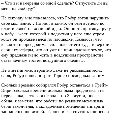
– Что вы намерены со мной сделать? Отпустите ли вы
меня на свободу?
На секунду мне показалось, что Робур готов нарушить
свое молчание… Но нет, видимо, он был всецело во
власти своей навязчивой идеи. Он опять протянул руку
к небу – жест, который я подметил у него еще утром,
когда он прохаживался по площадке. Казалось, что
какая-то непреодолимая сила влечет его туда, в верхние
слои атмосферы, что он уже не принадлежит земле, что
ему предназначено жить в воздушном пространстве,
стать вечным гостем воздушного океана…
Не ответив мне, вероятно даже не расслышав моих
слов, Робур вошел в грот. Тэрнер последовал за ним.
Сколько времени собирался Робур оставаться в Грейт-
Эйри, сколько времени должна была продлиться эта
передышка, – этого я не знал, но 3 августа, после
обеда, я заметил, что работы по ремонту механизма
были закончены, а складочные помещения аппарата
заполнены провизией. Тэрнер и его спутник принесли