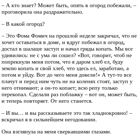
– А кто знает? Может быть, опять в огород побежали, –
проговорила она раздражительно.
– В какой огород?
– Это Фома Фомич на прошлой неделе закричал, что не
хочет оставаться в доме, и вдруг побежал в огород,
достал в шалаше заступ и начал гряды копать. Мы все
удивились: не с ума ли сошел? «Вот, говорит, чтоб не
попрекнули меня потом, что я даром хлеб ел, буду
землю копать и свой хлеб, что здесь ел, заработаю, а
потом и уйду. Вот до чего меня довели!» А тут-то все
плачут и перед ним чуть не на коленях стоят, заступ у
него отнимают; а он-то копает; всю репу только
перекопал. Сделали раз поблажку – вот он, может быть,
и теперь повторяет. От него станется.
– И вы… и вы рассказываете это так хладнокровно! –
вскричал я в сильнейшем негодовании.
Она взглянула на меня сверкавшими глазами.