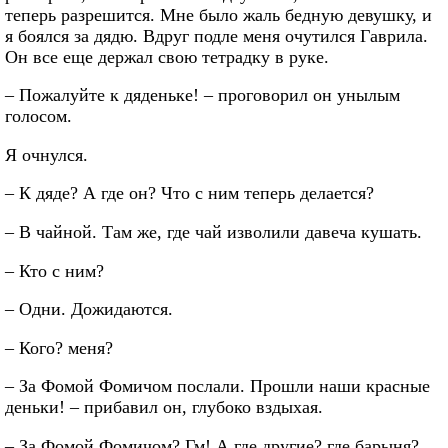
теперь разрешится. Мне было жаль бедную девушку, и
я боялся за дядю. Вдруг подле меня очутился Гаврила.
Он все еще держал свою тетрадку в руке.
– Пожалуйте к дяденьке! – проговорил он унылым
голосом.
Я очнулся.
– К дяде? А где он? Что с ним теперь делается?
– В чайной. Там же, где чай изволили давеча кушать.
– Кто с ним?
– Одни. Дожидаются.
– Кого? меня?
– За Фомой Фомичом послали. Прошли наши красные
деньки! – прибавил он, глубоко вздыхая.
– За Фомой Фомичом? Гм! А где другие? где барыня?