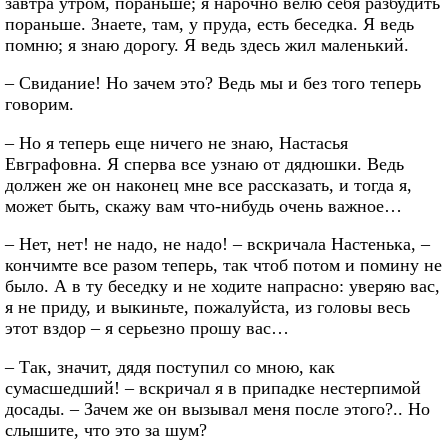
завтра утром, пораньше; я нарочно велю себя разбудить
пораньше. Знаете, там, у пруда, есть беседка. Я ведь
помню; я знаю дорогу. Я ведь здесь жил маленький.
– Свидание! Но зачем это? Ведь мы и без того теперь
говорим.
– Но я теперь еще ничего не знаю, Настасья
Евграфовна. Я сперва все узнаю от дядюшки. Ведь
должен же он наконец мне все рассказать, и тогда я,
может быть, скажу вам что-нибудь очень важное…
– Нет, нет! не надо, не надо! – вскричала Настенька, –
кончимте все разом теперь, так чтоб потом и помину не
было. А в ту беседку и не ходите напрасно: уверяю вас,
я не приду, и выкиньте, пожалуйста, из головы весь
этот вздор – я серьезно прошу вас…
– Так, значит, дядя поступил со мною, как
сумасшедший! – вскричал я в припадке нестерпимой
досады. – Зачем же он вызывал меня после этого?.. Но
слышите, что это за шум?