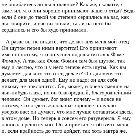
не ошибаетесь ли вы в главном? Как же, скажите, я
заметил, что они хорошо принимают вашего отца? Ведь
если б они до такой уж степени сердились на вас, как
вы говорите, и вас выгоняли, так и на него бы
сердились и его бы худо принимали.
– А разве вы не видите, что делает для меня мой отец!
Он шутом перед ними вертится! Его принимают
именно потому, что он успел подольститься к Фоме
Фомичу. А так как Фома Фомич сам был шутом, так
ему и лестно, что и у него теперь есть шуты. Как вы
думаете: для кого это отец делает? Он для меня это
делает, для меня одной. Ему не надо; он для себя
никому не поклонится. Он, может, и очень смешон на
чьи-нибудь глаза, но он благородный, благороднейший
человек! Он думает, бог знает почему – и вовсе не
потому, что я здесь жалованье хорошее получаю –
уверяю вас; он думает, что мне лучше оставаться здесь,
в этом доме. Но теперь я совсем его разуверила. Я ему
написала решительно. Он и приехал, чтоб взять меня,
и, если крайность до того дойдет, так хоть завтра же,