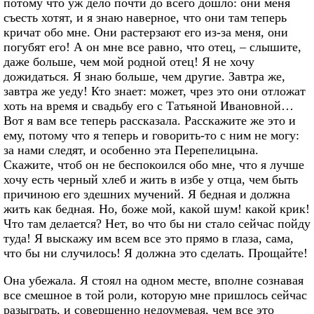
потому что уж дело почти до всего дошло: они меня
съесть хотят, и я знаю наверное, что они там теперь
кричат обо мне. Они растерзают его из-за меня, они
погубят его! А он мне все равно, что отец, – слышите,
даже больше, чем мой родной отец! Я не хочу
дожидаться. Я знаю больше, чем другие. Завтра же,
завтра же уеду! Кто знает: может, чрез это они отложат
хоть на время и свадьбу его с Татьяной Ивановной…
Вот я вам все теперь рассказала. Расскажите же это и
ему, потому что я теперь и говорить-то с ним не могу:
за нами следят, и особенно эта Перепелицына.
Скажите, чтоб он не беспокоился обо мне, что я лучше
хочу есть черный хлеб и жить в избе у отца, чем быть
причиною его здешних мучений. Я бедная и должна
жить как бедная. Но, боже мой, какой шум! какой крик!
Что там делается? Нет, во что бы ни стало сейчас пойду
туда! Я выскажу им всем все это прямо в глаза, сама,
что бы ни случилось! Я должна это сделать. Прощайте!
Она убежала. Я стоял на одном месте, вполне сознавая
все смешное в той роли, которую мне пришлось сейчас
разыграть, и совершенно недоумевая, чем все это