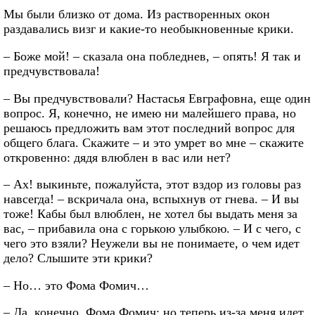
Мы были близко от дома. Из растворенных окон
раздавались визг и какие-то необыкновенные крики.
– Боже мой! – сказала она побледнев, – опять! Я так и
предчувствовала!
– Вы предчувствовали? Настасья Евграфовна, еще один
вопрос. Я, конечно, не имею ни малейшего права, но
решаюсь предложить вам этот последний вопрос для
общего блага. Скажите – и это умрет во мне – скажите
откровенно: дядя влюблен в вас или нет?
– Ах! выкиньте, пожалуйста, этот вздор из головы раз
навсегда! – вскричала она, вспыхнув от гнева. – И вы
тоже! Кабы был влюблен, не хотел бы выдать меня за
вас, – прибавила она с горькою улыбкою. – И с чего, с
чего это взяли? Неужели вы не понимаете, о чем идет
дело? Слышите эти крики?
– Но… это Фома Фомич…
– Да, конечно, Фома Фомич; но теперь из-за меня идет