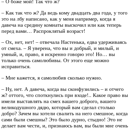
– О боже мой! Так что ж?
– Как так что ж? Да ведь кому двадцать два года, у того
это на лбу написано, как у меня например, когда я
давеча на средину комнаты выскочил или как теперь
перед вами… Распроклятый возраст!
– Ох, нет, нет! – отвечала Настенька, едва удерживаясь
от смеха. – Я уверена, что вы и добрый, и милый, и
умный, и, право, я искренно говорю это! Но… вы
только очень самолюбивы. От этого еще можно
исправиться.
– Мне кажется, я самолюбив сколько нужно.
– Ну, нет. А давеча, когда вы сконфузились – и отчего
ж? оттого, что споткнулись при входе!.. Какое право вы
имели выставлять на смех вашего доброго, вашего
великодушного дядю, который вам сделал столько
добро? Зачем вы хотели свалить на него смешное, когда
сами были смешны? Это было дурно, стыдно! Это не
делает вам чести, и, признаюсь вам, вы были мне очень