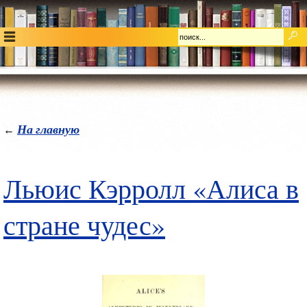
На главную
←
Льюис Кэрролл «Алиса в
стране чудес»