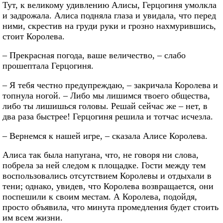
Тут, к великому удивлению Алисы, Герцогиня умолкла
и задрожала. Алиса подняла глаза и увидала, что перед
ними, скрестив на груди руки и грозно нахмурившись,
стоит Королева.
– Прекрасная погода, ваше величество, – слабо
прошептала Герцогиня.
– Я тебя честно предупреждаю, – закричала Королева и
топнула ногой. – Либо мы лишимся твоего общества,
либо ты лишишься головы. Решай сейчас же – нет, в
два раза быстрее! Герцогиня решила и тотчас исчезла.
– Вернемся к нашей игре, – сказала Алисе Королева.
Алиса так была напугана, что, не говоря ни слова,
побрела за ней следом к площадке. Гости между тем
воспользовались отсутствием Королевы и отдыхали в
тени; однако, увидев, что Королева возвращается, они
поспешили к своим местам. А Королева, подойдя,
просто объявила, что минута промедления будет стоить
им всем жизни.