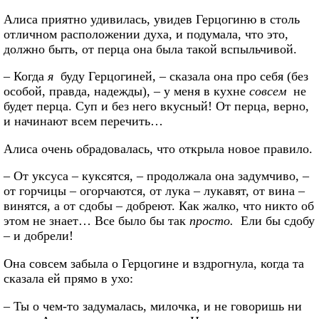
Алиса приятно удивилась, увидев Герцогиню в столь
отличном расположении духа, и подумала, что это,
должно быть, от перца она была такой вспыльчивой.
– Когда
я
буду Герцогиней, – сказала она про себя (без
особой, правда, надежды), – у меня в кухне
совсем
не
будет перца. Суп и без него вкусный! От перца, верно,
и начинают всем перечить…
Алиса очень обрадовалась, что открыла новое правило.
– От уксуса – куксятся, – продолжала она задумчиво, –
от горчицы – огорчаются, от лука – лукавят, от вина –
винятся, а от сдобы – добреют. Как жалко, что никто об
этом не знает… Все было бы так
просто.
Ели бы сдобу
– и добрели!
Она совсем забыла о Герцогине и вздрогнула, когда та
сказала ей прямо в ухо:
– Ты о чем-то задумалась, милочка, и не говоришь ни