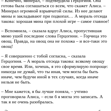
– Конечно, минерал, – подтвердила Герцогиня. Она
готова была соглашаться со всем, что скажет Алиса. –
Минерал огромной взрывчатой силы. Из нее делают
мины и закладывают при подкопах… А мораль отсюда
такова: хорошая мина при плохой игре – самое главное!
– Вспомнила, – сказала вдруг Алиса, пропустившая
мимо ушей последние слова Герцогини. – Горчица это
овощ. Правда, на овощ она не похожа – и все-таки это
овощ!
– Я совершенно с тобой согласна, – сказала
Герцогиня. – А мораль отсюда такова: всякому овощу
свое время. Или, хочешь, я это сформулирую попроще:
никогда не думай, что ты иная, чем могла бы быть
иначе, чем будучи иной в тех случаях, когда иначе
нельзя не быть.
– Мне кажется, я бы лучше поняла, – учтиво
проговорила Алиса, – если б я могла это записать. А
так я не очень разобралась.