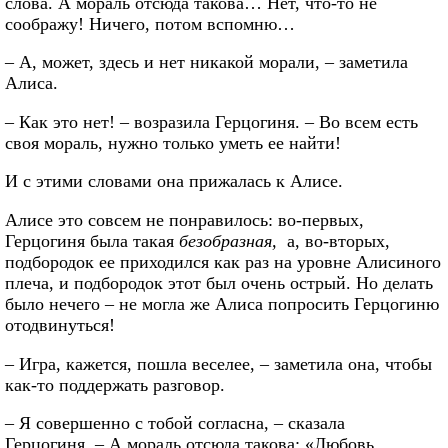
слова. А мораль отсюда такова… Нет, что-то не
соображу! Ничего, потом вспомню…
– А, может, здесь и нет никакой морали, – заметила
Алиса.
– Как это нет! – возразила Герцогиня. – Во всем есть
своя мораль, нужно только уметь ее найти!
И с этими словами она прижалась к Алисе.
Алисе это совсем не понравилось: во-первых,
Герцогиня была такая
безобразная,
а, во-вторых,
подбородок ее приходился как раз на уровне Алисиного
плеча, и подбородок этот был очень острый. Но делать
было нечего – не могла же Алиса попросить Герцогиню
отодвинуться!
– Игра, кажется, пошла веселее, – заметила она, чтобы
как-то поддержать разговор.
– Я совершенно с тобой согласна, – сказала
Герцогиня. – А мораль отсюда такова: «Любовь,