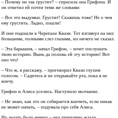
– Почему он так грустит? – спросила она Грифона. И
он ответил ей почти теми же словами:
– Все это выдумки. Грустит! Скажешь тоже! Не о чем
ему грустить. Ладно, пошли!
И они подошли к Черепахе Квази. Тот взглянул на них
большими, полными слез глазами, но ничего не сказал.
– Эта барышня, – начал Грифон, – хочет послушать
твою историю. Вынь да положь ей эту историю! Вот
оно что!
– Что ж, я расскажу, – проговорил Квази глухим
голосом. – Садитесь и не открывайте рта, пока я не
кончу.
Грифон и Алиса уселись. Наступило молчание.
– Не знаю, как это он собирается кончить, если никак
не может начать, – подумала про себя Алиса.
Но делать было нечего – она терпеливо ждала.