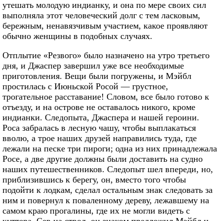
утешать молодую индианку, и она по мере своих сил
выполняла этот человеческий долг с тем ласковым,
бережным, ненавязчивым участием, какое проявляют
обычно женщины в подобных случаях.
Отплытие «Резвого» было назначено на утро третьего
дня, и Джаспер завершил уже все необходимые
приготовления. Вещи были погружены, и Мэйбл
простилась с Июньской Росой — грустное,
трогательное расставание! Словом, все было готово к
отъезду, и на острове не оставалось никого, кроме
индианки. Следопыта, Джаспера и нашей героини.
Роса забралась в лесную чашу, чтобы выплакаться
вволю, а трое наших друзей направились туда, где
лежали на песке три пироги; одна из них принадлежала
Росе, а две другие должны были доставить на судно
наших путешественников. Следопыт шел впереди, но,
приблизившись к берегу, он, вместо того чтобы
подойти к лодкам, сделал остальным знак следовать за
ним и повернул к поваленному дереву, лежавшему на
самом краю прогалины, где их не могли видеть с
куттера. Сев на ствол, он знаком предложил Мэйбл и