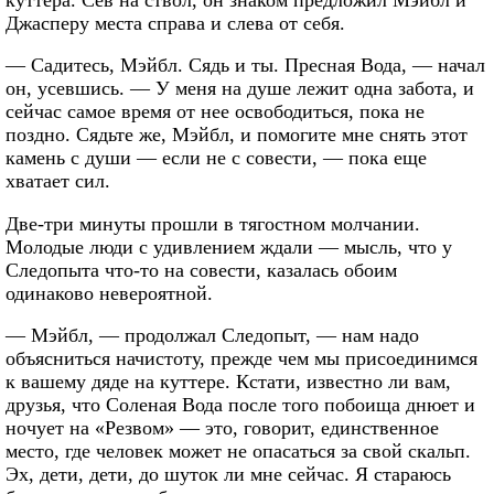
Джасперу места справа и слева от себя.
— Садитесь, Мэйбл. Сядь и ты. Пресная Вода, — начал
он, усевшись. — У меня на душе лежит одна забота, и
сейчас самое время от нее освободиться, пока не
поздно. Сядьте же, Мэйбл, и помогите мне снять этот
камень с души — если не с совести, — пока еще
хватает сил.
Две-три минуты прошли в тягостном молчании.
Молодые люди с удивлением ждали — мысль, что у
Следопыта что-то на совести, казалась обоим
одинаково невероятной.
— Мэйбл, — продолжал Следопыт, — нам надо
объясниться начистоту, прежде чем мы присоединимся
к вашему дяде на куттере. Кстати, известно ли вам,
друзья, что Соленая Вода после того побоища днюет и
ночует на «Резвом» — это, говорит, единственное
место, где человек может не опасаться за свой скальп.
Эх, дети, дети, до шуток ли мне сейчас. Я стараюсь