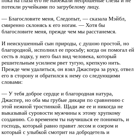
пока на глаза его не набежали непрошеные слезы и не
потекли ручейками по загрубелому лицу.
— Благословите меня, Следопыт, — сказала Мэйбл,
смиренно склонясь к его ногам. — Хотя бы
благословите меня, прежде чем мы расстанемся.
И неискушенный сын природы, с душою простой, но
благородной, исполнил ее просьбу; когда он помогал ей
сесть в лодку, у него был вид человека, который
решительным усилием рвет тугую, крепкую нить.
Прежде чем удалиться, он взял Джаспера за руку, отвел
его в сторону и обратился к нему со следующими
словами:
— У тебя доброе сердце и благородная натура,
Джаспер, но оба мы грубые дикари по сравнению с
этой нежной тростинкой. Щади же ее и никогда не
выказывай суровости мужчины к этому хрупкому
созданию. Со временем ты научишься ее понимать, и
господь, который равно правит лесом и озером и
который с улыбкой смотрит на добродетель и