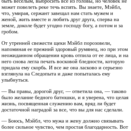
быть веселым, выбросить все из головы, но человек не
может повелеть реке течь вспять. Вы знаете, Мэйбл,
что, умирая, сержант завещал нам стать мужем и
женой, жить вместе и любить друг друга, сперва на
земле, доколе будет угодно господу богу, а потом и за
гробом.
От утренней свежести щеки Мэйбл порозовели,
напоминая ее прежний здоровый румянец, но при этом
неожиданном обращении кровь отпила от ее лица, и на
него снова легла печать восковой бледности, которую
придала ему скорбь. И все же она ласково и серьезно
взглянула на Следопыта и даже попыталась ему
улыбнуться.
— Вы правы, дорогой друг, — ответила она, — таково
было желание бедного батюшки, и я уверена, что целая
жизнь, посвященная служению вам, вряд ли будет
достаточной наградой за все, что вы для нас сделали.
— Боюсь, Мэйбл, что мужа и жену должно связывать
более сильное чувство, чем простая благодарность. Вот