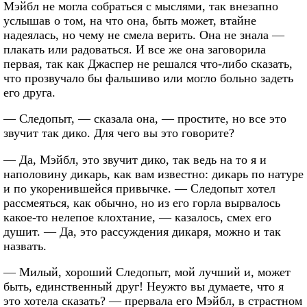
Мэйбл не могла собраться с мыслями, так внезапно
услышав о том, на что она, быть может, втайне
надеялась, но чему не смела верить. Она не знала —
плакать или радоваться. И все же она заговорила
первая, так как Джаспер не решался что-либо сказать,
что прозвучало бы фальшиво или могло больно задеть
его друга.
— Следопыт, — сказала она, — простите, но все это
звучит так дико. Для чего вы это говорите?
— Да, Мэйбл, это звучит дико, так ведь на то я и
наполовину дикарь, как вам известно: дикарь по натуре
и по укоренившейся привычке. — Следопыт хотел
рассмеяться, как обычно, но из его горла вырвалось
какое-то нелепое клохтание, — казалось, смех его
душит. — Да, это рассуждения дикаря, можно и так
назвать.
— Милый, хороший Следопыт, мой лучший и, может
быть, единственный друг! Неужто вы думаете, что я
это хотела сказать? — прервала его Мэйбл, в страстном