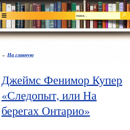
На главную
←
Джеймс Фенимор Купер
«Следопыт, или На
берегах Онтарио»