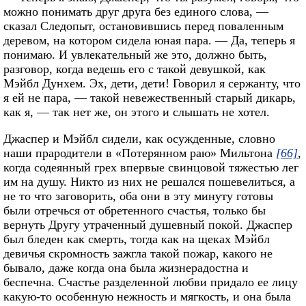
можно понимать друг друга без единого слова, —
сказал Следопыт, остановившись перед поваленным
деревом, на котором сидела юная пара. — Да, теперь я
понимаю. И увлекательный же это, должно быть,
разговор, когда ведешь его с такой девушкой, как
Мэйбл Дунхем. Эх, дети, дети! Говорил я сержанту, что
я ей не пара, — такой невежественный старый дикарь,
как я, — так нет же, он этого и слышать не хотел.
Джаспер и Мэйбл сидели, как осужденные, словно
наши прародители в «Потерянном раю» Мильтона
[66]
,
когда содеянный грех впервые свинцовой тяжестью лег
им на душу. Никто из них не решался пошевелиться, а
не то что заговорить, оба они в эту минуту готовы
были отречься от обретенного счастья, только бы
вернуть Другу утраченный душевный покой. Джаспер
был бледен как смерть, тогда как на щеках Мэйбл
девичья скромность зажгла такой пожар, какого не
бывало, даже когда она была жизнерадостна и
беспечна. Счастье разделенной любви придало ее лицу
какую-то особенную нежность и мягкость, и она была