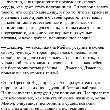
— чувство, и вы предпочтете последовать голосу
сердца, чем даже стать полковницей. Он говорил много
такого, что согрело мне душу, и про то, что вы красивы
и меньше всего думаете о своей красоте, и что ваши
движения такие естественные и грациозные, что
напоминают резвящуюся лань, хоть вы сами того не
подозреваете, и какие у вас верные и разумные
взгляды, и какое доброе, великодушное сердце…
— Джаспер! — воскликнула Мэйбл, уступив наконец
своему чувству, которое прорвалось с неодолимой
силой, точно долго сдерживаемый речной поток, и
упала в объятия молодого человека, плача, как ребенок
и с беспомощностью ребенка. — Джаспер, Джаспер,
почему вы это от меня таили?
Ответ Пресной Воды прозвучал невразумительно, как,
впрочем, и весь их последующий бессвязный диалог.
Но язык чувства нетруден для понимания. Час пролетел
для влюбленных, как минута обычной жизни: и, когда
Мэйбл, очнувшись, вспомнила о существовании
остального мира, ее дядюшка в величайшем