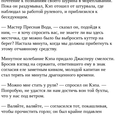
почтение к познаниям своего шурина в мореплавании.
Пока он раздумывал, Кэп отошел от штурвала, где
наблюдал за работой рулевого, и приблизился к
беседующим.
— Мастер Пресная Вода, — сказал он, подойдя к
ним, — я хочу спросить вас, не знаете ли вы здесь
местечка, где можно было бы выбросить куттер на
берег? Настала минута, когда мы должны прибегнуть к
этому отчаянному средству.
Минутное колебание Кэпа придало Джасперу смелости.
Бросив взгляд на сержанта, ответившего ему в знак
согласия еле заметным кивком, молодой капитан не
стал терять ни минуты драгоценного времени.
— Можно мне стать у руля? — спросил он Кэпа. —
Попробую, не удастся ли нам достичь вон той бухты,
что у нас под ветром.
— Валяйте, валяйте, — согласился тот, покашливая,
чтобы прочистить горло; он был крайне подавлен