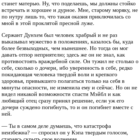
станет матерью. Ну, что поделаешь, мы должны стойко
встречать и хорошее и дурное. Мне, старому моряку, не
по нутру лишь то, что такая оказия приключилась со
мной в этой проклятой пресной луже.
Сержант Дунхем был человек храбрый и не раз
выказывал мужество в положениях, казалось бы, куда
более безвыходных, чем нынешнее. Но тогда он мог
давать отпор неприятелю; здесь же он не знал, как
противостоять враждебной силе. Он тужил не столько о
себе, сколько о дочери, ибо уверенность в себе, редко
покидающая человека твердой воли и крепкого
здоровья, привыкшего полагаться только на себя в
минуты опасности, не изменила ему и сейчас. Но он не
видел никакой возможности спасти Мэйбл и как
любящий отец сразу принял решение, если уж его
дочери суждено погибнуть, то и он погибнет вместе с
ней.
— Ты в самом деле думаешь, что катастрофа
неизбежна? — спросил он у Кэпа твердым голосом,
стараясь скрыть свое волнение.