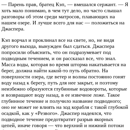
— Парень прав, братец Кэп, — вмешался сержант. — Я
хоть мало понимаю, в чем тут дело, но часто слышал
разговоры об этом среди матросов, плавающих на
нашем озере. И лучше всего для нас — положиться на
Джаспера.
Кэп ворчал и проклинал все на свете, но, не видя
другого выхода, вынужден был сдаться. Джаспера
попросили объяснить, что он подразумевает под
подводным течением, и он рассказал все, что знал.
Масса воды, которая во время шторма накатывается на
берег, должна найти какой-то путь обратно. На
поверхности озера, где ветер и волны постоянно гонят
воду назад к берегу, путь для нее закрыт, и поэтому
неизбежно образуются глубинные водовороты, которые
и возвращают воду назад, в ее извечное ложе. Такое
глубинное течение и получило название подводного;
оно не может не влиять на ход корабля с такой глубокой
осадкой, как у «Резвого». Джаспер надеялся, что
подводное течение предотвратит разрыв якорных
цепей, иначе говоря — что верхний и нижний потоки