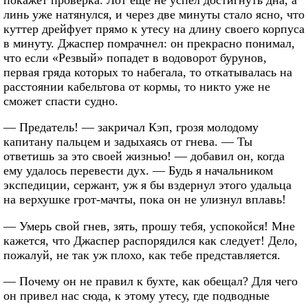
линь уже натянулся, и через две минуты стало ясно, что
куттер дрейфует прямо к утесу на длину своего корпуса
в минуту. Джаспер помрачнел: он прекрасно понимал,
что если «Резвый» попадет в водоворот бурунов,
первая гряда которых то набегала, то откатывалась на
расстоянии кабельтова от кормы, то никто уже не
сможет спасти судно.
— Предатель! — закричал Кэп, грозя молодому
капитану пальцем и задыхаясь от гнева. — Ты
ответишь за это своей жизнью! — добавил он, когда
ему удалось перевести дух. — Будь я начальником
экспедиции, сержант, уж я бы вздернул этого удальца
на верхушке грот-мачты, пока он не улизнул вплавь!
— Умерь свой гнев, зять, прошу тебя, успокойся! Мне
кажется, что Джаспер распорядился как следует! Дело,
пожалуй, не так уж плохо, как тебе представляется.
— Почему он не правил к бухте, как обещал? Для чего
он привел нас сюда, к этому утесу, где подводные