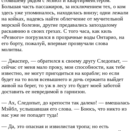
стоявшему рядом с Мэйбл и квартирмейстером.
Большая часть пассажиров, за исключением тех, о ком
здесь уже упоминалось, находилась внизу; одни лежали
на койках, надеясь найти облегчение от мучительной
морской болезни, другие предавались запоздалому
раскаянию в своих грехах. С того часа, как киль
«Резвого» погрузился в прозрачные воды Онтарио, на
его борту, пожалуй, впервые прозвучали слова
молитвы.
— Джаспер, — обратился к своему другу Следопыт, —
сейчас от меня мало проку, мои способности, как тебе
известно, не могут пригодиться на корабле; но если
будет на то воля всевышнего и дочь сержанта выйдет
живой на берег, то уж в лесу это будет моей заботой
доставить ее невредимой в гарнизон.
— Ах, Следопыт, до крепости так далеко! — вмешалась
Мэйбл, услышавшая его слова. — Боюсь, что никто из
нас уже не попадет туда!
— Да, это опасная и извилистая тропа; но есть