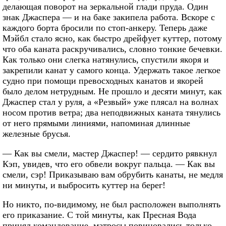
делающая поворот на зеркальной глади пруда. Один
знак Джаспера — и на баке закипела работа. Вскоре с
каждого борта бросили по стоп-анкеру. Теперь даже
Мэйбл стало ясно, как быстро дрейфует куттер, потому
что оба каната раскручивались, словно тонкие бечевки.
Как только они слегка натянулись, спустили якоря и
закрепили канат у самого конца. Удержать такое легкое
судно при помощи превосходных канатов и якорей
было делом нетрудным. Не прошло и десяти минут, как
Джаспер стал у руля, а «Резвый» уже плясал на волнах
носом против ветра; два неподвижных каната тянулись
от него прямыми линиями, напоминая длинные
железные брусья.
— Как вы смели, мастер Джаспер! — сердито рявкнул
Кэп, увидев, что его обвели вокруг пальца. — Как вы
смели, сэр! Приказываю вам обрубить канаты, не медля
ни минуты, и выбросить куттер на берег!
Но никто, по-видимому, не был расположен выполнять
его приказание. С той минуты, как Пресная Вода
принял командование, матросы повиновались только