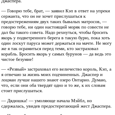
Джаспера.
— Говорю тебе, брат, — заявил Кэп в ответ на упреки
сержанта, что он не хочет прислушаться к
предостережениям двух таких бывалых матросов, —
говорю тебе, ни один настоящий моряк по совести не
дал бы такого совета. Надо рехнуться, чтобы бросить
якорь у подветренного берега в такую бурю, пока хоть
один лоскут паруса может держаться на мачте. Не могу
же я так осрамиться перед теми, кто застраховал
корабль. Бросить якорь у самых бурунов — да ведь это
чистое безумие!
— «Резвый» застраховал его величество король, Кэп, а
я отвечаю за жизнь моих подчиненных. Джаспер и
лоцман лучше нашего знают озеро Онтарио. Думаю,
что, если они оба твердят одно и то же, к их словам
стоит прислушаться.
— Дядюшка! — умоляюще начала Мэйбл, но
сдержалась, увидев предостерегающий жест Джаспера.