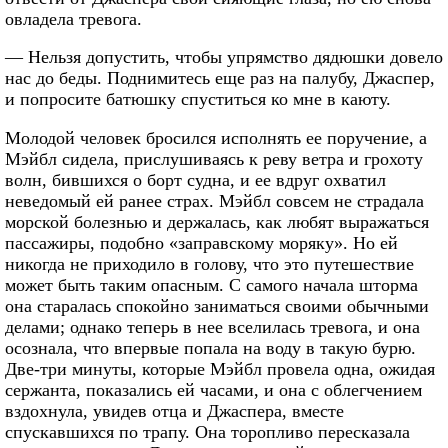
овладела тревога.
— Нельзя допустить, чтобы упрямство дядюшки довело
нас до беды. Поднимитесь еще раз на палубу, Джаспер,
и попросите батюшку спуститься ко мне в каюту.
Молодой человек бросился исполнять ее поручение, а
Мэйбл сидела, прислушиваясь к реву ветра и грохоту
волн, бившихся о борт судна, и ее вдруг охватил
неведомый ей ранее страх. Мэйбл совсем не страдала
морской болезнью и держалась, как любят выражаться
пассажиры, подобно «заправскому моряку». Но ей
никогда не приходило в голову, что это путешествие
может быть таким опасным. С самого начала шторма
она старалась спокойно заниматься своими обычными
делами; однако теперь в нее вселилась тревога, и она
осознала, что впервые попала на воду в такую бурю.
Две-три минуты, которые Мэйбл провела одна, ожидая
сержанта, показались ей часами, и она с облегчением
вздохнула, увидев отца и Джаспера, вместе
спускавшихся по трапу. Она торопливо пересказала