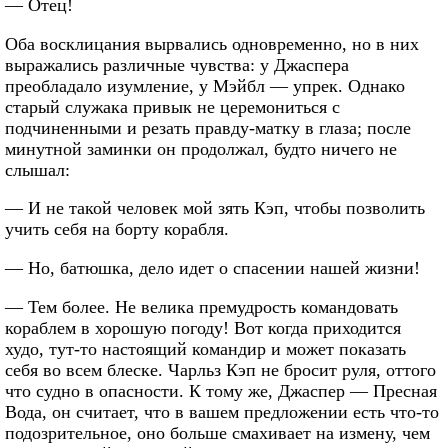
— Отец!
Оба восклицания вырвались одновременно, но в них
выражались различные чувства: у Джаспера
преобладало изумление, у Мэйбл — упрек. Однако
старый служака привык не церемониться с
подчиненными и резать правду-матку в глаза; после
минутной заминки он продолжал, будто ничего не
слышал:
— И не такой человек мой зять Кэп, чтобы позволить
учить себя на борту корабля.
— Но, батюшка, дело идет о спасении нашей жизни!
— Тем более. Не велика премудрость командовать
кораблем в хорошую погоду! Вот когда приходится
худо, тут-то настоящий командир и может показать
себя во всем блеске. Чарльз Кэп не бросит руля, оттого
что судно в опасности. К тому же, Джаспер — Пресная
Вода, он считает, что в вашем предложении есть что-то
подозрительное, оно больше смахивает на измену, чем