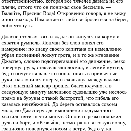
ответственностью, которая все тяжелее давила на его
плечи, оттого что он понимал свое бессилие. —
Валяйте, Пресная Вода! Откровенно говоря, я не вижу
иного выхода. Нам остается либо выброситься на берег,
либо утонуть.
Джаспер только того и ждал: он кинулся на корму и
схватил румпель. Лоцман без слов понял его
намерение: по знаку своего капитана он немедленно
убрал последний лоскут грота, и в то же мгновение
Джаспер, словно подстерегавший это движение, резко
повернул руль, стаксель заполоскал, и легкий куттер,
будто почувствовав, что попал опять в привычные
руки, наклонился вперед и скользнул между валами.
Этот опасный маневр прошел благополучно, а в
следующую минуту маленькое суденышко уже неслось
прямо на буруны с такой быстротой, что гибель его
казалась неизбежной. До берега оставалось совсем
мало, но Джасперу для выполнения задуманного
хватило пяти-шести минут. Он опять резко положил
руль на борт, и «Резвый», несмотря на высокую волну,
грациозно повернулся носом к ветру, будто утка,