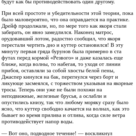
будут как бы противодействовать один другому.
При всей простоте и убедительности этой теории, пока
было маловероятно, что она оправдается на практике.
Дрейф продолжали, но, по мере того как якоря стали
забирать, он явно замедлился. Наконец матрос,
орудовавший лотом, радостно сообщил, что якоря
перестали чертить дно и куттер остановился! В эту
минуту первая гряда бурунов была примерно в ста
футах перед кормой «Резвого» и даже казалась еще
ближе, когда волны, то набегая, то уходя от линии
прибоя, оставляли за собой хвосты белой пены,
Джаспер кинулся на бак, перегнулся через борт и
ликующе засмеялся, с торжеством указывая на якорные
тросы. Теперь они уже не были похожи на
неподвижные, железные брусья, а ослабли и
опустились книзу, так что любому моряку сразу было
ясно, что куттер свободно качается на волнах, как это
бывает во время прилива и отлива, когда силе ветра
противодействует напор воды.
— Вот оно, подводное течение! — воскликнул