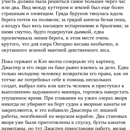
участь должна была решиться самое большее через час
или два. Вид между куттером и землей был еще более
страшным и зловещим. Гряда бурунов тянулась вдоль
берега почти на полмили; за грядой кипела белая пена,
а воздух был весь насыщен испарениями и брызгами; за
ними смутно, будто подернутая дымкой, едва
просвечивала линия берега, в этом месте очень
крутого, что для озера Онтарио весьма необычно, и
окутанного зеленой мантией девственного леса.
Пока сержант и Кэп молча созерцали эту картину,
Джаспер и его люди на баке рьяно взялись за дело. Едва
только молодому человеку возвратили его права, как он
тотчас же потребовал себе в помощь нескольких
солдат, выбрал пять или шесть человек и приступил к
выполнению задуманного маневра, торопясь наверстать
упущенное время. При плавании на узких озерах якоря
никогда не убирают на борт судна а якорные канаты не
закрепляются, и это избавило Джаспера от лишней
работы, неизбежной на морском корабле. Два становых
якоря уже были приготовлены к спуску, бухты канатов
размотаны, но тут Джаспер приостанови работу, желая