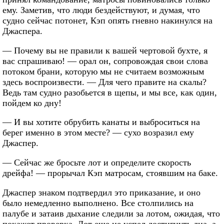
ему. Заметив, что люди бездействуют, и думая, что
судно сейчас потонет, Кэп опять гневно накинулся на
Джаспера.
— Почему вы не правили к вашей чертовой бухте, я
вас спрашиваю! — орал он, сопровождая свои слова
потоком брани, которую мы не считаем возможным
здесь воспроизвести. — Для чего правите на скалы?
Ведь там судно разобьется в щепы, и мы все, как один,
пойдем ко дну!
— И вы хотите обрубить канаты и выброситься на
берег именно в этом месте? — сухо возразил ему
Джаспер.
— Сейчас же бросьте лот и определите скорость
дрейфа! — прорычал Кэп матросам, стоявшим на баке.
Джаспер знаком подтвердил это приказание, и оно
было немедленно выполнено. Все столпились на
палубе и затаив дыхание следили за лотом, ожидая, что
покажет проверка. Лот еще не успел достигнуть дна, а