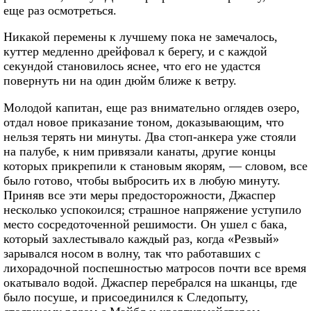
еще раз осмотреться.
Никакой перемены к лучшему пока не замечалось,
куттер медленно дрейфовал к берегу, и с каждой
секундой становилось яснее, что его не удастся
повернуть ни на один дюйм ближе к ветру.
Молодой капитан, еще раз внимательно оглядев озеро,
отдал новое приказание тоном, доказывающим, что
нельзя терять ни минуты. Два стоп-анкера уже стояли
на палубе, к ним привязали канаты, другие концы
которых прикрепили к становым якорям, — словом, все
было готово, чтобы выбросить их в любую минуту.
Приняв все эти меры предосторожности, Джаспер
несколько успокоился; страшное напряжение уступило
место сосредоточенной решимости. Он ушел с бака,
который захлестывало каждый раз, когда «Резвый»
зарывался носом в волну, так что работавших с
лихорадочной поспешностью матросов почти все время
окатывало водой. Джаспер перебрался на шканцы, где
было посуше, и присоединился к Следопыту,