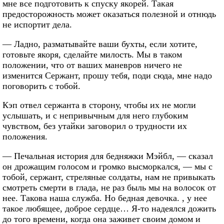
мне все подготовить к спуску якорей. Такая
предосторожность может оказаться полезной и отнюдь
не испортит дела.
— Ладно, разматывайте ваши бухты, если хотите,
готовьте якоря, сделайте милость. Мы в таком
положении, что от ваших маневров ничего не
изменится Сержант, прошу тебя, поди сюда, мне надо
поговорить с тобой.
Кэп отвел сержанта в сторону, чтобы их не могли
услышать, и с непривычным для него глубоким
чувством, без утайки заговорил о трудности их
положения.
— Печальная история для бедняжки Мэйбл, — сказал
он дрожащим голосом и громко высморкался, — мы с
тобой, сержант, стреляные солдаты, нам не привыкать
смотреть смерти в глада, не раз быль мы на волосок от
нее. Такова наша служба. Но бедная девочка. , у нее
такое любящее, доброе сердце… Я-то надеялся дожить
до того времени, когда она заживет своим домом и