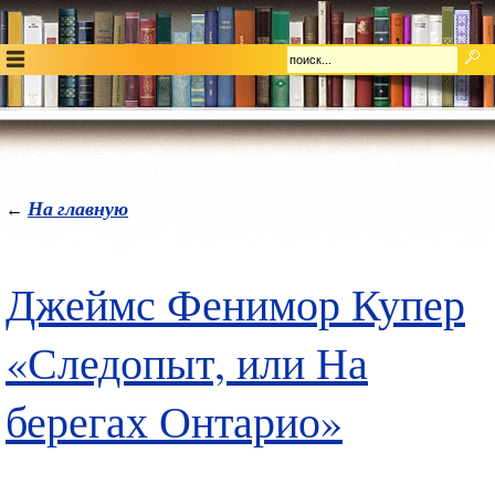
На главную
←
Джеймс Фенимор Купер
«Следопыт, или На
берегах Онтарио»