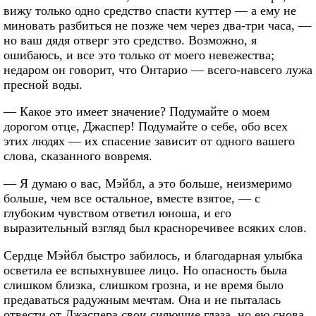
вижу только одно средство спасти куттер — а ему не
миновать разбиться не позже чем через два-три часа, —
но ваш дядя отверг это средство. Возможно, я
ошибаюсь, и все это только от моего невежества;
недаром он говорит, что Онтарио — всего-навсего лужа
пресной воды.
— Какое это имеет значение? Подумайте о моем
дорогом отце, Джаспер! Подумайте о себе, обо всех
этих людях — их спасение зависит от одного вашего
слова, сказанного вовремя.
— Я думаю о вас, Мэйбл, а это больше, неизмеримо
больше, чем все остальное, вместе взятое, — с
глубоким чувством ответил юноша, и его
выразительный взгляд был красноречивее всяких слов.
Сердце Мэйбл быстро забилось, и благодарная улыбка
осветила ее вспыхнувшее лицо. Но опасность была
слишком близка, слишком грозна, и не время было
предаваться радужным мечтам. Она и не пыталась
отвести от Джаспера свои сияющие глаза, но ею снова