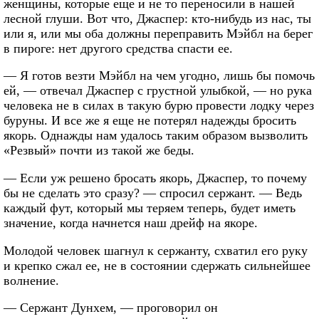
женщины, которые еще и не то переносили в нашей
лесной глуши. Вот что, Джаспер: кто-нибудь из нас, ты
или я, или мы оба должны переправить Мэйбл на берег
в пироге: нет другого средства спасти ее.
— Я готов везти Мэйбл на чем угодно, лишь бы помочь
ей, — отвечал Джаспер с грустной улыбкой, — но рука
человека не в силах в такую бурю провести лодку через
буруны. И все же я еще не потерял надежды бросить
якорь. Однажды нам удалось таким образом вызволить
«Резвый» почти из такой же беды.
— Если уж решено бросать якорь, Джаспер, то почему
бы не сделать это сразу? — спросил сержант. — Ведь
каждый фут, который мы теряем теперь, будет иметь
значение, когда начнется наш дрейф на якоре.
Молодой человек шагнул к сержанту, схватил его руку
и крепко сжал ее, не в состоянии сдержать сильнейшее
волнение.
— Сержант Дунхем, — проговорил он