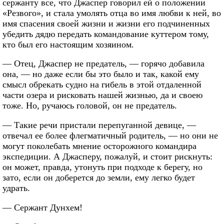
сержанту все, что Джаспер говорил ей о положении
«Резвого», и стала умолять отца во имя любви к ней, во
имя спасения своей жизни и жизни его подчиненных
убедить дядю передать командование куттером тому,
кто был его настоящим хозяином.
— Отец, Джаспер не предатель, — горячо добавила
она, — но даже если бы это было и так, какой ему
смысл обрекать судно на гибель в этой отдаленной
части озера и рисковать нашей жизнью, да и своею
тоже. Но, ручаюсь головой, он не предатель.
— Такие речи пристали перепуганной девице, —
отвечал ее более флегматичный родитель, — но они не
могут поколебать мнение осторожного командира
экспедиции. А Джасперу, пожалуй, и стоит рискнуть:
он может, правда, утонуть при подходе к берегу, но
зато, если он доберется до земли, ему легко будет
удрать.
— Сержант Дунхем!