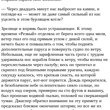
— Через двадцать минут нас выбросит на камни, и
погляди-ка — может ли даже самый сильный из нас
уцелеть в этом бурлящем котле?
Зрелище и впрямь было устрашающее. К этому
времени «Резвый» отделяла от берега всего одна миля,
ветер гнал его под прямым углом с дикой силой, и
нечего было и помышлять о том, чтобы поднять
дополнительные паруса и повернуть судно по ветру.
Небольшая, еще не зарифленная часть грота с трудом
удерживала нос корабля ближе к ветру, чтобы волны не
перехлестывали через палубу; весь он трепетал и
скрипел под бешеными порывами урагана, каждую
секунду казалось, что крепкая снасть, на которой
держится парус, вот-вот порвется. Дождь прекратился,
в безоблачном небе ослепительно сияло солнце, но
воздух над озером, примерно на сто футов в вышину,
был пронизан водяной пылью, похожей на сверкающий
туман. Джаспер обратил внимание на эту примету и
предсказал близкое окончание шторма; но все же их