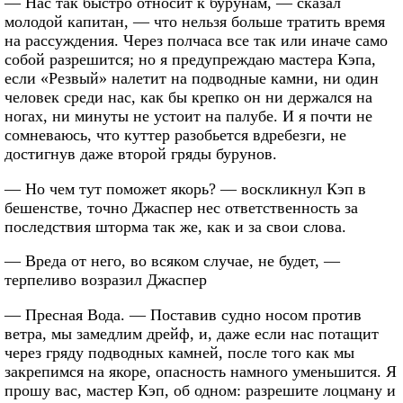
— Нас так быстро относит к бурунам, — сказал
молодой капитан, — что нельзя больше тратить время
на рассуждения. Через полчаса все так или иначе само
собой разрешится; но я предупреждаю мастера Кэпа,
если «Резвый» налетит на подводные камни, ни один
человек среди нас, как бы крепко он ни держался на
ногах, ни минуты не устоит на палубе. И я почти не
сомневаюсь, что куттер разобьется вдребезги, не
достигнув даже второй гряды бурунов.
— Но чем тут поможет якорь? — воскликнул Кэп в
бешенстве, точно Джаспер нес ответственность за
последствия шторма так же, как и за свои слова.
— Вреда от него, во всяком случае, не будет, —
терпеливо возразил Джаспер
— Пресная Вода. — Поставив судно носом против
ветра, мы замедлим дрейф, и, даже если нас потащит
через гряду подводных камней, после того как мы
закрепимся на якоре, опасность намного уменьшится. Я
прошу вас, мастер Кэп, об одном: разрешите лоцману и