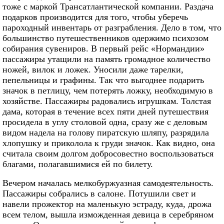
тоже с маркой Трансатлантической компании. Раздача
подарков производится для того, чтобы уберечь
пароходный инвентарь от разграбления. Дело в том, что
большинство путешественников одержимо психозом
собирания сувениров. В первый рейс «Нормандии»
пассажиры утащили на память громадное количество
ножей, вилок и ложек. Уносили даже тарелки,
пепельницы и графины. Так что выгоднее подарить
значок в петлицу, чем потерять ложку, необходимую в
хозяйстве. Пассажиры радовались игрушкам. Толстая
дама, которая в течение всех пяти дней путешествия
просидела в углу столовой одна, сразу же с деловым
видом надела на голову пиратскую шляпу, разрядила
хлопушку и приколола к груди значок. Как видно, она
считала своим долгом добросовестно воспользоваться
благами, полагавшимися ей по билету.
Вечером началась мелкобуржуазная самодеятельность.
Пассажиры собрались в салоне. Потушили свет и
навели прожектор на маленькую эстраду, куда, дрожа
всем телом, вышла изможденная девица в серебряном