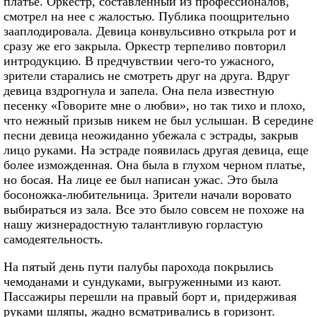
платье. Оркестр, составленный из профессионалов,
смотрел на нее с жалостью. Публика поощрительно
зааплодировала. Девица конвульсивно открыла рот и
сразу же его закрыла. Оркестр терпеливо повторил
интродукцию. В предчувствии чего-то ужасного,
зрители старались не смотреть друг на друга. Вдруг
девица вздрогнула и запела. Она пела известную
песенку «Говорите мне о любви», но так тихо и плохо,
что нежный призыв никем не был услышан. В середине
песни девица неожиданно убежала с эстрады, закрыв
лицо руками. На эстраде появилась другая девица, еще
более изможденная. Она была в глухом черном платье,
но босая. На лице ее был написан ужас. Это была
босоножка-любительница. Зрители начали воровато
выбираться из зала. Все это было совсем не похоже на
нашу жизнерадостную талантливую горластую
самодеятельность.
На пятый день пути палубы парохода покрылись
чемоданами и сундуками, выгруженными из кают.
Пассажиры перешли на правый борт и, придерживая
руками шляпы, жадно всматривались в горизонт.