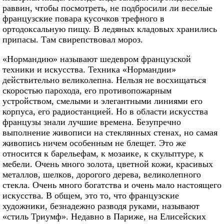
раввин, чтобы посмотреть, не подбросили ли веселые
французские повара кусочков трефного в
ортодоксальную пищу. В ледяных кладовых хранились
припасы. Там свирепствовал мороз.
«Нормандию» называют шедевром французской
техники и искусства. Техника «Нормандии»
действительно великолепна. Нельзя не восхищаться
скоростью парохода, его противопожарным
устройством, смелыми и элегантными линиями его
корпуса, его радиостанцией. Но в области искусства
французы знали лучшие времена. Безупречно
выполнение живописи на стеклянных стенах, но самая
живопись ничем особенным не блещет. Это же
относится к барельефам, к мозаике, к скульптуре, к
мебели. Очень много золота, цветной кожи, красивых
металлов, шелков, дорогого дерева, великолепного
стекла. Очень много богатства и очень мало настоящего
искусства. В общем, это то, что французские
художники, безнадежно разводя руками, называют
«стиль Триумф». Недавно в Париже, на Елисейских