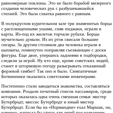
равномерные поклоны. Это не было борьбой мизерного
создания человеческих рук с разбушевавшейся
стихией. Это была схватка равного с равным.
В полукруглом курительном зале три знаменитых борца
с расплющенными ушами, сняв пиджаки, играли в
карты. Из-под их жилеток торчали рубахи. Борцы
мучительно думали. Из их ртов свисали большие
сигары. За другим столиком два человека играли в
шахматы, поминутно поправляя съезжающие с доски
фигуры. Еще двое, упершись ладонями в подбородки,
следили за игрой. Ну кто еще, кроме советских людей,
станет в штормовую погоду разыгрывать отказанный
ферзевой гамбит! Так оно и было. Симпатичные
Ботвинники оказались советскими инженерами.
Постепенно стали заводиться знакомства, составляться
компании. Роздали печатный список пассажиров, среди
которых оказалась одна очень смешная семья: мистер
Бутербродт, миссис Бутербродт и юный мистер
Бутербродт. Если бы на «Нормандии» ехал Маршак, он,
наверно, написал бы стихи для детей под названием