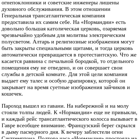
огнепоклонники и советские инженеры лишены
духовного обслуживания. В этом отношении
Генеральная трансатлантическая компания
предоставила их самим себе. На «Нормандии» есть
довольно большая католическая церковь, озаряемая
чрезвычайно удобным для молитвы электрическим
полусветом. Алтарь и религиозные изображения могут
быть закрыты специальными щитами, и тогда церковь
автоматически превращается в протестантскую. Что же
касается раввина с печальной бородкой, то отдельного
помещения ему не отведено, и он совершает свои
службы в детской комнате. Для этой цели компания
выдает ему талес и особую драпировку, которой он
закрывает на время суетные изображения зайчиков и
кошечек.
Пароход вышел из гавани. На набережной и на молу
стояли толпы людей. К «Нормандии» еще не привыкли,
и каждый рейс трансатлантического колосса вызывает в
Гавре всеобщее внимание. Французский берег скрылся
в дыму пасмурного дня. К вечеру заблестели огни
Саутгемптона. Полтора часа «Нормандия» простояла на