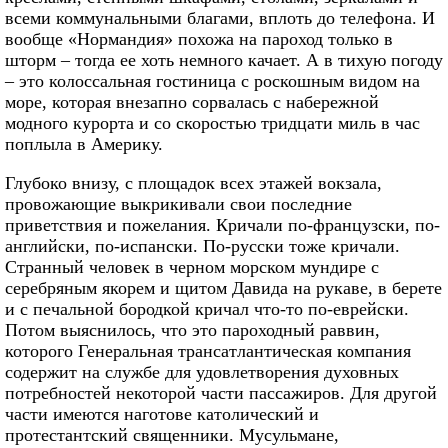
всеми коммунальными благами, вплоть до телефона. И
вообще «Нормандия» похожа на пароход только в
шторм – тогда ее хоть немного качает. А в тихую погоду
– это колоссальная гостиница с роскошным видом на
море, которая внезапно сорвалась с набережной
модного курорта и со скоростью тридцати миль в час
поплыла в Америку.
Глубоко внизу, с площадок всех этажей вокзала,
провожающие выкрикивали свои последние
приветствия и пожелания. Кричали по-французски, по-
английски, по-испански. По-русски тоже кричали.
Странный человек в черном морском мундире с
серебряным якорем и щитом Давида на рукаве, в берете
и с печальной бородкой кричал что-то по-еврейски.
Потом выяснилось, что это пароходный раввин,
которого Генеральная трансатлантическая компания
содержит на службе для удовлетворения духовных
потребностей некоторой части пассажиров. Для другой
части имеются наготове католический и
протестантский священники. Мусульмане,