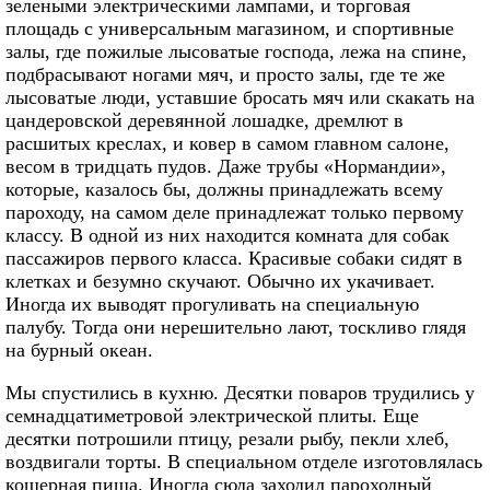
зелеными электрическими лампами, и торговая
площадь с универсальным магазином, и спортивные
залы, где пожилые лысоватые господа, лежа на спине,
подбрасывают ногами мяч, и просто залы, где те же
лысоватые люди, уставшие бросать мяч или скакать на
цандеровской деревянной лошадке, дремлют в
расшитых креслах, и ковер в самом главном салоне,
весом в тридцать пудов. Даже трубы «Нормандии»,
которые, казалось бы, должны принадлежать всему
пароходу, на самом деле принадлежат только первому
классу. В одной из них находится комната для собак
пассажиров первого класса. Красивые собаки сидят в
клетках и безумно скучают. Обычно их укачивает.
Иногда их выводят прогуливать на специальную
палубу. Тогда они нерешительно лают, тоскливо глядя
на бурный океан.
Мы спустились в кухню. Десятки поваров трудились у
семнадцатиметровой электрической плиты. Еще
десятки потрошили птицу, резали рыбу, пекли хлеб,
воздвигали торты. В специальном отделе изготовлялась
кошерная пища. Иногда сюда заходил пароходный