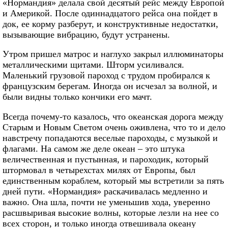
«Нормандия» делала свой десятый рейс между Европой
и Америкой. После одиннадцатого рейса она пойдет в
док, ее корму разберут, и конструктивные недостатки,
вызывающие вибрацию, будут устранены.
Утром пришел матрос и наглухо закрыл иллюминаторы
металлическими щитами. Шторм усиливался.
Маленький грузовой пароход с трудом пробирался к
французским берегам. Иногда он исчезал за волной, и
были видны только кончики его мачт.
Всегда почему-то казалось, что океанская дорога между
Старым и Новым Светом очень оживлена, что то и дело
навстречу попадаются веселые пароходы, с музыкой и
флагами. На самом же деле океан – это штука
величественная и пустынная, и пароходик, который
штормовал в четырехстах милях от Европы, был
единственным кораблем, который мы встретили за пять
дней пути. «Нормандия» раскачивалась медленно и
важно. Она шла, почти не уменьшив хода, уверенно
расшвыривая высокие волны, которые лезли на нее со
всех сторон, и только иногда отвешивала океану