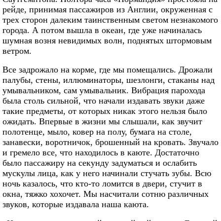
рейде, принимая пассажиров из Англии, окруженная с
трех сторон далеким таинственным светом незнакомого
города. А потом вышла в океан, где уже начиналась
шумная возня невидимых волн, поднятых штормовым
ветром.
Все задрожало на корме, где мы помещались. Дрожали
палубы, стены, иллюминаторы, шезлонги, стаканы над
умывальником, сам умывальник. Вибрация парохода
была столь сильной, что начали издавать звуки даже
такие предметы, от которых никак этого нельзя было
ожидать. Впервые в жизни мы слышали, как звучит
полотенце, мыло, ковер на полу, бумага на столе,
занавески, воротничок, брошенный на кровать. Звучало
и гремело все, что находилось в каюте. Достаточно
было пассажиру на секунду задуматься и ослабить
мускулы лица, как у него начинали стучать зубы. Всю
ночь казалось, что кто-то ломится в двери, стучит в
окна, тяжко хохочет. Мы насчитали сотню различных
звуков, которые издавала наша каюта.