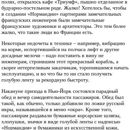
полях, открылось кафе «Триумф», пышно отделанное в
будуарно-постельном роде. Жалко! Хотелось бы, чтобы
в создании «Нормандии» партнерами замечательных
французских инженеров были замечательные
французские художники и архитекторы. Это тем более
жалко, что такие люди во Франции есть.
Некоторые недочеты в технике – например, вибрацию
на корме, испортившийся на полчаса лифт и другие
досадные мелочи – надо поставить в вину не
инженерам, строившим этот прекрасный корабль, а
скорее нетерпеливым заказчикам, торопившимся начать
эксплуатацию, и во что бы то ни стало получить
голубую ленту за рекордную быстроту.
Накануне прихода в Нью-Йорк состоялся парадный
обед и вечер самодеятельности пассажиров. Обед был
такой, как обычно, только добавили по ложке русской
икры, называвшейся в меню «окра». Кроме того,
пассажирам раздавали бумажные корсарские шляпы,
хлопушки, значки в виде голубой ленты с надписью
«Нормандия» и бумажники из искусственной кожи,