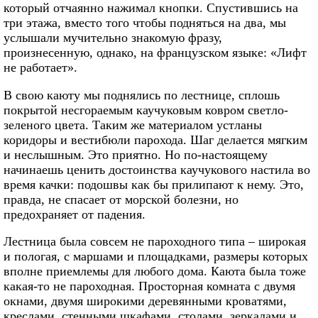
который отчаянно нажимал кнопки. Спустившись на
три этажа, вместо того чтобы подняться на два, мы
услышали мучительно знакомую фразу,
произнесенную, однако, на французском языке: «Лифт
не работает».
В свою каюту мы поднялись по лестнице, сплошь
покрытой несгораемым каучуковым ковром светло-
зеленого цвета. Таким же материалом устланы
коридоры и вестибюли парохода. Шаг делается мягким
и неслышным. Это приятно. Но по-настоящему
начинаешь ценить достоинства каучукового настила во
время качки: подошвы как бы прилипают к нему. Это,
правда, не спасает от морской болезни, но
предохраняет от падения.
Лестница была совсем не пароходного типа – широкая
и пологая, с маршами и площадками, размеры которых
вполне приемлемы для любого дома. Каюта была тоже
какая-то не пароходная. Просторная комната с двумя
окнами, двумя широкими деревянными кроватями,
креслами, стенными шкафами, столами, зеркалами и