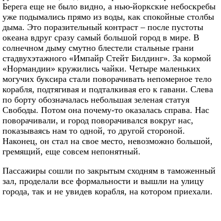
Берега еще не было видно, а нью-йоркские небоскребы
уже подымались прямо из воды, как спокойные столбы
дыма. Это поразительный контраст – после пустоты
океана вдруг сразу самый большой город в мире. В
солнечном дыму смутно блестели стальные грани
стадвухэтажного «Импайр Стейт Билдинг». За кормой
«Нормандии» кружились чайки. Четыре маленьких
могучих буксира стали поворачивать непомерное тело
корабля, подтягивая и подталкивая его к гавани. Слева
по борту обозначалась небольшая зеленая статуя
Свободы. Потом она почему-то оказалась справа. Нас
поворачивали, и город поворачивался вокруг нас,
показываясь нам то одной, то другой стороной.
Наконец, он стал на свое место, невозможно большой,
гремящий, еще совсем непонятный.
Пассажиры сошли по закрытым сходням в таможенный
зал, проделали все формальности и вышли на улицу
города, так и не увидев корабля, на котором приехали.