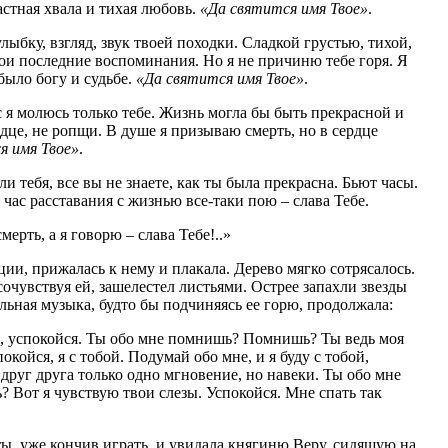
растная хвала и тихая любовь.
«Да святится имя Твое»
.
ыбку, взгляд, звук твоей походки. Сладкой грустью, тихой,
ои последние воспоминания. Но я не причиню тебе горя. Я
было богу и судьбе.
«Да святится имя Твое»
.
я молюсь только тебе. Жизнь могла бы быть прекрасной и
рдце, не ропщи. В душе я призываю смерть, но в сердце
я имя Твое»
.
и тебя, все вы не знаете, как ты была прекрасна. Бьют часы.
 час расставания с жизнью все-таки пою – слава Тебе.
ерть, а я говорю – слава Тебе!..»
ции, прижалась к нему и плакала. Дерево мягко сотрясалось.
сочувствуя ей, зашелестел листьями. Острее запахли звезды
льная музыка, будто бы подчиняясь ее горю, продолжала:
я, успокойся. Ты обо мне помнишь? Помнишь? Ты ведь моя
окойся, я с тобой. Подумай обо мне, и я буду с тобой,
друг друга только одно мгновение, но навеки. Ты обо мне
от я чувствую твои слезы. Успокойся. Мне спать так
ы, уже кончив играть, и увидала княгиню Веру, сидящую на