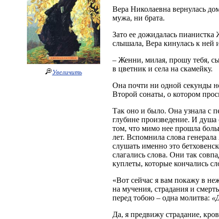
Вера Николаевна вернулась дом
мужа, ни брата.
Зато ее дожидалась пианистка Ж
слышала, Вера кинулась к ней и
– Женни, милая, прошу тебя, с
в цветник и села на скамейку.
Увеличить
Она почти ни одной секунды не
Второй сонаты, о котором про
Так оно и было. Она узнала с 
глубине произведение. И душа 
том, что мимо нее прошла боль
лет. Вспомнила слова генерала 
слушать именно это бетховенск
слагались слова. Они так совпа
куплеты, которые кончались с
«Вот сейчас я вам покажу в не
на мучения, страдания и смерть
перед тобою – одна молитва:
«
Да, я предвижу страдание, кров