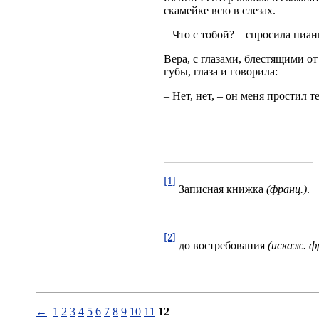
скамейке всю в слезах.
– Что с тобой? – спросила пиан
Вера, с глазами, блестящими от
губы, глаза и говорила:
– Нет, нет, – он меня простил т
[1]
Записная книжка
(франц.)
.
[2]
до востребования
(искаж. фр
←
1
2
3
4
5
6
7
8
9
10
11
12