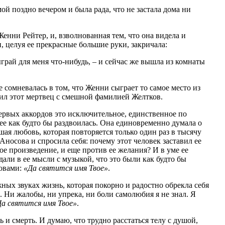
ой поздно вечером и была рада, что не застала дома ни
енни Рейтер, и, взволнованная тем, что она видела и
, целуя ее прекрасные большие руки, закричала:
ыграй для меня что-нибудь, – и сейчас же вышла из комнаты
 сомневалась в том, что Женни сыграет то самое место из
сил этот мертвец с смешной фамилией Желтков.
первых аккордов это исключительное, единственное по
ее как будто бы раздвоилась. Она единовременно думала о
шая любовь, которая повторяется только один раз в тысячу
Аносова и спросила себя: почему этот человек заставил ее
ое произведение, и еще против ее желания? И в уме ее
дали в ее мысли с музыкой, что это были как будто бы
ловами:
«Да святится имя Твое»
.
жных звуках жизнь, которая покорно и радостно обрекла себя
. Ни жалобы, ни упрека, ни боли самолюбия я не знал. Я
Да святится имя Твое»
.
ь и смерть. И думаю, что трудно расстаться телу с душой,