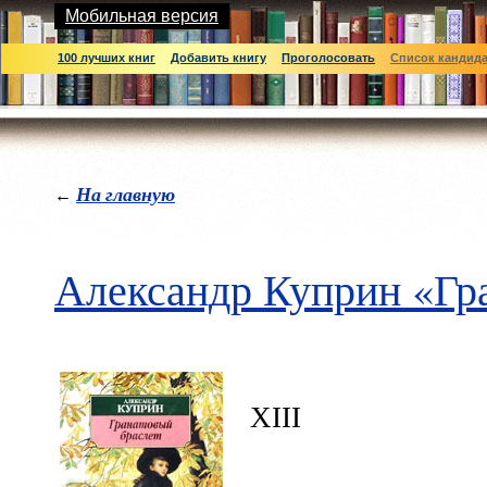
Мобильная версия
100 лучших книг
Добавить книгу
Проголосовать
Список кандид
На главную
←
Александр Куприн «Гр
XIII