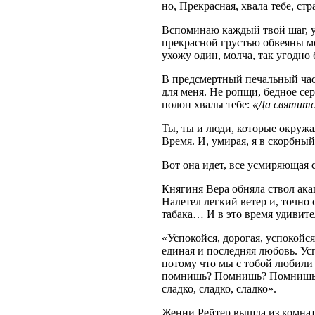
но, Прекрасная, хвала тебе, ст
Вспоминаю каждый твой шаг, ул
прекрасной грустью обвеяны м
ухожу один, молча, так угодно 
В предсмертный печальный час 
для меня. Не ропщи, бедное се
полон хвалы тебе:
«Да святитс
Ты, ты и люди, которые окружал
Время. И, умирая, я в скорбный
Вот она идет, все усмиряющая см
Княгиня Вера обняла ствол ака
Налетел легкий ветер и, точно 
табака… И в это время удивите
«Успокойся, дорогая, успокойс
единая и последняя любовь. Усп
потому что мы с тобой любили 
помнишь? Помнишь? Помнишь? В
сладко, сладко, сладко».
Женни Рейтер вышла из комнат