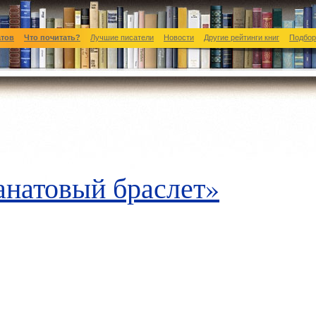
атов
Что почитать?
Лучшие писатели
Новости
Другие рейтинги книг
Подбор
анатовый браслет»