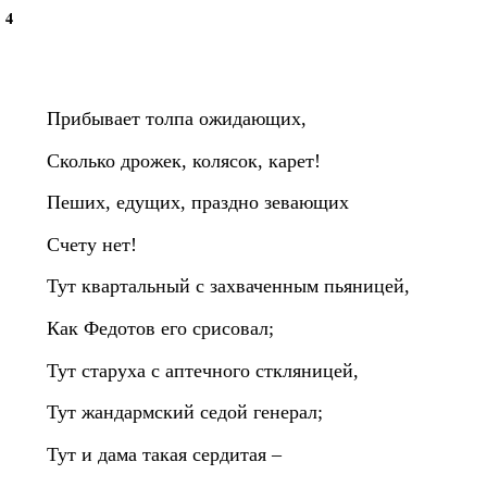
4
Прибывает толпа ожидающих,
Сколько дрожек, колясок, карет!
Пеших, едущих, праздно зевающих
Счету нет!
Тут квартальный с захваченным пьяницей,
Как Федотов его срисовал;
Тут старуха с аптечного сткляницей,
Тут жандармский седой генерал;
Тут и дама такая сердитая –