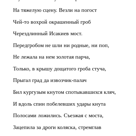
На тяжелую сцену. Везли на погост
Чей‑то вохрой окрашенный гроб
Черездлинный Исакиев мост.
Передгробом не шли ни родные, ни поп,
Не лежала на нем золотая парча,
Только, в крышу дощатого гроба стуча,
Прыгал град да извозчик‑палач
Бил кургузым кнутом спотыкавшихся кляч,
И вдоль спин побелевших удары кнута
Полосами ложились. Съезжая с моста,
Зацепила за дроги коляска, стремглав