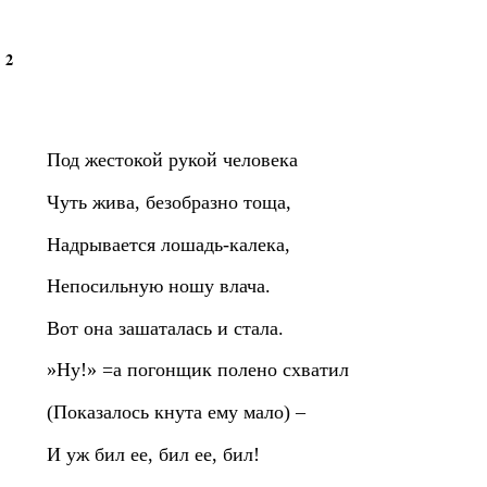
2
Под жестокой рукой человека
Чуть жива, безобразно тоща,
Надрывается лошадь‑калека,
Непосильную ношу влача.
Вот она зашаталась и стала.
»Ну!» =а погонщик полено схватил
(Показалось кнута ему мало) –
И уж бил ее, бил ее, бил!