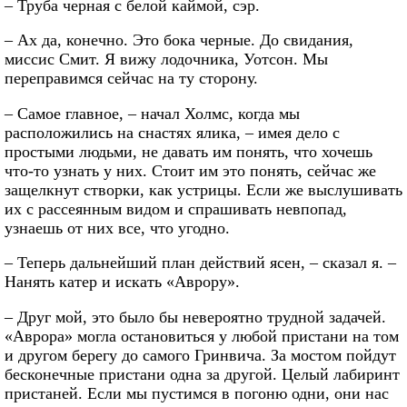
– Труба черная с белой каймой, сэр.
– Ах да, конечно. Это бока черные. До свидания,
миссис Смит. Я вижу лодочника, Уотсон. Мы
переправимся сейчас на ту сторону.
– Самое главное, – начал Холмс, когда мы
расположились на снастях ялика, – имея дело с
простыми людьми, не давать им понять, что хочешь
что-то узнать у них. Стоит им это понять, сейчас же
защелкнут створки, как устрицы. Если же выслушивать
их с рассеянным видом и спрашивать невпопад,
узнаешь от них все, что угодно.
– Теперь дальнейший план действий ясен, – сказал я. –
Нанять катер и искать «Аврору».
– Друг мой, это было бы невероятно трудной задачей.
«Аврора» могла остановиться у любой пристани на том
и другом берегу до самого Гринвича. За мостом пойдут
бесконечные пристани одна за другой. Целый лабиринт
пристаней. Если мы пустимся в погоню одни, они нас