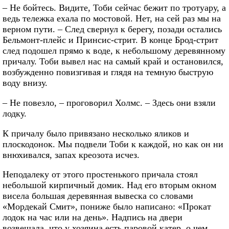
– Не бойтесь. Видите, Тоби сейчас бежит по тротуару, а
ведь тележка ехала по мостовой. Нет, на сей раз мы на
верном пути. – След свернул к берегу, позади остались
Бельмонт-плейс и Принсис-стрит. В конце Брод-стрит
след подошел прямо к воде, к небольшому деревянному
причалу. Тоби вывел нас на самый край и остановился,
возбужденно повизгивая и глядя на темную быструю
воду внизу.
– Не повезло, – проговорил Холмс. – Здесь они взяли
лодку.
К причалу было привязано несколько яликов и
плоскодонок. Мы подвели Тоби к каждой, но как он ни
внюхивался, запах креозота исчез.
Неподалеку от этого простенького причала стоял
небольшой кирпичный домик. Над его вторым окном
висела большая деревянная вывеска со словами
«Мордекай Смит», пониже было написано: «Прокат
лодок на час или на день». Надпись на двери
возвещала, что у хозяина есть паровой катер, о чем