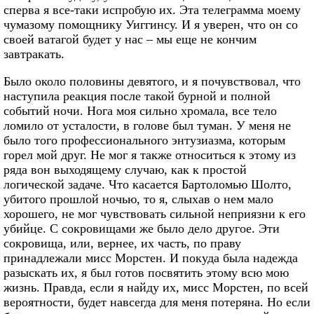
сперва я все-таки испробую их. Эта телеграмма моему
чумазому помощнику Уиггинсу. И я уверен, что он со
своей ватагой будет у нас – мы еще не кончим
завтракать.
Было около половины девятого, и я почувствовал, что
наступила реакция после такой бурной и полной
событий ночи. Нога моя сильно хромала, все тело
ломило от усталости, в голове был туман. У меня не
было того профессионального энтузиазма, которым
горел мой друг. Не мог я также относиться к этому из
ряда вон выходящему случаю, как к простой
логической задаче. Что касается Бартоломью Шолто,
убитого прошлой ночью, то я, слыхав о нем мало
хорошего, не мог чувствовать сильной неприязни к его
убийце. С сокровищами же было дело другое. Эти
сокровища, или, вернее, их часть, по праву
принадлежали мисс Морстен. И покуда была надежда
разыскать их, я был готов посвятить этому всю мою
жизнь. Правда, если я найду их, мисс Морстен, по всей
вероятности, будет навсегда для меня потеряна. Но если