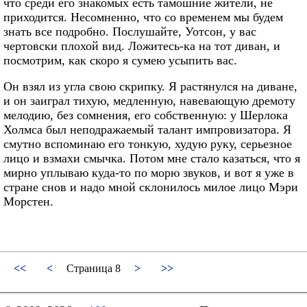
что среди его знакомых есть тамошние жители, не
приходится. Несомненно, что со временем мы будем
знать все подробно. Послушайте, Уотсон, у вас
чертовски плохой вид. Ложитесь-ка на тот диван, и
посмотрим, как скоро я сумею усыпить вас.
Он взял из угла свою скрипку. Я растянулся на диване,
и он заиграл тихую, медленную, навевающую дремоту
мелодию, без сомнения, его собственную: у Шерлока
Холмса был неподражаемый талант импровизатора. Я
смутно вспоминаю его тонкую, худую руку, серьезное
лицо и взмахи смычка. Потом мне стало казаться, что я
мирно уплываю куда-то по морю звуков, и вот я уже в
стране снов и надо мной склонилось милое лицо Мэри
Морстен.
<<
<
Страница 8
>
>>