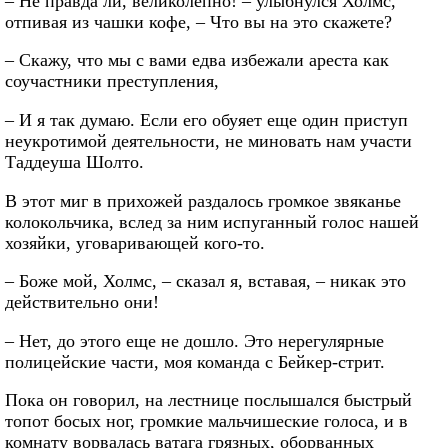
– Не правда ли, великолепно! – улыбнулся Холмс,
отпивая из чашки кофе, – Что вы на это скажете?
– Скажу, что мы с вами едва избежали ареста как
соучастники преступления,
– И я так думаю. Если его обуяет еще один приступ
неукротимой деятельности, не миновать нам участи
Таддеуша Шолто.
В этот миг в прихожей раздалось громкое звяканье
колокольчика, вслед за ним испуганный голос нашей
хозяйки, уговаривающей кого-то.
– Боже мой, Холмс, – сказал я, вставая, – никак это
действительно они!
– Нет, до этого еще не дошло. Это нерегулярные
полицейские части, моя команда с Бейкер-стрит.
Пока он говорил, на лестнице послышался быстрый
топот босых ног, громкие мальчишеские голоса, и в
комнату ворвалась ватага грязных, оборванных