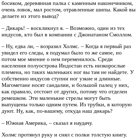
босиком, деревянная палка с каменным наконечником,
очень ловок, мал ростом, отравленные шипы. Какой вы
делаете из этого вывод?
– Дикарь! – воскликнул я. – Возможно, один из тех
индусов, кто был в компании с Джонатаном Смоллом.
– Ну, едва ли, – возразил Холмс. – Когда я первый раз
увидел его следы, я подумал было то же самое, но
потом мое мнение о нем переменилось. Среди
населения полуострова Индостан есть низкорослые
племена, но таких маленьких ног вы там не найдете. У
собственно индусов ступни ног узкие и длинные.
Магометане носят сандалии, и большой палец у них,
как правило, отстоит от других, потому что отделен
ремешком. Эти маленькие стрелы могут быть
выпущены только одним путем. Из трубки, в которую
дуют. Ну, как, по-вашему, откуда наш дикарь?
– Южная Америка, – сказал я наудачу.
Холмс протянул руку и снял с полки толстую книгу.