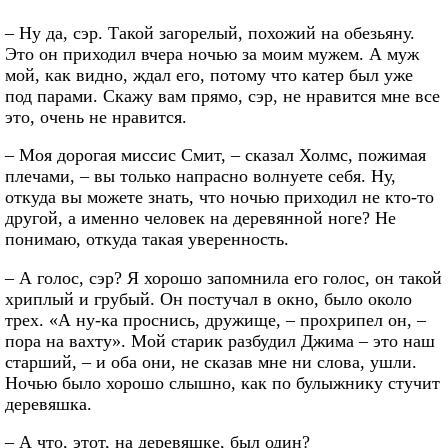
– Ну да, сэр. Такой загорелый, похожий на обезьяну.
Это он приходил вчера ночью за моим мужем. А муж
мой, как видно, ждал его, потому что катер был уже
под парами. Скажу вам прямо, сэр, не нравится мне все
это, очень не нравится.
– Моя дорогая миссис Смит, – сказал Холмс, пожимая
плечами, – вы только напрасно волнуете себя. Ну,
откуда вы можете знать, что ночью приходил не кто-то
другой, а именно человек на деревянной ноге? Не
понимаю, откуда такая уверенность.
– А голос, сэр? Я хорошо запомнила его голос, он такой
хриплый и грубый. Он постучал в окно, было около
трех. «А ну-ка проснись, дружище, – прохрипел он, –
пора на вахту». Мой старик разбудил Джима – это наш
старший, – и оба они, не сказав мне ни слова, ушли.
Ночью было хорошо слышно, как по булыжнику стучит
деревяшка.
– А что, этот, на деревяшке, был один?