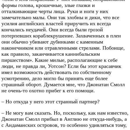
формы голова, крошечные, злые глазки и
отталкивающие черты лица. Руки и ноги у них
замечательно малы. Они так злобны и дики, что все
усилия английских властей приручить их всегда
кончались неудачей. Они всегда были грозой
потерпевших кораблекрушение. Захваченных в плен
они обычно убивают дубинками с каменным
наконечником или отравленными стрелами. Побоище,
как правило, заканчивается каннибальским
пиршеством». Какие милые, располагающие к себе
люди, не правда ли, Уотсон? Если бы этот красавчик
имел возможность действовать по собственному
усмотрению, дело могло бы принять еще более
страшный оборот. Думается мне, что Джонатан Смолл
не очень-то охотно прибег к его помощи.
– Но откуда у него этот странный партнер?
– Не могу вам сказать. Но, поскольку, как нам известно,
Джонатан Смолл прибыл в Англию не откуда-нибудь, а
с Андаманских островов, то особенно удивляться тому,