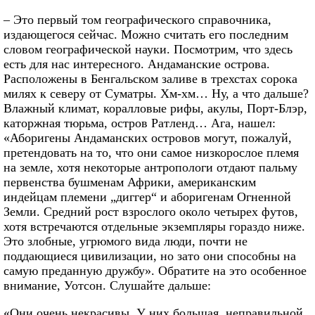
– Это первый том географического справочника,
издающегося сейчас. Можно считать его последним
словом географической науки. Посмотрим, что здесь
есть для нас интересного. Андаманские острова.
Расположены в Бенгальском заливе в трехстах сорока
милях к северу от Суматры. Хм-хм… Ну, а что дальше?
Влажный климат, коралловые рифы, акулы, Порт-Блэр,
каторжная тюрьма, остров Ратленд… Ага, нашел:
«Аборигены Андаманских островов могут, пожалуй,
претендовать на то, что они самое низкорослое племя
на земле, хотя некоторые антропологи отдают пальму
первенства бушменам Африки, американским
индейцам племени „диггер“ и аборигенам Огненной
Земли. Средний рост взрослого около четырех футов,
хотя встречаются отдельные экземпляры гораздо ниже.
Это злобные, угрюмого вида люди, почти не
поддающиеся цивилизации, но зато они способны на
самую преданную дружбу». Обратите на это особенное
внимание, Уотсон. Слушайте дальше:
«Они очень некрасивы. У них большая, неправильной