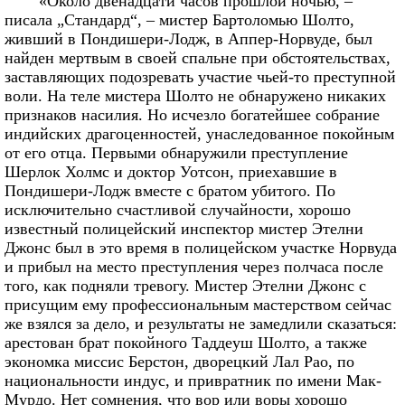
«Около двенадцати часов прошлой ночью, –
писала „Стандард“, – мистер Бартоломью Шолто,
живший в Пондишери-Лодж, в Аппер-Норвуде, был
найден мертвым в своей спальне при обстоятельствах,
заставляющих подозревать участие чьей-то преступной
воли. На теле мистера Шолто не обнаружено никаких
признаков насилия. Но исчезло богатейшее собрание
индийских драгоценностей, унаследованное покойным
от его отца. Первыми обнаружили преступление
Шерлок Холмс и доктор Уотсон, приехавшие в
Пондишери-Лодж вместе с братом убитого. По
исключительно счастливой случайности, хорошо
известный полицейский инспектор мистер Этелни
Джонс был в это время в полицейском участке Норвуда
и прибыл на место преступления через полчаса после
того, как подняли тревогу. Мистер Этелни Джонс с
присущим ему профессиональным мастерством сейчас
же взялся за дело, и результаты не замедлили сказаться:
арестован брат покойного Таддеуш Шолто, а также
экономка миссис Берстон, дворецкий Лал Рао, по
национальности индус, и привратник по имени Мак-
Мурдо. Нет сомнения, что вор или воры хорошо