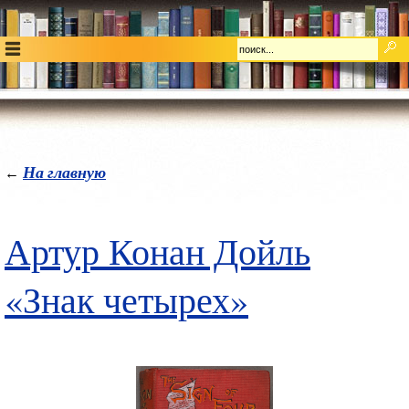
На главную
←
Артур Конан Дойль
«Знак четырех»