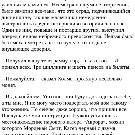
уличных мальчишек. Несмотря на шумное вторжение,
было заметно все-таки, что это отряд, подчиняющийся
дисциплине, так как мальчишки немедленно
выстроились в ряд и нетерпеливо воззрились на нас.
Один из них, повыше и постарше других, выступил
вперед с видом небрежного превосходства. Нельзя было
без смеха смотреть на это чучело, отнюдь не
внушающее доверия.
– Получил вашу телеграмму, сэр, – сказал он. – И
привел всех. Три шиллинга и шесть пенсов на билеты.
– Пожалуйста, – сказал Холмс, протянув несколько
монет.
– В дальнейшем, Уиггинс, они будут докладывать тебе,
а ты мне. Я не могу часто подвергать мой дом такому
вторжению. Но сейчас даже хорошо, что пришли все.
Послушаете мои инструкции. Нужно установить
местонахождение парового катера «Аврора», хозяин
которого Мордекай Смит. Катер черный с двумя
красными полосами. Труба тоже черная с белой