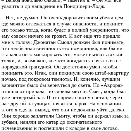
– Вывод довольно слабый, – заметил я. – Он мог все
уладить и до нападения на Пондишери-Лодж.
– Нет, не думаю. Он очень дорожит своим убежищем,
где можно отлежаться в случае опасности, и покинет
его только тогда, когда будет в полной уверенности, что
ему совсем ничего не грозит. И вот еще что пришло
мне в голову: Джонатан Смолл должен был понимать,
что необычная внешность его помощника, как бы ни
старался он замаскировать его, может вызвать всякие
толки, и, возможно, кое-кто догадается связать его с
норвудской трагедией. Он достаточно умен, чтобы
понимать это. Итак, они покинули свою штаб-квартиру
ночью, под покровом темноты. И, конечно, лучшим
вариантом было бы вернуться до света. Но «Аврора»
отошла от причала, по словам миссис Смит, когда был
уже четвертый час. В это время совсем светло, через
час-другой на улицах появится народ. На основании
этого я сделал вывод, что они не должны уйти далеко.
Они хорошо заплатили Смиту, чтобы он держал язык за
зубами, наняли его катер до окончательного
исчезновения и поспешили с кладом в свое логово.