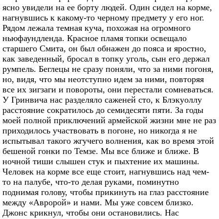
ясно увидели на ее борту людей. Один сидел на корме,
нагнувшись к какому-то черному предмету у его ног.
Рядом лежала темная куча, похожая на огромного
ньюфаундленда. Красное пламя топки освещало
старшего Смита, он был обнажен до пояса и яростно,
как заведенный, бросал в топку уголь, сын его держал
румпель. Беглецы не сразу поняли, что за ними погоня,
но, видя, что мы неотступно идем за ними, повторяя
все их зигзаги и повороты, они перестали сомневаться.
У Гринвича нас разделяло саженей сто, к Блэкуоллу
расстояние сократилось до семидесяти пяти. За годы
моей полной приключений армейской жизни мне не раз
приходилось участвовать в погоне, но никогда я не
испытывал такого жгучего волнения, как во время этой
бешеной гонки по Темзе. Мы все ближе и ближе. В
ночной тиши слышен стук и пыхтение их машины.
Человек на корме все еще стоит, нагнувшись над чем-
то на палубе, что-то делая руками, поминутно
поднимая голову, чтобы прикинуть на глаз расстояние
между «Авророй» и нами. Мы уже совсем близко.
Джонс крикнул, чтобы они остановились. Нас