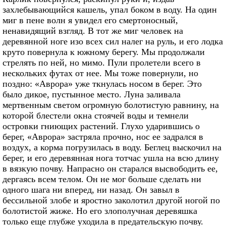
захлебывающийся кашель, упал боком в воду. На один
миг в пене волн я увидел его смертоносный,
ненавидящий взгляд. В тот же миг человек на
деревянной ноге изо всех сил налег на руль, и его лодка
круто повернула к южному берегу. Мы продолжали
стрелять по ней, но мимо. Пули пролетели всего в
нескольких футах от нее. Мы тоже повернули, но
поздно: «Аврора» уже ткнулась носом в берег. Это
было дикое, пустынное место. Луна заливала
мертвенным светом огромную болотистую равнину, на
которой блестели окна стоячей воды и темнели
островки гниющих растений. Глухо ударившись о
берег, «Аврора» застряла прочно, нос ее задрался в
воздух, а корма погрузилась в воду. Беглец выскочил на
берег, и его деревянная нога тотчас ушла на всю длину
в вязкую почву. Напрасно он старался высвободить ее,
дергаясь всем телом. Он не мог больше сделать ни
одного шага ни вперед, ни назад. Он завыл в
бессильной злобе и яростно заколотил другой ногой по
болотистой жиже. Но его злополучная деревяшка
только еще глубже уходила в предательскую почву.