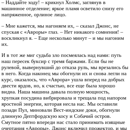
– Наддайте ходу! – крикнул Холмс, заглянув в
машинное отделение; яркое пламя осветило снизу его
напряженное, орлиное лицо.
– Мне кажется, мы нагоняем их, – сказал Джонс, не
спуская с «Авроры» глаз. – Нет никакого сомнения! –
воскликнул я. – Еще несколько минут – и мы нагоним
их.
И в тот же миг судьба зло посмеялась над нами: путь
наш пересек буксир с тремя баржами. Если бы не
рулевой, вывернувший до отказа руль, мы врезались бы
в него. Когда наконец мы обогнули их и снова легли на
курс, оказалось, что «Аврора» ушла вперед на добрых
двести ярдов, но, к счастью, все еще была хорошо
видна. Наша машина давала полную мощность,
хрупкая посудина вибрировала и трещала под напором
яростной энергии, которая несла нас. Мы оставили
позади Пул, миновали Вест-индские доки, обогнули
длинную Дептфордскую косу и Собачий остров.
Смутное пятно впереди нас стало принимать изящные
очертания «Авроры». Джонс включил прожектор, и мы