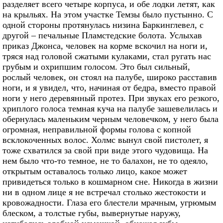
разделяет всего четыре корпуса, и обе лодки летят, как
на крыльях. На этом участке Темзы было пустынно. С
одной стороны протянулась низина Баркинглевел, с
другой – печальные Пламстедские болота. Услыхав
приказ Джонса, человек на корме вскочил на ноги и,
тряся над головой сжатыми кулаками, стал ругать нас
грубым и охрипшим голосом. Это был сильный,
рослый человек, он стоял на палубе, широко расставив
ноги, и я увидел, что, начиная от бедра, вместо правой
ноги у него деревянный протез. При звуках его резкого,
хриплого голоса темная куча на палубе зашевелилась и
обернулась маленьким черным человечком, у него была
огромная, неправильной формы голова с копной
всклокоченных волос. Холмс вынул свой пистолет, я
тоже схватился за свой при виде этого чудовища. На
нем было что-то темное, не то балахон, не то одеяло,
открытым оставалось только лицо, какое может
привидеться только в кошмарном сне. Никогда в жизни
ни в одном лице я не встречал столько жестокости и
кровожадности. Глаза его блестели мрачным, угрюмым
блеском, а толстые губы, вывернутые наружу,