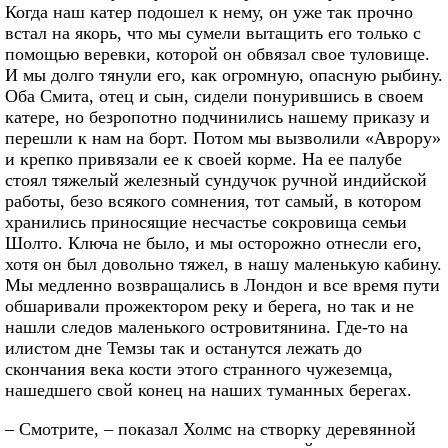
Когда наш катер подошел к нему, он уже так прочно
встал на якорь, что мы сумели вытащить его только с
помощью веревки, которой он обвязал свое туловище.
И мы долго тянули его, как огромную, опасную рыбину.
Оба Смита, отец и сын, сидели понурившись в своем
катере, но безропотно подчинились нашему приказу и
перешли к нам на борт. Потом мы вызволили «Аврору»
и крепко привязали ее к своей корме. На ее палубе
стоял тяжелый железный сундучок ручной индийской
работы, безо всякого сомнения, тот самый, в котором
хранились приносящие несчастье сокровища семьи
Шолто. Ключа не было, и мы осторожно отнесли его,
хотя он был довольно тяжел, в нашу маленькую кабину.
Мы медленно возвращались в Лондон и все время пути
обшаривали прожектором реку и берега, но так и не
нашли следов маленького островитянина. Где-то на
илистом дне Темзы так и останутся лежать до
скончания века кости этого странного чужеземца,
нашедшего свой конец на наших туманных берегах.
– Смотрите, – показал Холмс на створку деревянной