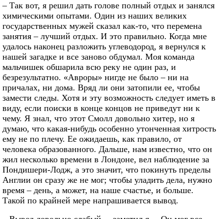
– Так вот, я решил дать голове полный отдых и занялся
химическими опытами. Один из наших великих
государственных мужей сказал как-то, что перемена
занятия – лучший отдых. И это правильно. Когда мне
удалось наконец разложить углеводород, я вернулся к
нашей загадке и все заново обдумал. Моя команда
мальчишек обшарила всю реку не один раз, и
безрезультатно. «Авроры» нигде не было – ни на
причалах, ни дома. Вряд ли они затопили ее, чтобы
замести следы. Хотя и эту возможность следует иметь в
виду, если поиски в конце концов не приведут ни к
чему. Я знал, что этот Смолл довольно хитер, но я
думаю, что какая-нибудь особенно утонченная хитрость
ему не по плечу. Ее ожидаешь, как правило, от
человека образованного. Дальше, нам известно, что он
жил несколько времени в Лондоне, вел наблюдение за
Пондишери-Лодж, а это значит, что покинуть пределы
Англии он сразу же не мог; чтобы уладить дела, нужно
время – день, а может, на наше счастье, и больше.
Такой по крайней мере напрашивается вывод.