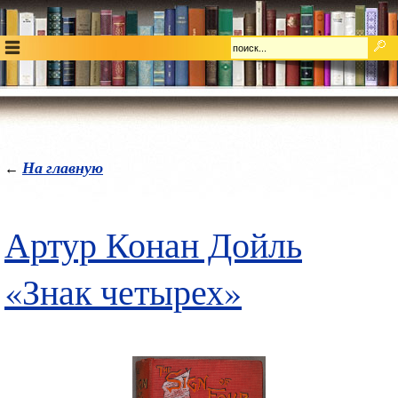
На главную
←
Артур Конан Дойль
«Знак четырех»