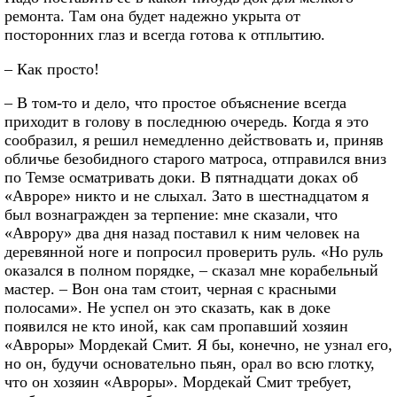
ремонта. Там она будет надежно укрыта от
посторонних глаз и всегда готова к отплытию.
– Как просто!
– В том-то и дело, что простое объяснение всегда
приходит в голову в последнюю очередь. Когда я это
сообразил, я решил немедленно действовать и, приняв
обличье безобидного старого матроса, отправился вниз
по Темзе осматривать доки. В пятнадцати доках об
«Авроре» никто и не слыхал. Зато в шестнадцатом я
был вознагражден за терпение: мне сказали, что
«Аврору» два дня назад поставил к ним человек на
деревянной ноге и попросил проверить руль. «Но руль
оказался в полном порядке, – сказал мне корабельный
мастер. – Вон она там стоит, черная с красными
полосами». Не успел он это сказать, как в доке
появился не кто иной, как сам пропавший хозяин
«Авроры» Мордекай Смит. Я бы, конечно, не узнал его,
но он, будучи основательно пьян, орал во всю глотку,
что он хозяин «Авроры». Мордекай Смит требует,