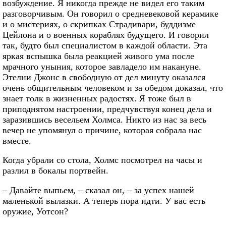
возбуждение. Я никогда прежде не видел его таким
разговорчивым. Он говорил о средневековой керамике
и о мистериях, о скрипках Страдивари, буддизме
Цейлона и о военных кораблях будущего. И говорил
так, будто был специалистом в каждой области. Эта
яркая вспышка была реакцией живого ума после
мрачного уныния, которое завладело им накануне.
Этелни Джонс в свободную от дел минуту оказался
очень общительным человеком и за обедом доказал, что
знает толк в жизненных радостях. Я тоже был в
приподнятом настроении, предчувствуя конец дела и
заразившись весельем Холмса. Никто из нас за весь
вечер не упомянул о причине, которая собрала нас
вместе.
Когда убрали со стола, Холмс посмотрел на часы и
разлил в бокалы портвейн.
– Давайте выпьем, – сказал он, – за успех нашей
маленькой вылазки. А теперь пора идти. У вас есть
оружие, Уотсон?