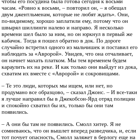
чтобы его посудина была готова сегодня к восьми
часам. «Ровно к восьми, – повторил он, – я обещал
двум джентльменам, которые не любят ждать». Они,
по-видимому, хорошо заплатили ему, потому что он
швырял шиллинги налево и направо. Я несколько
времени шел было за ним, но он юркнул в первый же
кабачок. Тогда я пошел обратно в док. По дороге
случайно встретил одного из мальчишек и поставил его
наблюдать за «Авророй». Увидев, что она отчаливает,
он начнет махать платком. Мы тем временем будем
караулить их на реке. И как только они выйдут из дока,
схватим их вместе с «Авророй» и сокровищами.
– Те это люди, которых мы ищем, или нет, но
продумано все образцово, – сказал Джонс. – И все-таки
я лучше направил бы в Джекобсон-Ярд отряд полиции
и спокойно схватил бы их, только бы они там
появились.
– А они бы там не появились. Смолл хитер. Я не
сомневаюсь, что он вышлет вперед разведчика, и, если
тот почует опасность, Смолл заляжет в берлогу еще на