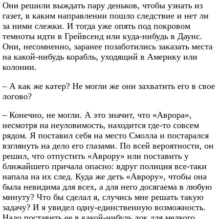
Они решили выждать пару деньков, чтобы узнать из
газет, в каким направлении пошло следствие и нет ли
за ними слежки. И тогда уже опять под покровом
темноты идти в Грейвсенд или куда-нибудь в Даунс.
Они, несомненно, заранее позаботились заказать места
на какой-нибудь корабль, уходящий в Америку или
колонии.
– А как же катер? Не могли же они захватить его в свое
логово?
– Конечно, не могли. А это значит, что «Аврора»,
несмотря на неуловимость, находится где-то совсем
рядом. Я поставил себя на место Смолла и постарался
взглянуть на дело его глазами. По всей вероятности, он
решил, что отпустить «Аврору» или поставить у
ближайшего причала опасно: вдруг полиция все-таки
напала на их след. Куда же деть «Аврору», чтобы она
была невидима для всех, а для него досягаема в любую
минуту? Что бы сделал я, случись мне решать такую
задачу? И я увидел одну-единственную возможность.
Надо поставить ее в какой-нибудь док для мелкого