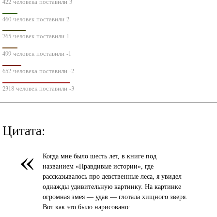
422 человека поставили 3
460 человек поставили 2
765 человек поставили 1
499 человек поставили -1
652 человека поставили -2
2318 человек поставили -3
Цитата:
«
Когда мне было шесть лет, в книге под
названием «Правдивые истории», где
рассказывалось про девственные леса, я увидел
однажды удивительную картинку. На картинке
огромная змея — удав — глотала хищного зверя.
Вот как это было нарисовано: