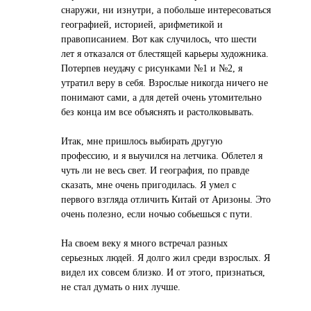
снаружи, ни изнутри, а побольше интересоваться
географией, историей, арифметикой и
правописанием. Вот как случилось, что шести
лет я отказался от блестящей карьеры художника.
Потерпев неудачу с рисунками №1 и №2, я
утратил веру в себя. Взрослые никогда ничего не
понимают сами, а для детей очень утомительно
без конца им все объяснять и растолковывать.
Итак, мне пришлось выбирать другую
профессию, и я выучился на летчика. Облетел я
чуть ли не весь свет. И география, по правде
сказать, мне очень пригодилась. Я умел с
первого взгляда отличить Китай от Аризоны. Это
очень полезно, если ночью собьешься с пути.
На своем веку я много встречал разных
серьезных людей. Я долго жил среди взрослых. Я
видел их совсем близко. И от этого, признаться,
не стал думать о них лучше.