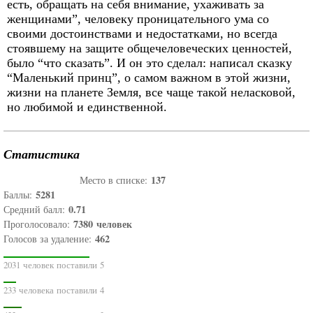
есть, обращать на себя внимание, ухаживать за
женщинами”, человеку проницательного ума со
своими достоинствами и недостатками, но всегда
стоявшему на защите общечеловеческих ценностей,
было “что сказать”. И он это сделал: написал сказку
“Маленький принц”, о самом важном в этой жизни,
жизни на планете Земля, все чаще такой неласковой,
но любимой и единственной.
Статистика
137
Место в списке:
5281
Баллы:
0.71
Средний балл:
7380
человек
Проголосовало:
462
Голосов за удаление:
2031 человек поставили 5
233 человека поставили 4