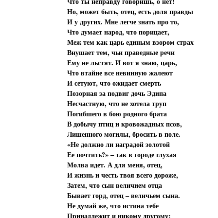
Что ты неправду говоришь, о нет!
Но, может быть, отец, есть доля правды
И у других. Мне легче знать про то,
Что думает народ, что порицает,
Меж тем как царь единым взором страх
Внушает тем, чьи праведные речи
Ему не льстят. И вот я знаю, царь,
Что втайне все невинную жалеют
И сетуют, что ожидает смерть
Позорная за подвиг дочь Эдипа
Несчастную, что не хотела труп
Погибшего в бою родного брата
В добычу птиц и кровожадных псов,
Лишенного могилы, бросить в поле.
«Не должно ли наградой золотой
Ее почтить?» – так в городе глухая
Молва идет. А для меня, отец,
И жизнь и честь твоя всего дороже,
Затем, что сын величием отца
Бывает горд, отец – величьем сына.
Не думай же, что истина тебе
Принадлежит и никому другому: