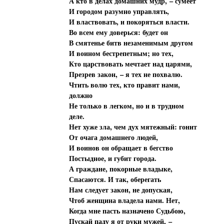
А кто в делах домашних мудр, – сумеет
И городом разумно управлять,
И властвовать, и покоряться власти.
Во всем ему доверься: будет он
В смятенье битв незаменимым другом
И воином бестрепетным; но тех,
Кто царствовать мечтает над царями,
Презрев закон, – я тех не похвалю.
Чтить волю тех, кто правит нами,
должно
Не только в легком, но и в трудном
деле.
Нет хуже зла, чем дух мятежный: гонит
От очага домашнего людей,
И воинов он обращает в бегство
Постыдное, и губит города.
А граждане, покорные владыке,
Спасаются. И так, оберегать
Нам следует закон, не допуская,
Чтоб женщина владела нами. Нет,
Когда мне пасть назначено Судьбою,
Пускай паду я от руки мужей, –