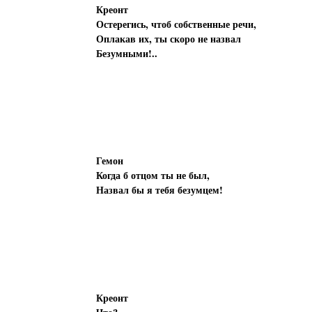
Креонт
Остерегись, чтоб собственные речи,
Оплакав их, ты скоро не назвал
Безумными!..
Гемон
Когда б отцом ты не был,
Назвал бы я тебя безумцем!
Креонт