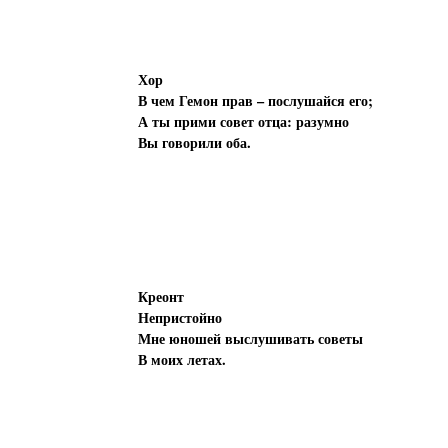
Хор
В чем Гемон прав – послушайся его;
А ты прими совет отца: разумно
Вы говорили оба.
Креонт
Непристойно
Мне юношей выслушивать советы
В моих летах.