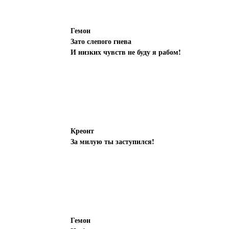
Гемон
Зато слепого гнева
И низких чувств не буду я рабом!
Креонт
За милую ты заступился!
Гемон