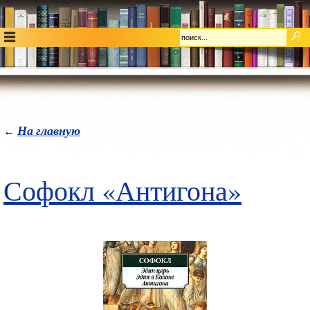
На главную
←
Софокл «Антигона»