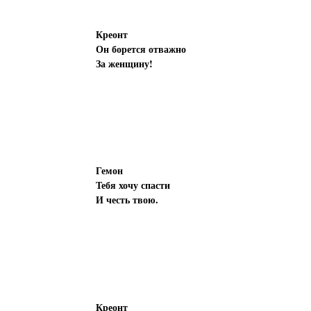
Креонт
Он борется отважно
За женщину!
Гемон
Тебя хочу спасти
И честь твою.
Креонт