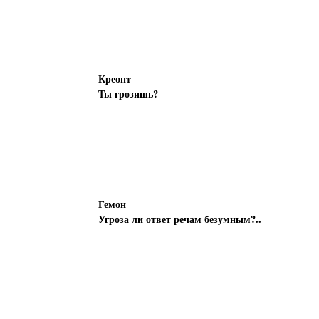
Креонт
Ты грозишь?
Гемон
Угроза ли ответ речам безумным?..