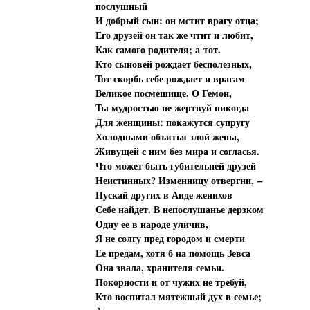
послушный
И добрый сын: он мстит врагу отца;
Его друзей он так же чтит и любит,
Как самого родителя; а тот.
Кто сыновей рождает бесполезных,
Тот скорбь себе рождает и врагам
Великое посмешище. О Гемон,
Ты мудростью не жертвуй никогда
Для женщины: покажутся супругу
Холодными объятья злой жены,
Живущей с ним без мира и согласья.
Что может быть губительней друзей
Неистинных? Изменницу отвергни, –
Пускай других в Аиде женихов
Себе найдет. В непослушанье дерзком
Одну ее в народе уличив,
Я не солгу пред городом и смерти
Ее предам, хотя б на помощь Зевса
Она звала, хранителя семьи.
Покорности и от чужих не требуй,
Кто воспитал мятежный дух в семье;