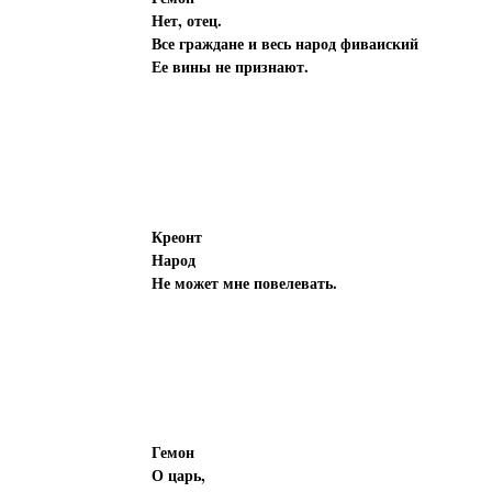
Нет, отец.
Все граждане и весь народ фиваиский
Ее вины не признают.
Креонт
Народ
Не может мне повелевать.
Гемон
О царь,