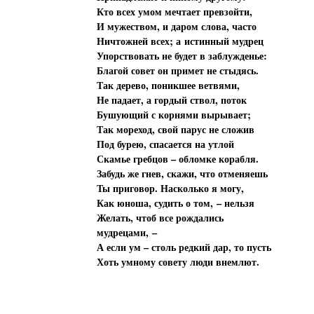
Кто всех умом мечтает превзойти,
И мужеством, и даром слова, часто
Ничтожней всех; а истинный мудрец
Упорствовать не будет в заблужденье:
Благой совет он примет не стыдясь.
Так дерево, поникшее ветвями,
Не падает, а гордый ствол, поток
Бушующий с корнями вырывает;
Так мореход, свой парус не сложив
Под бурею, спасается на утлой
Скамье гребцов – обломке корабля.
Забудь же гнев, скажи, что отменяешь
Ты приговор. Насколько я могу,
Как юноша, судить о том, – нельзя
Желать, чтоб все рождались
мудрецами, –
А если ум – столь редкий дар, то пусть
Хоть умному совету люди внемлют.