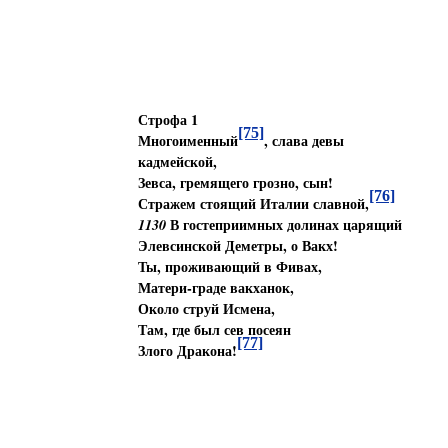
Строфа 1
[75]
Многоименный
, слава девы
кадмейской,
Зевса, гремящего грозно, сын!
[76]
Стражем стоящий Италии славной,
1130
В гостеприимных долинах царящий
Элевсинской Деметры, о Вакх!
Ты, проживающий в Фивах,
Матери‑граде вакханок,
Около струй Исмена,
Там, где был сев посеян
[77]
Злого Дракона!