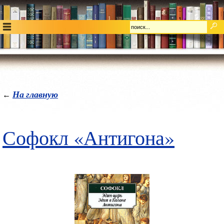
На главную
←
Софокл «Антигона»