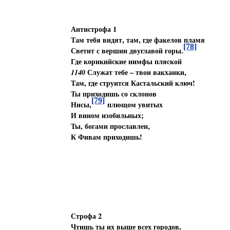
Антистрофа 1
Там тебя видят, там, где факелов пламя
[78]
Светит с вершин двуглавой горы.
Где корикийские нимфы пляской
1140
Служат тебе – твои вакханки,
Там, где струится Кастальский ключ!
Ты приходишь со склонов
[79]
Нисы,
плющом увитых
И вином изобильных;
Ты, богами прославлен,
К Фивам приходишь!
Строфа 2
Чтишь ты их выше всех городов,