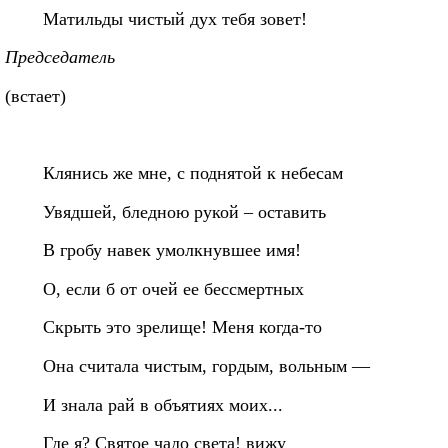
Матильды чистый дух тебя зовет!
Председатель
(встает)
Клянись же мне, с поднятой к небесам
Увядшей, бледною рукой – оставить
В гробу навек умолкнувшее имя!
О, если б от очей ее бессмертных
Скрыть это зрелище! Меня когда-то
Она считала чистым, гордым, вольным —
И знала рай в объятиях моих...
Где я? Святое чадо света! вижу