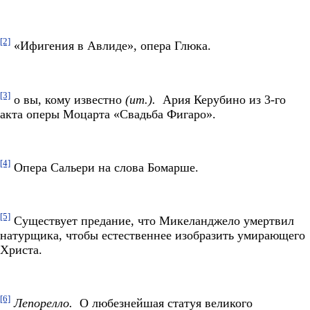
[2]
«Ифигения в Авлиде», опера Глюка.
[3]
о вы, кому известно
(ит.).
Ария Керубино из 3-го
акта оперы Моцарта «Свадьба Фигаро».
[4]
Опера Сальери на слова Бомарше.
[5]
Существует предание, что Микеланджело умертвил
натурщика, чтобы естественнее изобразить умирающего
Христа.
[6]
Лепорелло.
О любезнейшая статуя великого