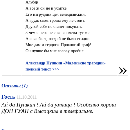
Альбер
‎А все ж он не в убытке;
Его нагрудник цел венецианский,
А грудь своя: гроша ему не стоит;
Другой себе не станет покупать.
Зачем с него не снял я шлема тут же!
А снял бы я, когда б не было стыдно
Мне дам и герцога. Проклятый граф!
Он лучше бы мне голову пробил.
»
Александр Пушкин «Маленькие трагедии»
полный текст >>>
Отзывы (1)
Гость
11.10.2011
Ай да Пушкин ! Ай да умница ! Особенно хорош
ДОН ГУАН с Высоцким в телефильме.