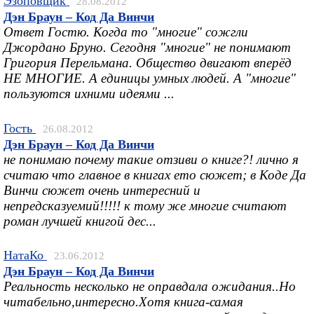
Эзоповщик
28.08.2012
Дэн Браун – Код Да Винчи
Ответ Гостю. Когда то "многие" сожгли
Джордано Бруно. Сегодня "многие" не понимают
Григория Перельмана. Общество двигают вперёд
НЕ МНОГИЕ. А единицы умных людей. А "многие"
пользуются ихними идеями ...
Гость
26.08.2012
Дэн Браун – Код Да Винчи
не понимаю почему такие отзиви о книге?! лично я
считаю что главное в книгах ето сюжет; в Коде Да
Винчи сюжет очень интересний и
непредсказуемий!!!!! к тому же многие считают
роман лучшей книгой дес...
НатаКо
23.06.2012
Дэн Браун – Код Да Винчи
Реальность несколько не оправдала ожидания..Но
читабельно,интересно.Хотя книга-самая