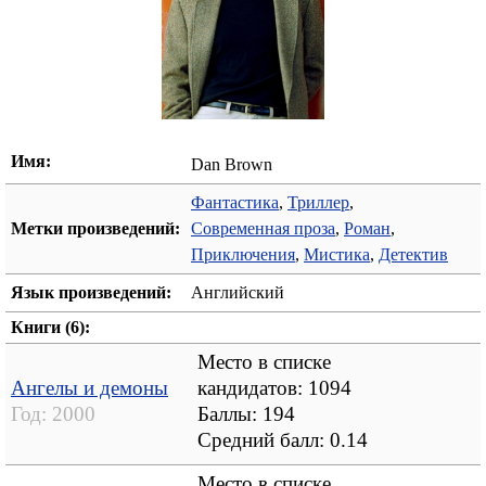
Имя:
Dan Brown
Фантастика
,
Триллер
,
Метки произведений:
Современная проза
,
Роман
,
Приключения
,
Мистика
,
Детектив
Язык произведений:
Английский
Книги (6):
Место в списке
Ангелы и демоны
кандидатов: 1094
Год:
2000
Баллы: 194
Средний балл:
0.14
Место в списке