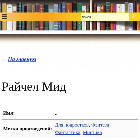
На главную
←
Райчел Мид
Имя:
-
Для подростков
,
Фэнтези
,
Метки произведений:
Фантастика
,
Мистика