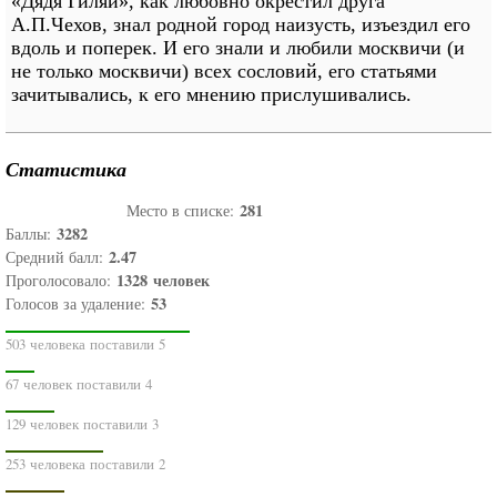
«Дядя Гиляй», как любовно окрестил друга
А.П.Чехов, знал родной город наизусть, изъездил его
вдоль и поперек. И его знали и любили москвичи (и
не только москвичи) всех сословий, его статьями
зачитывались, к его мнению прислушивались.
Статистика
281
Место в списке:
3282
Баллы:
2.47
Средний балл:
1328
человек
Проголосовало:
53
Голосов за удаление:
503 человека поставили 5
67 человек поставили 4
129 человек поставили 3
253 человека поставили 2