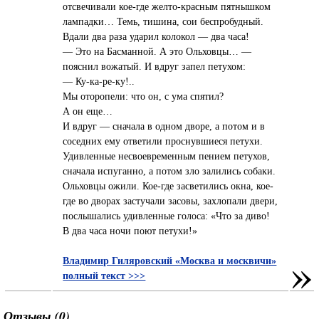
отсвечивали кое-где желто-красным пятнышком
лампадки… Темь, тишина, сои беспробудный.
Вдали два раза ударил колокол — два часа!
— Это на Басманной. А это Ольховцы… —
пояснил вожатый. И вдруг запел петухом:
— Ку-ка-ре-ку!..
Мы оторопели: что он, с ума спятил?
А он еще…
И вдруг — сначала в одном дворе, а потом и в
соседних ему ответили проснувшиеся петухи.
Удивленные несвоевременным пением петухов,
сначала испуганно, а потом зло залились собаки.
Ольховцы ожили. Кое-где засветились окна, кое-
где во дворах застучали засовы, захлопали двери,
послышались удивленные голоса: «Что за диво!
В два часа ночи поют петухи!»
»
Владимир Гиляровский «Москва и москвичи»
полный текст >>>
Отзывы (0)