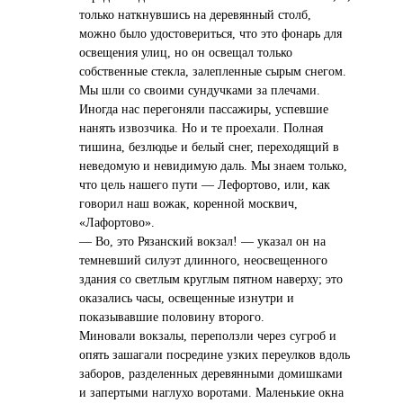
только наткнувшись на деревянный столб,
можно было удостовериться, что это фонарь для
освещения улиц, но он освещал только
собственные стекла, залепленные сырым снегом.
Мы шли со своими сундучками за плечами.
Иногда нас перегоняли пассажиры, успевшие
нанять извозчика. Но и те проехали. Полная
тишина, безлюдье и белый снег, переходящий в
неведомую и невидимую даль. Мы знаем только,
что цель нашего пути — Лефортово, или, как
говорил наш вожак, коренной москвич,
«Лафортово».
— Во, это Рязанский вокзал! — указал он на
темневший силуэт длинного, неосвещенного
здания со светлым круглым пятном наверху; это
оказались часы, освещенные изнутри и
показывавшие половину второго.
Миновали вокзалы, переползли через сугроб и
опять зашагали посредине узких переулков вдоль
заборов, разделенных деревянными домишками
и запертыми наглухо воротами. Маленькие окна