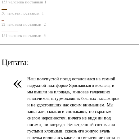
153 человека поставили 1
50 человек поставили -1
22 человека поставили -2
151 человек поставили -3
Цитата:
«
Наш полупустой поезд остановился на темной
наружной платформе Ярославского вокзала, и
мы вышли на площадь, миновав галдевших
извозчиков, штурмовавших богатых пассажиров
и не удостоивших нас своим вниманием. Мы
зашагали, скользя и спотыкаясь, по скрытым
снегом неровностям, ничего не видя ни под
ногами, ни впереди. Безветренный снег валил
густыми хлопьями, сквозь его живую вуаль
изредка виднелись какие-то светлевшие пятна, и,