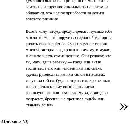
духовного бытия женщины, но их можно и не
заметить, и трусливо откладывать на потом, и
обижаться, что нельзя приобрести за деньги
готового решения.
Велеть кому-нибудь продуцировать нужные тебе
мысли-то же, что поручить сторонней женщине
родить твоего ребенка. Существует категория
мыслей, которые надо рождать самому, в муках,
и они-то и есть самые ценные. Они решают, что
ты, мать, дашь ребенку — грудь или вымя,
воспитаешь его как человек или как самка,
будешь руководить им или силой на вожжах
тянуть за собою, будешь играть им, крошечным,
и нежностью к нему восполнять ласки
равнодушного или немилого мужа, а когда он
»
подрастет, бросишь на произвол судьбы или
станешь ломать.
Отзывы (0)