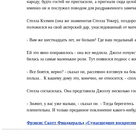
народу, будто гостей не пригласили, а пригнали сюда цело
именно он и послужил поводом для раздраженного замеча
Стелла Кэлмен (она же знаменитая Стелла Уокер), поздоро
положился на свой актерский дар, унаследованный от мат
- Вам же шестнадцать лет, не больше! Где ваш педальный
Ей это явно понравилось - она все медлила. Джоэл почувст
билась за самые маленькие роли. Тут появился поднос с ко
- Все боятся, верно? - сказал он, рассеянно взглянув на б
польза... К вашему дому это, конечно, не относится, - спо
Стелла согласилась. Она представила Джоэлу несколько г
- Значит, у вас уже малыш, - сказал он. - Тогда берегите
пленительна. И только преданное поклонение какого-нибу
Фрэнсис Скотт Фицджеральд «Сумасшедшее воскресень