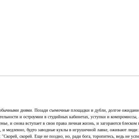
я обычными днями. Позади съемочные площадки и дубли, долгое ожидани
тельности и остроумии в студийных кабинетах, уступки и компромиссы, а
сенье, и снова вступает в свои права личная жизнь, и загораются блеско
, и медленно, будто заводные куклы в игрушечной лавке, оживают люди:
 "Скорей, скорей. Еще не поздно, но, ради бога, торопитесь, ведь не усп