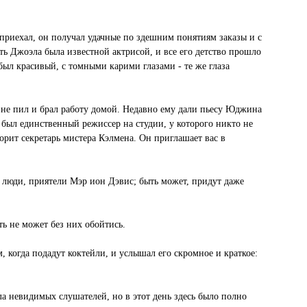
а приехал, он получал удачные по здешним понятиям заказы и с
ть Джоэла была известной актрисой, и все его детство прошло
был красивый, с томными карими глазами - те же глаза
, не пил и брал работу домой. Недавно ему дали пьесу Юджина
 был единственный режиссер на студии, у которого никто не
орит секретарь мистера Кэлмена. Он приглашает вас в
люди, приятели Мэр ион Дэвис; быть может, придут даже
ть не может без них обойтись.
, когда подадут коктейли, и услышал его скромное и краткое:
а невидимых слушателей, но в этот день здесь было полно