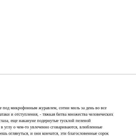
е под микрофонным журавлем, сотни миль за день во все
таки и отступления, - тяжкая битва множества человеческих
м глаза, еще накануне подернутые тусклой пеленой
 в углу о чем-то увлеченно сговариваются, влюбленные
еешь оглянуться, и они кончатся, эти благословенные сорок