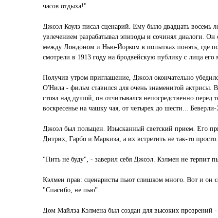
часов отдыха!"
Джоэл Коулз писал сценарий. Ему было двадцать восемь ле
увлечением разрабатывал эпизоды и сочинял диалоги. Он 
между Лондоном и Нью-Йорком в попытках понять, где подл
смотрели в 1913 году на бродвейскую публику с лица его 
Получив утром приглашение, Джоэл окончательно убедился
О'Нила - фильм ставился для очень знаменитой актрисы. В
стоял над душой, он отчитывался непосредственно перед т
воскресенье на чашку чая, от четырех до шести... Беверли-
Джоэл был польщен. Изысканный светский прием. Его пр
Дитрих, Гарбо и Маркиза, а их встретить не так-то просто
"Пить не буду", - заверил себя Джоэл. Кэлмен не терпит 
Кэлмен прав: сценаристы пьют слишком много. Вот и он са
"Спасибо, не пью".
Дом Майлза Кэлмена был создан для высоких прозрений - 