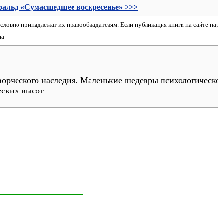
альд «Сумасшедшее воскресенье» >>>
зусловно принадлежат их правообладателям. Если публикация книги на сайте н
па
орческого наследия. Маленькие шедевры психологической
еских высот