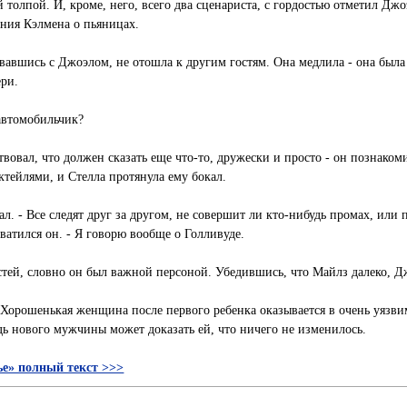
й толпой. И, кроме, него, всего два сценариста, с гордостью отметил Джо
ния Кэлмена о пьяницах.
вавшись с Джоэлом, не отошла к другим гостям. Она медлила - она была 
ери.
 автомобильчик?
вовал, что должен сказать еще что-то, дружески и просто - он познакоми
ктейлями, и Стелла протянула ему бокал.
окал. - Все следят друг за другом, не совершит ли кто-нибудь промах, или
хватился он. - Я говорю вообще о Голливуде.
остей, словно он был важной персоной. Убедившись, что Майлз далеко, Д
сь. Хорошенькая женщина после первого ребенка оказывается в очень уязв
дь нового мужчины может доказать ей, что ничего не изменилось.
е» полный текст >>>