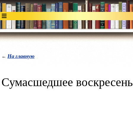
На главную
←
Сумасшедшее воскресень