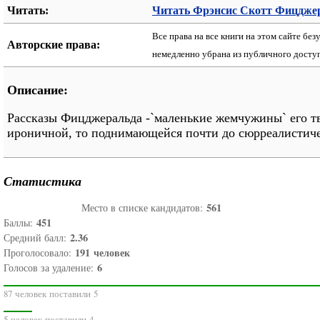
Читать:
Читать Фрэнсис Скотт Фицджер
Все права на все книги на этом сайте бе
Авторские права:
немедленно убрана из публичного досту
Описание:
Рассказы Фицджеральда -`маленькие жемчужины` его тв
ироничной, то поднимающейся почти до сюрреалистич
Статистика
561
Место в списке кандидатов:
451
Баллы:
2.36
Средний балл:
191
человек
Проголосовало:
6
Голосов за удаление:
87 человек поставили 5
5 человек поставили 4