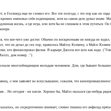
т, и Голливуд еще не сломил его. Все эти полгода, с тех пор как он сюд
скромно именовал себя поденщиком, хотя на самом деле думал иначе. Ма
инная жизнь, а где игра, или хотя бы не слишком в этом путаться. Он 
матери.
, что кое-чего уже достиг. Обычно по воскресеньям он никуда не ходил
се, что он делал до сих пор, нравилось Майлзу Кэлмену, а Майлз Кэлмен
еми, кто финансировал фильм. В карьере Джоэла все шло как надо. ("Гов
Хиллз, дом номер...").
изнали многообещающим молодым человеком. Дом, где бывают большие 
.
пьяниц, о чем заявляет во всеуслышание, сожалея, что кинопромышленнос
м... Но сегодня - ни капли. Хорошо бы, Майлз оказался где-нибудь рядом
казалось, он сосредоточенно внимает, словно тишина его анфилад прятал