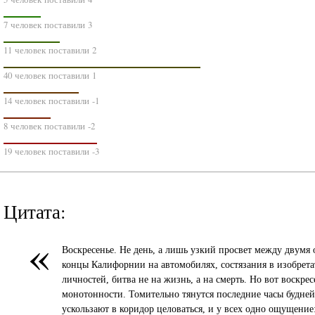
7 человек поставили 3
11 человек поставили 2
40 человек поставили 1
14 человек поставили -1
8 человек поставили -2
19 человек поставили -3
Цитата:
«
Воскресенье. Не день, а лишь узкий просвет между двум
концы Калифорнии на автомобилях, состязания в изобрета
личностей, битва не на жизнь, а на смерть. Но вот воскре
монотонности. Томительно тянутся последние часы будней
ускользают в коридор целоваться, и у всех одно ощущение: