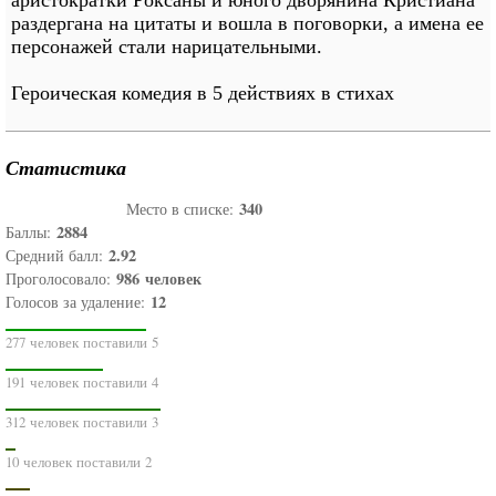
аристократки Роксаны и юного дворянина Кристиана
раздергана на цитаты и вошла в поговорки, а имена ее
персонажей стали нарицательными.
Героическая комедия в 5 действиях в стихах
Статистика
340
Место в списке:
2884
Баллы:
2.92
Средний балл:
986
человек
Проголосовало:
12
Голосов за удаление:
277 человек поставили 5
191 человек поставили 4
312 человек поставили 3
10 человек поставили 2