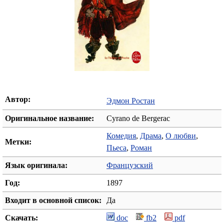
Автор:
Эдмон Ростан
Оригинальное название:
Cyrano de Bergerac
Комедия
,
Драма
,
О любви
,
Метки:
Пьеса
,
Роман
Язык оригинала:
Французский
Год:
1897
Входит в основной список:
Да
Скачать:
doc
fb2
pdf