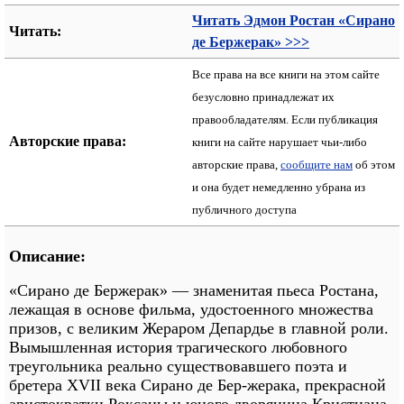
Читать Эдмон Ростан «Сирано
Читать:
де Бержерак» >>>
Все права на все книги на этом сайте
безусловно принадлежат их
правообладателям. Если публикация
Авторские права:
книги на сайте нарушает чьи-либо
авторские права,
сообщите нам
об этом
и она будет немедленно убрана из
публичного доступа
Описание:
«Сирано де Бержерак» — знаменитая пьеса Ростана,
лежащая в основе фильма, удостоенного множества
призов, с великим Жераром Депардье в главной роли.
Вымышленная история трагического любовного
треугольника реально существовавшего поэта и
бретера ХVII века Сирано де Бер-жерака, прекрасной