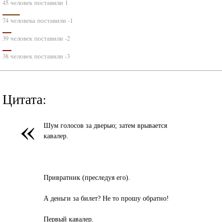
45 человек поставили 1
74 человека поставили -1
39 человек поставили -2
38 человек поставили -3
Цитата:
«
Шум голосов за дверью; затем врывается
кавалер.
Привратник (преследуя его).
А деньги за билет? Не то прошу обратно!
Первый кавалер.