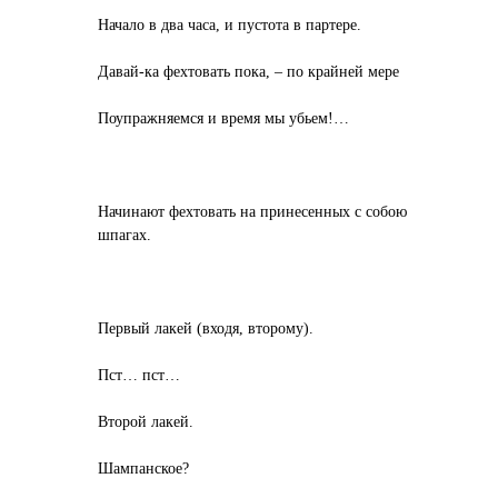
Начало в два часа, и пустота в партере.
Давай-ка фехтовать пока, – по крайней мере
Поупражняемся и время мы убьем!…
Начинают фехтовать на принесенных с собою
шпагах.
Первый лакей (входя, второму).
Пст… пст…
Второй лакей.
Шампанское?