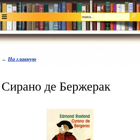
На главную
←
Сирано де Бержерак