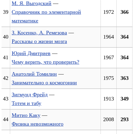
М. Я. Выгодский
—
39
Справочник по элементарной
1972
366
математике
З. Косенко, А. Ремезова
—
40
1964
364
Рассказы о жизни мозга
Юрий Дмитриев
—
41
1967
364
Чему верить, что проверить?
Анатолий Томилин
—
42
1975
363
Занимательно о космогонии
Зигмунд Фрейд
—
43
1913
349
Тотем и табу
Митио Каку
—
44
2008
293
Физика невозможного