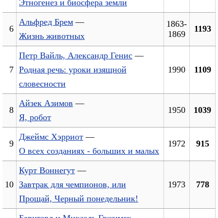
Этногенез и биосфера земли
Альфред Брем
—
1863-
6
1193
1869
Жизнь животных
Петр Вайль, Александр Генис
—
7
Родная речь: уроки изящной
1990
1109
словесности
Айзек Азимов
—
8
1950
1039
Я, робот
Джеймс Хэрриот
—
9
1972
915
О всех созданиях - больших и малых
Курт Воннегут
—
10
Завтрак для чемпионов, или
1973
778
Прощай, Черный понедельник!
Бернгард и Михаэль Гржимек
—