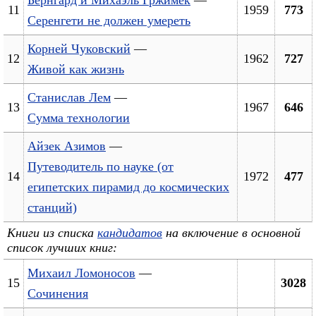
11
1959
773
Серенгети не должен умереть
Корней Чуковский
—
12
1962
727
Живой как жизнь
Станислав Лем
—
13
1967
646
Сумма технологии
Айзек Азимов
—
Путеводитель по науке (от
14
1972
477
египетских пирамид до космических
станций)
Книги из списка
кандидатов
на включение в основной
список лучших книг:
Михаил Ломоносов
—
15
3028
Сочинения