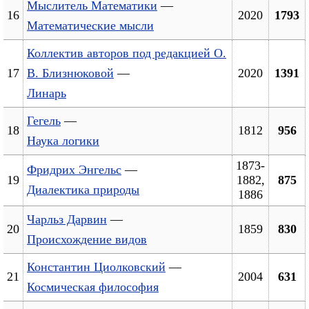
Мыслитель Математики
—
16
2020
1793
Математические мысли
Коллектив авторов под редакцией О.
17
В. Близнюковой
—
2020
1391
Линарь
Гегель
—
18
1812
956
Наука логики
1873-
Фридрих Энгельс
—
19
1882,
875
Диалектика природы
1886
Чарльз Дарвин
—
20
1859
830
Происхождение видов
Константин Циолковский
—
21
2004
631
Космическая философия