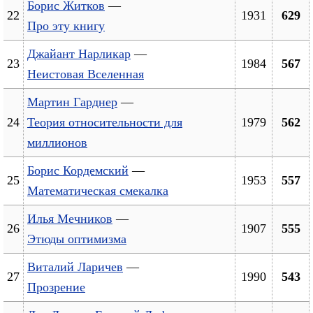
Борис Житков
—
22
1931
629
Про эту книгу
Джайант Нарликар
—
23
1984
567
Неистовая Вселенная
Мартин Гарднер
—
24
Теория относительности для
1979
562
миллионов
Борис Кордемский
—
25
1953
557
Математическая смекалка
Илья Мечников
—
26
1907
555
Этюды оптимизма
Виталий Ларичев
—
27
1990
543
Прозрение