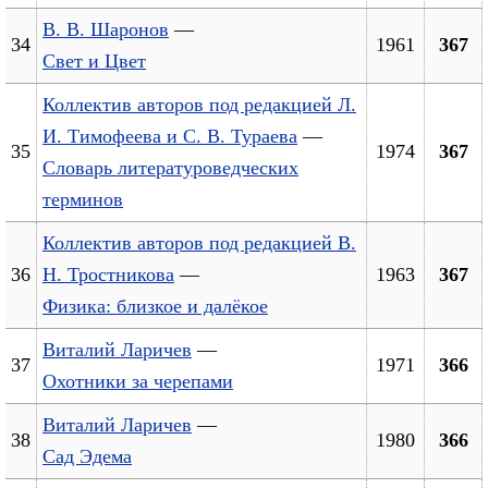
В. В. Шаронов
—
34
1961
367
Свет и Цвет
Коллектив авторов под редакцией Л.
И. Тимофеева и С. В. Тураева
—
35
1974
367
Словарь литературоведческих
терминов
Коллектив авторов под редакцией В.
36
Н. Тростникова
—
1963
367
Физика: близкое и далёкое
Виталий Ларичев
—
37
1971
366
Охотники за черепами
Виталий Ларичев
—
38
1980
366
Сад Эдема