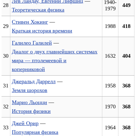
Лев Ландау, Евгений Лифшиц
—
1940-
28
449
1979
Теоретическая физика
Стивен Хокинг
—
29
1988
418
Краткая история времени
Галилео Галилей
—
Диалог о двух главнейших системах
30
1632
404
мира — птолемеевой и
коперниковой
Джеральд Даррелл
—
31
1958
368
Земля шорохов
Марио Льоцци
—
32
1970
368
История физики
Джей Орир
—
33
1964
368
Популярная физика