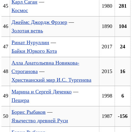
Карл Саган
—
45
1980
281
Космос
Джеймс Джордж Фрэзер
—
46
1890
104
Золотая ветвь
Ринат Нуруллин
—
47
2017
24
Байки Юркого Кота
Алла Анатольевна Новикова-
48
Строганова
—
2015
16
Христианский мир И.С. Тургенева
Марина и Сергей Дяченко
—
49
1998
6
Пещера
Борис Рыбаков
—
50
1987
-156
Язычество древней Руси