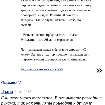
в столь явном затруднении, что у меня появилось
ощущение, будто он вот-вот откинется на спинку
кресла, вздохнет с каким-то даже облегчением и
проворчит: «Ладно. Извини. Я сам этим
займусь». Такие случаи бывали. Редко, но
бывали.
– Есть основания предполагать, – сказал
Экселенц, – что Абалкин скрывается.
Лет пятнадцать назад я бы жадно спросил: «От
кого?» Однако с тех пор прошло пятнадцать лет,
и времена жадных вопросов давно миновали.
»
Купить и скачать книгу >>>
Отзывы (1)
Цыпа
21.01.2015
Слишком много там ляпов. В результате разводишь
руками, так как эти ляпы приводят к другому