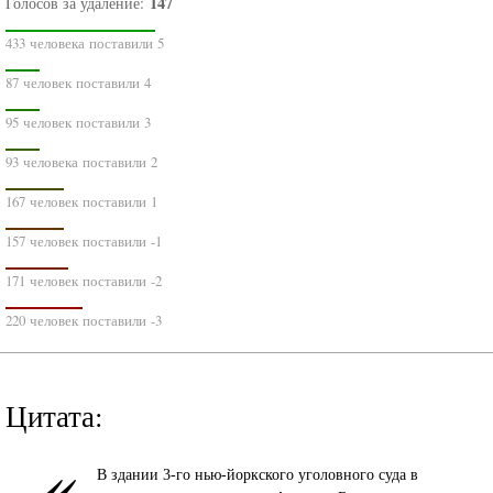
147
Голосов за удаление:
433 человека поставили 5
87 человек поставили 4
95 человек поставили 3
93 человека поставили 2
167 человек поставили 1
157 человек поставили -1
171 человек поставили -2
220 человек поставили -3
Цитата:
«
В здании 3-го нью-йоркского уголовного суда в