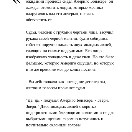
ожидании процесса сидел Америго Бонасера; он
жаждал отомстить людям, которые жестоко
надругались над его дочерью, пытаясь
обесчестить ее.
Судья, человек с грубыми чертами лица, засучил
рукава своей черной мантии, будто собираясь
собственноручно наказать двух молодых людей,
сидящих на скамье подсудимых. Его лицо
изображало холодность и даже гнев. Но это было
фальшью, которую Америго ощущал, но которую
в то же время не мог до конца постичь.
- Вы действовали как последние дегенераты, -
жестким голосом произнес судья.
"Да, да, - подумал Америго Бонасера. - Звери.
Звери." Двое молодых людей с коротко
подстриженными блестящими волосами и гладко
выбритыми щеками скромно потупились и
почтительно склонили головы.