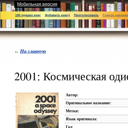
Мобильная версия
100 лучших книг
Добавить книгу
Проголосовать
Список кандид
На главную
←
2001: Космическая оди
Автор:
Оригинальное название:
Метки:
Язык оригинала:
Год: