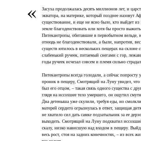
«
Засуха продолжалась десять миллионов лет, и царс
экватора, на материке, который позднее назовут А
существование, и еще не ясно было, кто выйдет из
земле благоденствовать или хотя бы просто выжить
Питекантропы, обитавшие в первобытном вельде, н
отнюдь не благоденствовали, а были, напротив, в
существ ютилось в нескольких пещерах на склоне 
слабенький ручеек, питаемый снегами с гор, лежав
годы ручеек исчезал совсем и племя сильно страда
Питекантропы всегда голодали, а сейчас попросту 
проник в пещеру, Смотрящий на Луну увидел, что е
был его отцом, – такая связь одного существа с д
глядя на иссохшее тело умершего, он ощутил смут
Два детеныша уже скулили, требуя еды, но смолкл
матерей сердито огрызнулась в ответ, защищая дитя
не хватило сил дать самке подзатыльник за ее дер
выходить. Смотрящий на Луну подхватил иссохший 
скалу, низко нависшую над входом в пещеру. Выйд
весь рост, стоя на задних конечностях, – из всех 
так ходить.