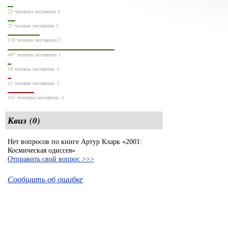
22 человека поставили 4
27 человек поставили 3
130 человек поставили 2
447 человек поставили 1
14 человек поставили -1
11 человек поставили -2
103 человека поставили -3
Квиз (0)
Нет вопросов по книге Артур Кларк «2001:
Космическая одиссея»
Отправить свой вопрос >>>
Сообщить об ошибке