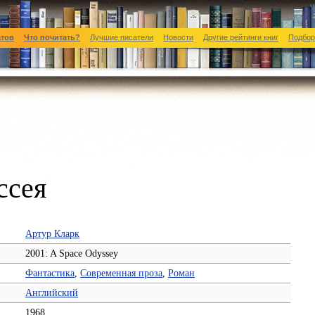
атов
Что почитать?
Лучшие писатели
Новости
Другие рейтинги книг
Подбор
ссея
Артур Кларк
2001: A Space Odyssey
Фантастика
,
Современная проза
,
Роман
Английский
1968