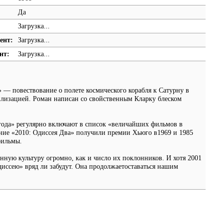
Да
Загрузка...
ент:
Загрузка...
нт:
Загрузка...
 — повествование о полете космического корабля к Сатурну в
илизацией. Роман написан со свойственным Кларку блеском
года» регулярно включают в список «величайших фильмов в
ние «2010: Одиссея Два» получили премии Хьюго в1969 и 1985
фильмы.
нную культуру огромно, как и число их поклонников. И хотя 2001
диссею» вряд ли забудут. Она продолжаетоставаться нашим