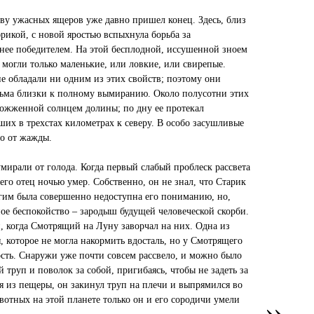
тву ужасных ящеров уже давно пришел конец. Здесь, близ
фрикой, с новой яростью вспыхнула борьба за
 нее победителем. На этой бесплодной, иссушенной зноем
 могли только маленькие, или ловкие, или свирепые.
е обладали ни одним из этих свойств; поэтому они
есьма близки к полному вымиранию. Около полусотни этих
сожженной солнцем долины; по дну ее протекал
ших в трехстах километрах к северу. В особо засушливые
ло от жажды.
умирали от голода. Когда первый слабый проблеск рассвета
го отец ночью умер. Собственно, он не знал, что Старик
ругим была совершенно недоступна его пониманию, но,
ное беспокойство – зародыш будущей человеческой скорби.
и, когда Смотрящий на Луну заворчал на них. Одна из
, которое не могла накормить вдосталь, но у Смотрящего
зость. Снаружи уже почти совсем рассвело, и можно было
труп и поволок за собой, пригибаясь, чтобы не задеть за
я из пещеры, он закинул труп на плечи и выпрямился во
»
животных на этой планете только он и его сородичи умели