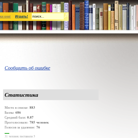
ки книг
Играть!
Сообщить об ошибке
Статистика
883
Место в списке:
686
Баллы:
0.87
Средний балл:
785
человек
Проголосовало:
76
Голосов за удаление:
31 человек поставили 5