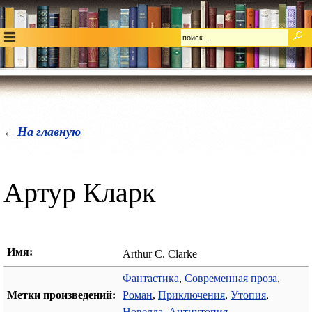
На главную
←
Артур Кларк
Имя:
Arthur C. Clarke
Фантастика
,
Современная проза
,
Метки произведений:
Роман
,
Приключения
,
Утопия
,
Новелла
,
Антиутопия