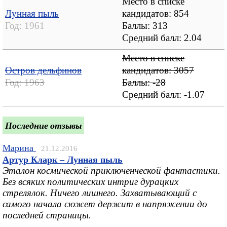
Место в списке
Лунная пыль
кандидатов: 854
Год:
1961
Баллы: 313
Средний балл:
2.04
Место в списке
Остров дельфинов
кандидатов: 3057
Год:
1963
Баллы: -28
Средний балл:
-1.07
Последние отзывы
Марина
21.12.2016
Артур Кларк – Лунная пыль
Эталон космической приключенческой фантастики.
Без всяких политических интриг дурацких
стрелялок. Ничего лишнего. Захватывающий с
самого начала сюжет держит в напряжении до
последней страницы.