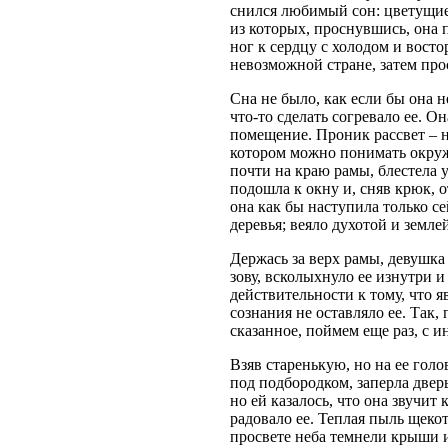
снился любимый сон: цветущие 
из которых, проснувшись, она
ног к сердцу с холодом и восто
невозможной стране, затем прос
Сна не было, как если бы она 
что‑то сделать согревало ее. О
помещение. Проник рассвет – н
котором можно понимать окруж
почти на краю рамы, блестела ут
подошла к окну и, сняв крюк, о
она как бы наступила только с
деревья; веяло духотой и землей
Держась за верх рамы, девушка
зову, всколыхнуло ее изнутри и
действительности к тому, что 
сознания не оставляло ее. Так,
сказанное, поймем еще раз, с и
Взяв старенькую, но на ее гол
под подбородком, заперла дверь
но ей казалось, что она звучит 
радовало ее. Теплая пыль щеко
просвете неба темнели крыши и