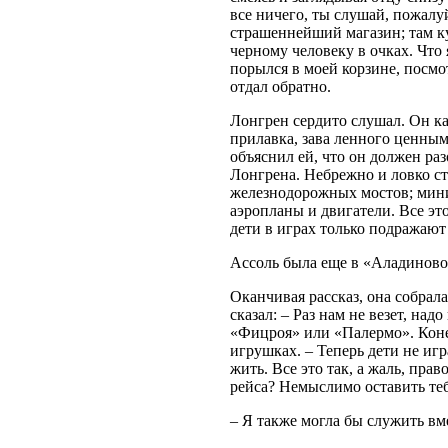
все ничего, ты слушай, пожалу
страшеннейший магазин; там ку
черному человеку в очках. Что 
порылся в моей корзине, посмот
отдал обратно.
Лонгрен сердито слушал. Он ка
прилавка, зава ленного ценным
объяснил ей, что он должен ра
Лонгрена. Небрежно и ловко ст
железнодорожных мостов; мини
аэропланы и двигатели. Все эт
дети в играх только подражают 
Ассоль была еще в «Аладиновой
Оканчивая рассказ, она собрал
сказал: – Раз нам не везет, над
«Фицроя» или «Палермо». Коне
игрушках. – Теперь дети не игра
жить. Все это так, а жаль, пра
рейса? Немыслимо оставить теб
– Я также могла бы служить вме