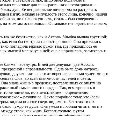
етское, в светлом загаре, лицо было подвижно и
олько серьезные для ее возраста глаза посматривали с
боких душ. Ее неправильное личико могло растрогать
ждый изгиб, каждая выпуклость этого лица, конечно, нашли
обликов, но их совокупность, стиль – был совершенно
; на этом мы остановимся. Остальное неподвластно словам,
 так же безотчетно, как и Ассоль. Улыбка вышла грустной;
ь, как если бы смотрела на постороннюю. Она прижалась
и тихо погладила зеркало рукой там, где приходилось ее
вых мыслей мелькнул в ней; она выпрямилась, засмеялась и
ее ближе – вовнутрь. В ней две девушки, две Ассоль,
 прекрасной неправильности. Одна была дочь матроса,
ушки, другая – живое стихотворение, со всеми чудесами его
седства слов, во всей взаимности их теней и света,
 Она знала жизнь в пределах, поставленных ее опыту, но
раженный смысл иного порядка. Так, всматриваясь в
ечто не линейно, но впечатлением – определенно
еловеческое – различное. Нечто подобное тому, что (если
ером, видела она еще сверх видимого. Без этих тихих
е было чуждо ее душе. Она умела и любила читать, но и в
между строк, как жила. Бессознательно, путем
а делала на каждом шагу множество эфирнотонких