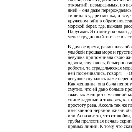
открытий, невыразимых, но важ
дней – она даже перерождалась
тишина в ударе смычка, и все, 
кружевом тайн в образе повседн
морской берег, где, выждав ра
Парусами. Эти минуты были для 
менее трудно выйти из ее власт
В другое время, размышляя обо 
улыбкой прощая море и грустно 
девушка припоминала свою жиз
вдвоем, случалось, безмерно тя
робости, та страдальческая мо
ней посмеивались, говоря: – «О
девушке случалось даже перенос
Как женщина, она была непопул
смутно, что ей дано больше пр
тяжелых женщин с масляной кож
спине ладонью и толкаясь, как
простоту рева. Ассоль так же 
изысканной нервной жизни общ
или Аспазии: то, что от любви,
трубы прелестная печаль скрип
прямых линий. К тому, что сказ