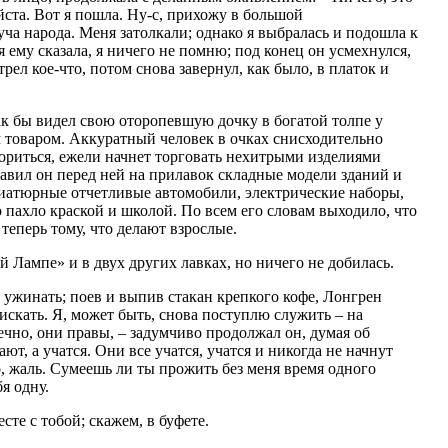
йста. Вот я пошла. Ну‑с, прихожу в большой
ча народа. Меня затолкали; однако я выбралась и подошла к
я ему сказала, я ничего не помню; под конец он усмехнулся,
рел кое‑что, потом снова завернул, как было, в платок и
к бы видел свою оторопевшую дочку в богатой толпе у
 товаром. Аккуратный человек в очках снисходительно
зориться, ежели начнет торговать нехитрыми изделиями
авил он перед ней на прилавок складные модели зданий и
атюрные отчетливые автомобили, электрические наборы,
о пахло краской и школой. По всем его словам выходило, что
теперь тому, что делают взрослые.
 Лампе» и в двух других лавках, но ничего не добилась.
а ужинать; поев и выпив стакан крепкого кофе, Лонгрен
о искать. Я, может быть, снова поступлю служить – на
чно, они правы, – задумчиво продолжал он, думая об
ют, а учатся. Они все учатся, учатся и никогда не начнут
во, жаль. Сумеешь ли ты прожить без меня время одного
я одну.
сте с тобой; скажем, в буфете.