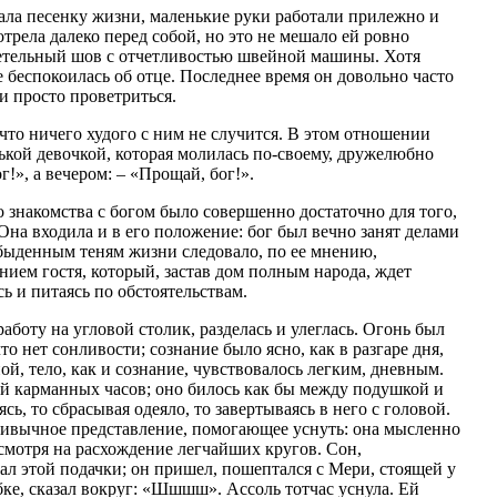
ала песенку жизни, маленькие руки работали прилежно и
отрела далеко перед собой, но это не мешало ей ровно
петельный шов с отчетливостью швейной машины. Хотя
е беспокоилась об отце. Последнее время он довольно часто
и просто проветриться.
, что ничего худого с ним не случится. В этом отношении
ькой девочкой, которая молилась по‑своему, дружелюбно
г!», а вечером: – «Прощай, бог!».
о знакомства с богом было совершенно достаточно для того,
Она входила и в его положение: бог был вечно занят делами
быденным теням жизни следовало, по ее мнению,
нием гостя, который, застав дом полным народа, ждет
ь и питаясь по обстоятельствам.
аботу на угловой столик, разделась и улеглась. Огонь был
то нет сонливости; сознание было ясно, как в разгаре дня,
ой, тело, как и сознание, чувствовалось легким, дневным.
ой карманных часов; оно билось как бы между подушкой и
сь, то сбрасывая одеяло, то завертываясь в него с головой.
привычное представление, помогающее уснуть: она мысленно
 смотря на расхождение легчайших кругов. Сон,
ал этой подачки; он пришел, пошептался с Мери, стоящей у
ыбке, сказал вокруг: «Шшшш». Ассоль тотчас уснула. Ей