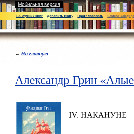
Мобильная версия
100 лучших книг
Добавить книгу
Проголосовать
Список кандид
На главную
←
Александр Грин «Алые
IV. НАКАНУНЕ