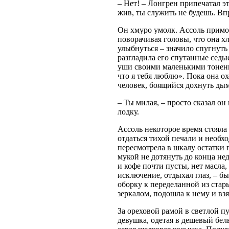
– Нет! – Лонгрен припечатал э
жив, ты служить не будешь. Вп
Он хмуро умолк. Ассоль примост
поворачивая головы, что она х
улыбнуться – значило спугнуть 
разгладила его спутанные седы
уши своими маленькими тоненьк
что я тебя люблю». Пока она о
человек, боящийся дохнуть дымо
– Ты милая, – просто сказал он
лодку.
Ассоль некоторое время стояла
отдаться тихой печали и необх
пересмотрела в шкалу остатки п
мукой не дотянуть до конца нед
и кофе почти пусты, нет масла,
исключение, отдыхал глаз, – б
оборку к переделанной из старь
зеркалом, подошла к нему и взя
За ореховой рамой в светлой п
девушка, одетая в дешевый бел