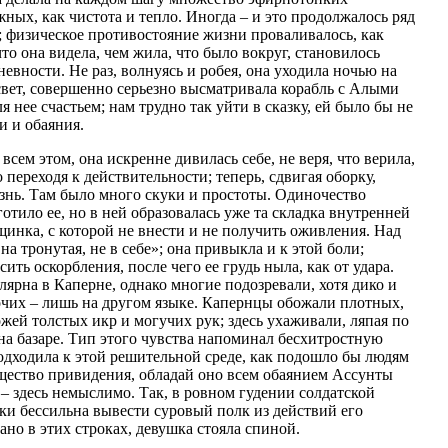
ных, как чистота и тепло. Иногда – и это продолжалось ряд
; физическое противостояние жизни проваливалось, как
что она видела, чем жила, что было вокруг, становилось
евности. Не раз, волнуясь и робея, она уходила ночью на
ссвет, совершенно серьезно высматривала корабль с Алыми
нее счастьем; нам трудно так уйти в сказку, ей было бы не
и и обаяния.
всем этом, она искренне дивилась себе, не веря, что верила,
переходя к действительности; теперь, сдвигая оборку,
нь. Там было много скуки и простоты. Одиночество
готило ее, но в ней образовалась уже та складка внутренней
рщинка, с которой не внести и не получить оживления. Над
на тронутая, не в себе»; она привыкла и к этой боли;
ить оскорбления, после чего ее грудь ныла, как от удара.
ярна в Каперне, однако многие подозревали, хотя дико и
очих – лишь на другом языке. Капернцы обожали плотных,
ей толстых икр и могучих рук; здесь ухаживали, ляпая по
 на базаре. Тип этого чувства напоминал бесхитростную
подходила к этой решительной среде, как подошло бы людям
ество привидения, обладай оно всем обаянием Ассунты
 – здесь немыслимо. Так, в ровном гудении солдатской
ки бессильна вывести суровый полк из действий его
ано в этих строках, девушка стояла спиной.