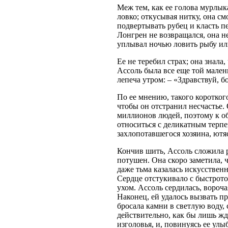
Меж тем, как ее голова мурлык
ловко; откусывая нитку, она см
подвертывать рубец и класть 
Лонгрен не возвращался, она н
уплывал ночью ловить рыбу ил
Ее не теребил страх; она знала
Ассоль была все еще той мален
лепеча утром: – «Здравствуй, бо
По ее мнению, такого коротког
чтобы он отстранил несчастье. 
миллионов людей, поэтому к о
относиться с деликатным терпе
захлопотавшегося хозяина, ютяс
Кончив шить, Ассоль сложила р
потушен. Она скоро заметила, ч
даже тьма казалась искусственн
Сердце отстукивало с быстрот
ухом. Ассоль сердилась, ворочая
Наконец, ей удалось вызвать 
бросала камни в светлую воду,
действительно, как бы лишь жд
изголовья, и, повинуясь ее ул