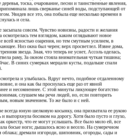
деревья, тоска, очарование, песни и таинственные явления,
 припоминала лишь сверканье синей воды, подступающей от
ргом. Увидев все это, она побыла еще несколько времени в
нулась и села.
не засыпала совсем. Чувство новизны, радости и желания
на осмотрелась тем взглядом, каким оглядывают новое
е всей ясностью озарения, но тем смутным усилием, в
ающее. Низ окна был черен; верх просветлел. Извне дома,
ренняя звезда. Зная, что теперь не уснет, Ассоль оделась,
твела раму, За окном стояла внимательная чуткая тишина;
ейчас. В синих сумерках мерцали кусты, подальше спали
.
 смотрела и улыбалась. Вдруг нечто, подобное отдаленному
 вовне, и она как бы проснулась еще раз от явной
явнее и несомненнее. С этой минуты ликующее богатство
 понимая, слушаем мы речи людей, но, если повторить
ным, новым значением. То же было и с ней.
ове всегда юную шелковую косынку, она прихватила ее рукою
 и выпорхнула босиком на дорогу. Хотя было пусто и глухо,
как оркестр, что ее могут услышать. Все было мило ей, все
тала босые ноги; дышалось ясно и весело. На сумеречном
 облака; дремали изгороди, шиповник, огороды, сады и