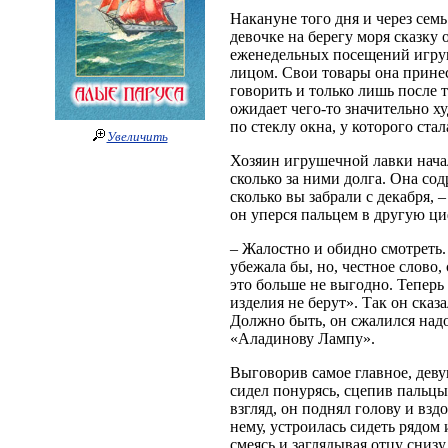
Накануне того дня и через семь 
девочке на берегу моря сказку
еженедельных посещений игруш
лицом. Свои товары она принес
говорить и только лишь после 
ожидает чего‑то значительно х
по стеклу окна, у которого ста
Увеличить
Хозяин игрушечной лавки начал 
сколько за ними долга. Она со
сколько вы забрали с декабря, –
он уперся пальцем в другую циф
– Жалостно и обидно смотреть. 
убежала бы, но, честное слово,
это больше не выгодно. Теперь 
изделия не берут». Так он сказ
Должно быть, он сжалился надо
«Аладинову Лампу».
Выговорив самое главное, деву
сидел понурясь, сцепив пальцы
взгляд, он поднял голову и вз
нему, устроилась сидеть рядом
смеясь и заглядывая отцу сниз