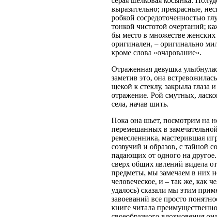
серая шелковая косынка. Полуд
выразительно; прекрасные, неск
робкой сосредоточенностью глу
тонкой чистотой очертаний; ка
бы место в множестве женских 
оригинален, – оригинально мил
кроме слова «очарование».
Отраженная девушка улыбнулась
заметив это, она встревожилас
щекой к стеклу, закрыла глаза 
отражение. Рой смутных, ласко
села, начав шить.
Пока она шьет, посмотрим на н
перемешанных в замечательной
ремесленника, мастерившая игр
созвучий и образов, с тайной со
падающих от одного на другое.
сверх общих явлений видела от
предметы, мы замечаем в них н
человеческое, и – так же, как ч
удалось) сказали мы этим прим
завоеваний все просто понятно
книге читала преимущественно 
своеобразного вдохновения он