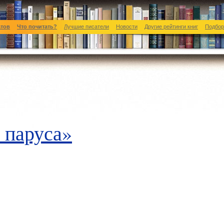
атов
Что почитать?
Лучшие писатели
Новости
Другие рейтинги книг
Подбор
 паруса»