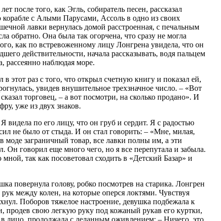
лет после того, как Эгль, собиратель песен, рассказал
 о корабле с Алыми Парусами, Ассоль в одно из своих
ечной лавки вернулась домой расстроенная, с печальным
ла обратно. Она была так огорчена, что сразу не могла
того, как по встревоженному лицу Лонгрена увидела, что он
удшего действительности, начала рассказывать, водя пальцем
ла, рассеянно наблюдая море.
в этот раз с того, что открыл счетную книгу и показал ей,
дрогнулась, увидев внушительное трехзначное число. – «Вот
 сказал торговец, – а вот посмотри, на сколько продано». И
ру, уже из двух знаков.
Я видела по его лицу, что он груб и сердит. Я с радостью
 сил не было от стыда. И он стал говорить: – «Мне, милая,
в моде заграничный товар, все лавки полны им, а эти
ал. Он говорил еще много чего, но я все перепутала и забыла.
 мной, так как посоветовал сходить в «Детский Базар» и
шка повернула голову, робко посмотрев на старика. Лонгрен
 рук между колен, на которые оперся локтями. Чувствуя
дохнул. Поборов тяжелое настроение, девушка подбежала к
 и, продев свою легкую руку под кожаный рукав его куртки,
у в лицо, продолжала с деланным оживлением: – Ничего, это