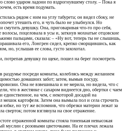
то слово ударом ладони по вздрогнувшему столу. – Пока я
рочем, есть время подумать.
илась рядом с ним на углу табурета; он видел сбоку, не
лопочет утешить его, и чуть было не улыбнулся. Но
и смутить девушку. Она, приговаривая что‑то про себя,
е волосы, поцеловала в усы и, заткнув мохнатые отцовские
ими пальцами, сказала: – «Ну вот, теперь ты не слышишь,
хорашивала его, Лонгрен сидел, крепко сморщившись, как
м, но, услышав ее слова, густо захохотал.
 и, потрепав девушку по щеке, пошел на берег посмотреть
 в раздумье посреди комнаты, колеблясь между желанием
одимостью домашних забот; затем, вымыв посуду,
ровизии. Она не взвешивала и не мерила, но видела, что с
ели, что в жестянке с сахаром виднеется дно, обертки с чаем
 и единственное, на чем, с некоторой досадой на
ыл мешок картофеля. Затем она вымыла пол и села строчить
я юбке, но тут же вспомнив, что обрезки материи лежат за
ла сверток; потом взглянула на свое отражение.
устоте отраженной комнаты стояла тоненькая невысокая
ый муслин с розовыми цветочками. На ее плечах лежала