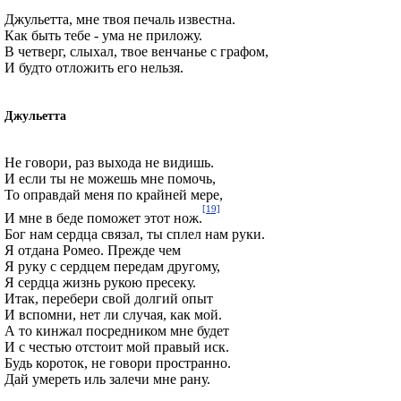
Джульетта, мне твоя печаль известна.
Как быть тебе - ума не приложу.
В четверг, слыхал, твое венчанье с графом,
И будто отложить его нельзя.
Джульетта
Не говори, раз выхода не видишь.
И если ты не можешь мне помочь,
То оправдай меня по крайней мере,
[19]
И мне в беде поможет этот нож.
Бог нам сердца связал, ты сплел нам руки.
Я отдана Ромео. Прежде чем
Я руку с сердцем передам другому,
Я сердца жизнь рукою пресеку.
Итак, перебери свой долгий опыт
И вспомни, нет ли случая, как мой.
А то кинжал посредником мне будет
И с честью отстоит мой правый иск.
Будь короток, не говори пространно.
Дай умереть иль залечи мне рану.