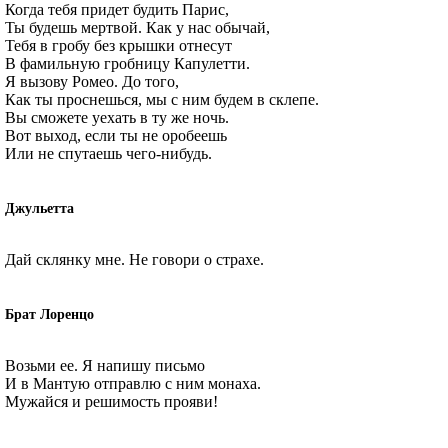
Когда тебя придет будить Парис,
Ты будешь мертвой. Как у нас обычай,
Тебя в гробу без крышки отнесут
В фамильную гробницу Капулетти.
Я вызову Ромео. До того,
Как ты проснешься, мы с ним будем в склепе.
Вы сможете уехать в ту же ночь.
Вот выход, если ты не оробеешь
Или не спутаешь чего-нибудь.
Джульетта
Дай склянку мне. Не говори о страхе.
Брат Лоренцо
Возьми ее. Я напишу письмо
И в Мантую отправлю с ним монаха.
Мужайся и решимость прояви!