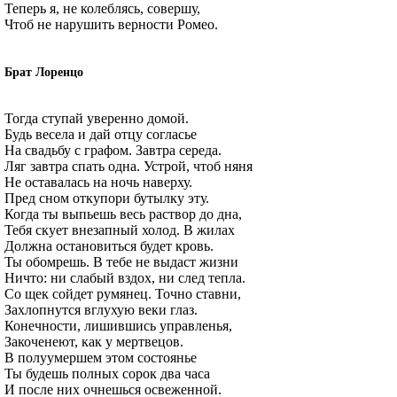
Теперь я, не колеблясь, совершу,
Чтоб не нарушить верности Ромео.
Брат Лоренцо
Тогда ступай уверенно домой.
Будь весела и дай отцу согласье
На свадьбу с графом. Завтра середа.
Ляг завтра спать одна. Устрой, чтоб няня
Не оставалась на ночь наверху.
Пред сном откупори бутылку эту.
Когда ты выпьешь весь раствор до дна,
Тебя скует внезапный холод. В жилах
Должна остановиться будет кровь.
Ты обомрешь. В тебе не выдаст жизни
Ничто: ни слабый вздох, ни след тепла.
Со щек сойдет румянец. Точно ставни,
Захлопнутся вглухую веки глаз.
Конечности, лишившись управленья,
Закоченеют, как у мертвецов.
В полуумершем этом состоянье
Ты будешь полных сорок два часа
И после них очнешься освеженной.