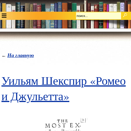
На главную
←
Уильям Шекспир «Ромео
и Джульетта»