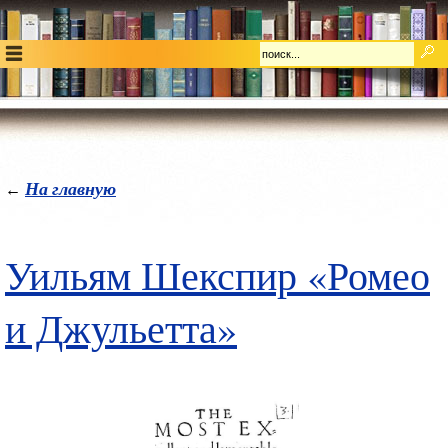
На главную
←
Уильям Шекспир «Ромео
и Джульетта»