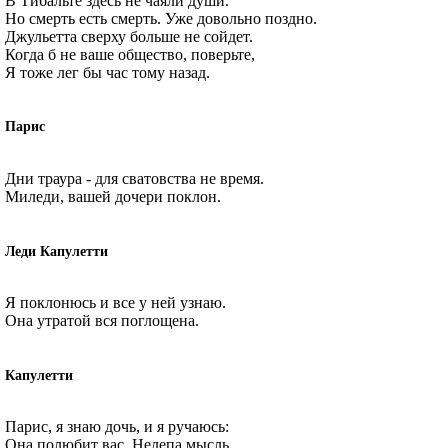
В Тибальте здесь не чаяли души.
Но смерть есть смерть. Уже довольно поздно.
Джульетта сверху больше не сойдет.
Когда б не ваше общество, поверьте,
Я тоже лег бы час тому назад.
Парис
Дни траура - для сватовства не время.
Миледи, вашей дочери поклон.
Леди Капулетти
Я поклонюсь и все у ней узнаю.
Она утратой вся поглощена.
Капулетти
Парис, я знаю дочь, и я ручаюсь:
Она полюбит вас. Нелепа мысль,