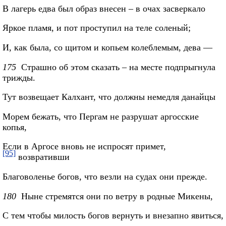
В лагерь едва был образ внесен – в очах засверкало
Яркое пламя, и пот проступил на теле соленый;
И, как была, со щитом и копьем колеблемым, дева —
175
Страшно об этом сказать – на месте подпрыгнула
трижды.
Тут возвещает Калхант, что должны немедля данайцы
Морем бежать, что Пергам не разрушат аргосские
копья,
Если в Аргосе вновь не испросят примет,
[95]
возвративши
Благоволенье богов, что везли на судах они прежде.
180
Ныне стремятся они по ветру в родные Микены,
С тем чтобы милость богов вернуть и внезапно явиться,