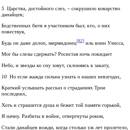
5
Царства, достойного слез, – сокрушило коварство
данайцев;
Бедственных битв я участником был; кто, о них
повествуя,
[82]
Будь он даже долоп, мирмидонец
иль воин Улисса,
Мог бы слезы сдержать? Росистая ночь покидает
Небо, и звезды ко сну зовут, склоняясь к закату,
10
Но если жажда сильна узнать о наших невзгодах,
Краткий услышать рассказ о страданиях Трои
последних,
Хоть и страшится душа и бежит той памяти горькой,
Я начну. Разбиты в войне, отвергнуты роком,
Стали данайцев вожди, когда столько уж лет пролетело,