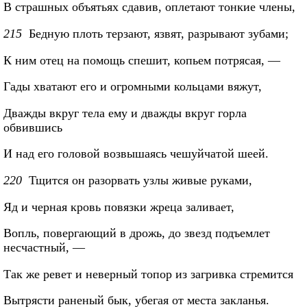
В страшных объятьях сдавив, оплетают тонкие члены,
215
Бедную плоть терзают, язвят, разрывают зубами;
К ним отец на помощь спешит, копьем потрясая, —
Гады хватают его и огромными кольцами вяжут,
Дважды вкруг тела ему и дважды вкруг горла
обвившись
И над его головой возвышаясь чешуйчатой шеей.
220
Тщится он разорвать узлы живые руками,
Яд и черная кровь повязки жреца заливает,
Вопль, повергающий в дрожь, до звезд подъемлет
несчастный, —
Так же ревет и неверный топор из загривка стремится
Вытрясти раненый бык, убегая от места закланья.