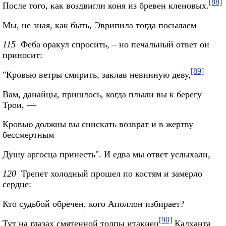
[88]
После того, как воздвигли коня из бревен кленовых.
Мы, не зная, как быть, Эврипила тогда посылаем
115
Феба оракул спросить, – но печальный ответ он
приносит:
[89]
"Кровью ветры смирить, заклав невинную деву,
Вам, данайцы, пришлось, когда плыли вы к берегу
Трои, —
Кровью должны вы снискать возврат и в жертву
бессмертным
Душу аргосца принесть". И едва мы ответ услыхали,
120
Трепет холодный прошел по костям и замерло
сердце:
Кто судьбой обречен, кого Аполлон избирает?
[90]
Тут на глазах смятенной толпы итакиец
Калханта