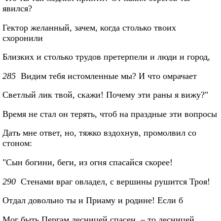
явился?
Гектор желанный, зачем, когда столько твоих
схоронили
Близких и столько трудов претерпели и люди и город,
285
Видим тебя истомленные мы? И что омрачает
Светлый лик твой, скажи! Почему эти раны я вижу?"
Время не стал он терять, чтоб на праздные эти вопросы
Дать мне ответ, но, тяжко вздохнув, промолвил со
стоном:
"Сын богини, беги, из огня спасайся скорее!
290
Стенами враг овладел, с вершины рушится Троя!
Отдал довольно ты и Приаму и родине! Если б
Мог быть Пергам десницей спасен, – то десницей