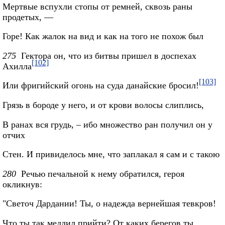
Мертвые вспухли стопы от ремней, сквозь раны
продетых, —
Горе! Как жалок на вид и как на того не похож был
275
Гектора он, что из битвы пришел в доспехах
[102]
Ахилла
[103]
Или фригийский огонь на суда данайские бросил!
Грязь в бороде у него, и от крови волосы слиплись,
В ранах вся грудь, – ибо множество ран получил он у
отчих
Стен. И привиделось мне, что заплакал я сам и с такою
280
Речью печальной к нему обратился, героя
окликнув:
"Светоч Дардании! Ты, о надежда вернейшая тевкров!
Что ты так медлил прийти? От каких берегов ты