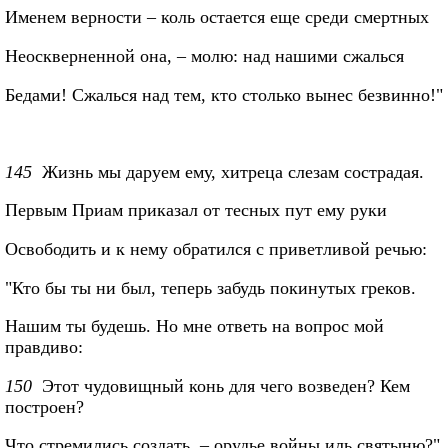
Именем верности – коль остается еще среди смертных
Неоскверненной она, – молю: над нашими сжалься
Бедами! Сжалься над тем, кто столько вынес безвинно!"
145
Жизнь мы даруем ему, хитреца слезам сострадая.
Первым Приам приказал от тесных пут ему руки
Освободить и к нему обратился с приветливой речью:
"Кто бы ты ни был, теперь забудь покинутых греков.
Нашим ты будешь. Но мне ответь на вопрос мой
правдиво:
150
Этот чудовищный конь для чего возведен? Кем
построен?
Что стремились создать, – орудье войны иль святыню?"