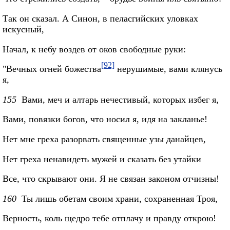
Так он сказал. А Синон, в пеласгийских уловках
искусный,
Начал, к небу воздев от оков свободные руки:
[92]
"Вечных огней божества
нерушимые, вами клянусь
я,
155
Вами, меч и алтарь нечестивый, которых избег я,
Вами, повязки богов, что носил я, идя на закланье!
Нет мне греха разорвать священные узы данайцев,
Нет греха ненавидеть мужей и сказать без утайки
Все, что скрывают они. Я не связан законом отчизны!
160
Ты лишь обетам своим храни, сохраненная Троя,
Верность, коль щедро тебе отплачу и правду открою!