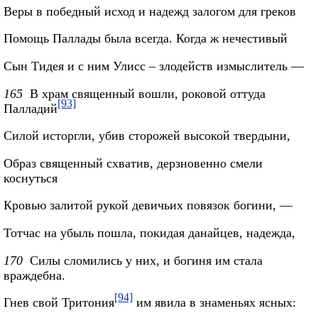
Веры в победный исход и надежд залогом для греков
Помощь Паллады была всегда. Когда ж нечестивый
Сын Тидея и с ним Улисс – злодейств измыслитель —
165
В храм священный вошли, роковой оттуда
[93]
Палладий
Силой исторгли, убив сторожей высокой твердыни,
Образ священный схватив, дерзновенно смели
коснуться
Кровью залитой рукой девичьих повязок богини, —
Тотчас на убыль пошла, покидая данайцев, надежда,
170
Силы сломились у них, и богиня им стала
враждебна.
[94]
Гнев свой Тритония
им явила в знаменьях ясных: