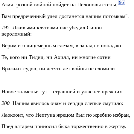
[96]
Азия грозной войной пойдет на Пелоповы стены,
Вам предреченный удел достанется нашим потомкам".
195
Лживыми клятвами нас убедил Синон
вероломный:
Верим его лицемерным слезам, в западню попадают
Те, кого ни Тидид, ни Ахилл, ни многие сотни
Вражьих судов, ни десять лет войны не сломили.
Новое знаменье тут – страшней и ужаснее прежних —
200
Нашим явилось очам и сердца слепые смутило:
Лаокоонт, что Нептуна жрецом был по жребию избран,
Пред алтарем приносил быка торжественно в жертву.