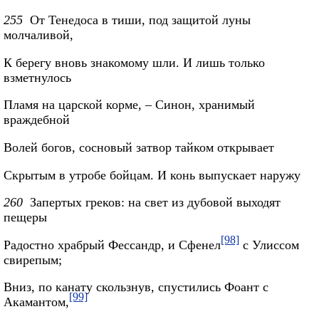
255
От Тенедоса в тиши, под защитой луны
молчаливой,
К берегу вновь знакомому шли. И лишь только
взметнулось
Пламя на царской корме, – Синон, хранимый
враждебной
Волей богов, сосновый затвор тайком открывает
Скрытым в утробе бойцам. И конь выпускает наружу
260
Запертых греков: на свет из дубовой выходят
пещеры
[98]
Радостно храбрый Фессандр, и Сфенел
с Улиссом
свирепым;
Вниз, по канату скользнув, спустились Фоант с
[99]
Акамантом,