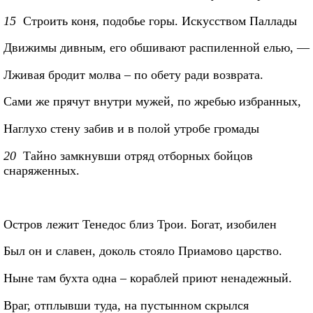
15
Строить коня, подобье горы. Искусством Паллады
Движимы дивным, его обшивают распиленной елью, —
Лживая бродит молва – по обету ради возврата.
Сами же прячут внутри мужей, по жребью избранных,
Наглухо стену забив и в полой утробе громады
20
Тайно замкнувши отряд отборных бойцов
снаряженных.
Остров лежит Тенедос близ Трои. Богат, изобилен
Был он и славен, доколь стояло Приамово царство.
Ныне там бухта одна – кораблей приют ненадежный.
Враг, отплывши туда, на пустынном скрылся