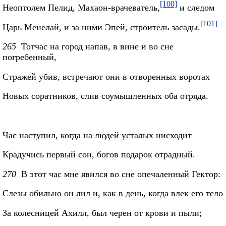
[100]
Неоптолем Пелид, Махаон-врачеватель,
и следом
[101]
Царь Менелай, и за ними Эпей, строитель засады.
265
Тотчас на город напав, в вине и во сне
погребенный,
Стражей убив, встречают они в отворенных воротах
Новых соратников, слив соумышленных оба отряда.
Час наступил, когда на людей усталых нисходит
Крадучись первый сон, богов подарок отрадный.
270
В этот час мне явился во сне опечаленный Гектор:
Слезы обильно он лил и, как в день, когда влек его тело
За колесницей Ахилл, был черен от крови и пыли;