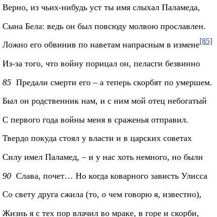
Верно, из чьих-нибудь уст ты имя слыхал Паламеда,
Сына Бела: ведь он был повсюду молвою прославлен.
[85]
Ложно его обвинив по наветам напрасным в измене
Из-за того, что войну порицал он, пеласги безвинно
85
Предали смерти его – а теперь скорбят по умершем.
Был он родственник нам, и с ним мой отец небогатый
С первого года войны меня в сраженья отправил.
Твердо покуда стоял у власти и в царских советах
Силу имел Паламед, – и у нас хоть немного, но были
90
Слава, почет… Но когда коварного зависть Улисса
Со свету друга сжила (то, о чем говорю я, известно),
Жизнь я с тех пор влачил во мраке, в горе и скорби,