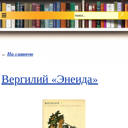
На главную
←
Вергилий «Энеида»