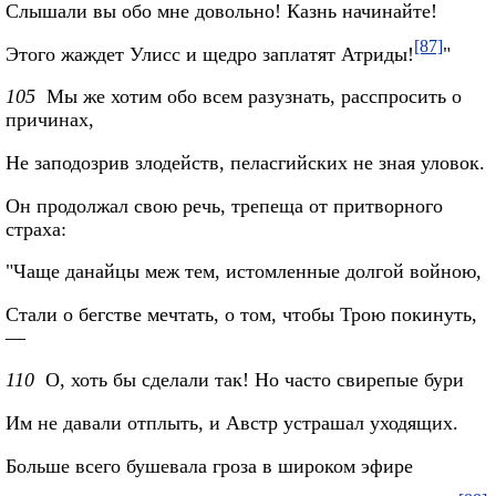
Слышали вы обо мне довольно! Казнь начинайте!
[87]
Этого жаждет Улисс и щедро заплатят Атриды!
"
105
Мы же хотим обо всем разузнать, расспросить о
причинах,
Не заподозрив злодейств, пеласгийских не зная уловок.
Он продолжал свою речь, трепеща от притворного
страха:
"Чаще данайцы меж тем, истомленные долгой войною,
Стали о бегстве мечтать, о том, чтобы Трою покинуть,
—
110
О, хоть бы сделали так! Но часто свирепые бури
Им не давали отплыть, и Австр устрашал уходящих.
Больше всего бушевала гроза в широком эфире