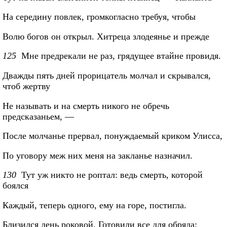
На середину повлек, громкогласно требуя, чтобы
Волю богов он открыл. Хитреца злодеянье и прежде
125
Мне предрекали не раз, грядущее втайне провидя.
Дважды пять дней прорицатель молчал и скрывался,
чтоб жертву
Не называть и на смерть никого не обречь
предсказаньем, —
После молчанье прервал, понуждаемый криком Улисса,
По уговору меж них меня на закланье назначил.
130
Тут уж никто не роптал: ведь смерть, которой
боялся
Каждый, теперь одного, ему на горе, постигла.
Близился день роковой. Готовили все для обряда: