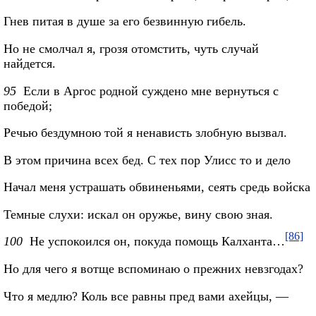
Гнев питая в душе за его безвинную гибель.
Но не смолчал я, грозя отомстить, чуть случай
найдется.
95
Если в Аргос родной суждено мне вернуться с
победой;
Речью бездумною той я ненависть злобную вызвал.
В этом причина всех бед. С тех пор Улисс то и дело
Начал меня устрашать обвиненьями, сеять средь войска
Темные слухи: искал он оружье, вину свою зная.
[86]
100
Не успокоился он, покуда помощь Калханта…
Но для чего я вотще вспоминаю о прежних невзгодах?
Что я медлю? Коль все равны пред вами ахейцы, —