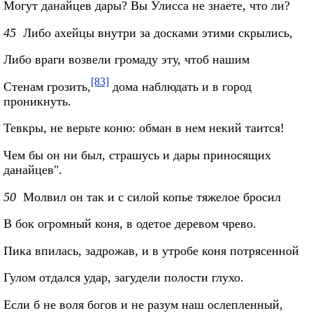
Могут данайцев дары? Вы Улисса не знаете, что ли?
45
Либо ахейцы внутри за досками этими скрылись,
Либо враги возвели громаду эту, чтоб нашим
[83]
Стенам грозить,
дома наблюдать и в город
проникнуть.
Тевкры, не верьте коню: обман в нем некий таится!
Чем бы он ни был, страшусь и дары приносящих
данайцев".
50
Молвил он так и с силой копье тяжелое бросил
В бок огромный коня, в одетое деревом чрево.
Пика впилась, задрожав, и в утробе коня потрясенной
Гулом отдался удар, загудели полости глухо.
Если б не воля богов и не разум наш ослепленный,