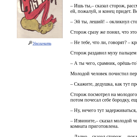
– Ишь ты,– сказал сторож, расс
ей, пожалуй, и конец придет. В
– Эй ты, леший! – окликнул ст
Сторож сразу же понял, что это
– Не тебе, что ли, говорят? – 
Увеличить
Сторож раздавил муху пальцем 
– А ты чего, срамник, орёшь-то
Молодой человек почистил пер
– Скажите, дедушка, как тут пр
Сторож посмотрел на молодого
потом почесал себе бородку, ещ
– Ну, нечего тут задерживаться
– Извините,– сказал молодой че
комната приготовлена.
– Ладно,– сказал сторож, – пок