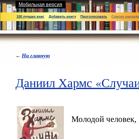
Мобильная версия
100 лучших книг
Добавить книгу
Проголосовать
Список кандид
На главную
←
Даниил Хармс «Случа
Молодой человек,