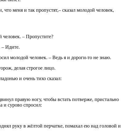
и, что меня и так пропустят,– сказал молодой человек,
й человек. – Пропустите?
. – Идите.
осил молодой человек. – Ведь я и дороги-то не знаю.
орож, делая строгое лицо.
адонью и очень тихо сказал:
винул правую ногу, чтобы встать потверже, пристально
а и сурово спросил:
днял руку в жёлтой перчатке, помахал ею над головой и