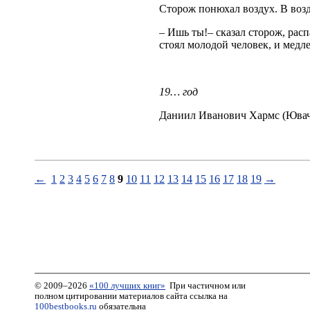
Сторож понюхал воздух. В воз
– Ишь ты!– сказал сторож, расп
стоял молодой человек, и медл
19… год
Даниил Иванович Хармс (Ювач
←
1
2
3
4
5
6
7
8
9
10
11
12
13
14
15
16
17
18
19
→
© 2009–2026
«100 лучших книг»
При частичном или
полном цитировании материалов сайта ссылка на
100bestbooks.ru
обязательна