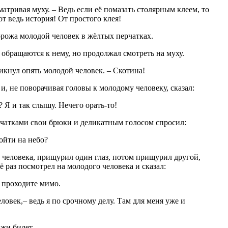
матривая муху. – Ведь если её помазать столярным клеем, то
от ведь история! От простого клея!
орожа молодой человек в жёлтых перчатках.
 обращаются к нему, но продолжал смотреть на муху.
крикнул опять молодой человек. – Скотина!
и, не поворачивая головы к молодому человеку, сказал:
? Я и так слышу. Нечего орать-то!
чатками свои брюки и деликатным голосом спросил:
ойти на небо?
 человека, прищурил один глаз, потом прищурил другой,
ё раз посмотрел на молодого человека и сказал:
, проходите мимо.
ловек,– ведь я по срочному делу. Там для меня уже и
ажи билет.