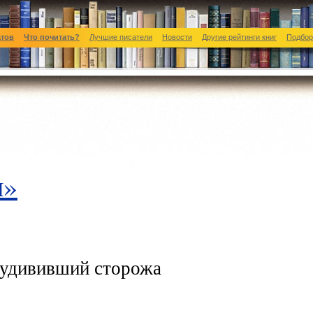
атов
Что почитать?
Лучшие писатели
Новости
Другие рейтинги книг
Подбор
и»
 удививший сторожа