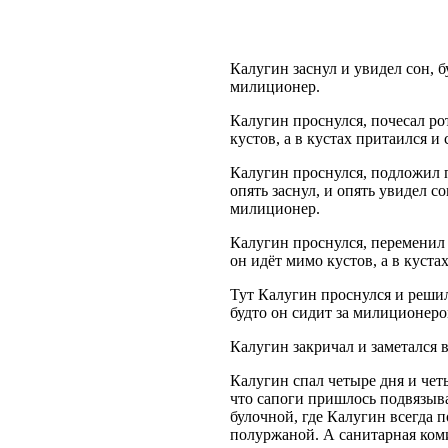
Калугин заснул и увидел сон, б
милиционер.
Калугин проснулся, почесал рот
кустов, а в кустах притаился и
Калугин проснулся, подложил п
опять заснул, и опять увидел с
милиционер.
Калугин проснулся, переменил г
он идёт мимо кустов, а в куст
Тут Калугин проснулся и решил
будто он сидит за милиционеро
Калугин закричал и заметался в
Калугин спал четыре дня и чет
что сапоги пришлось подвязыва
булочной, где Калугин всегда 
полуржаной. А санитарная коми