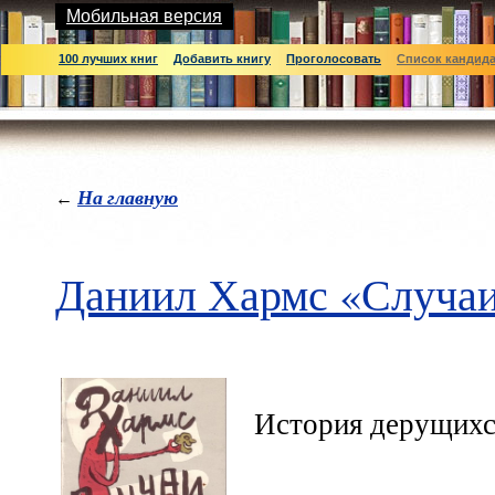
Мобильная версия
100 лучших книг
Добавить книгу
Проголосовать
Список кандид
На главную
←
Даниил Хармс «Случа
История дерущихс