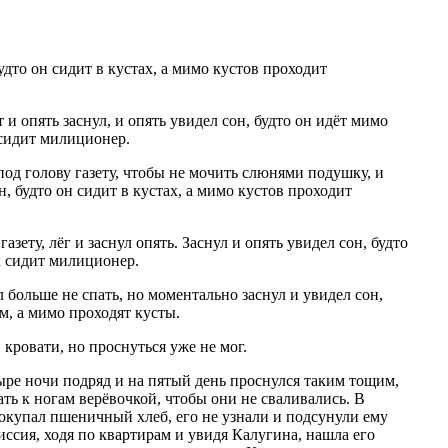
удто он сидит в кустах, а мимо кустов проходит
 и опять заснул, и опять увидел сон, будто он идёт мимо
 сидит милиционер.
од голову газету, чтобы не мочить слюнями подушку, и
он, будто он сидит в кустах, а мимо кустов проходит
азету, лёг и заснул опять. Заснул и опять увидел сон, будто
ах сидит милиционер.
 больше не спать, но моментально заснул и увидел сон,
м, а мимо проходят кусты.
 кровати, но проснуться уже не мог.
ыре ночи подряд и на пятый день проснулся таким тощим,
ть к ногам верёвочкой, чтобы они не сваливались. В
покупал пшеничный хлеб, его не узнали и подсунули ему
ссия, ходя по квартирам и увидя Калугина, нашла его