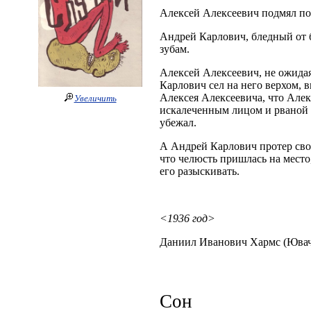
Алексей Алексеевич подмял под
Андрей Карлович, бледный от б
зубам.
Алексей Алексеевич, не ожидая
Карлович сел на него верхом, в
Алексея Алексеевича, что Алек
Увеличить
искалеченным лицом и рваной 
убежал.
А Андрей Карлович протер свою
что челюсть пришлась на место
его разыскивать.
<1936 год>
Даниил Иванович Хармс (Ювач
Сон