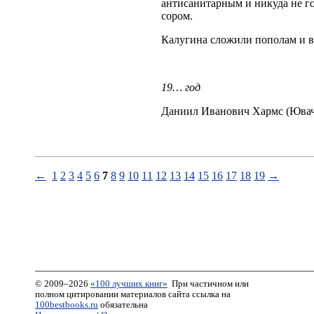
антисанитарным и никуда не г
сором.
Калугина сложили пополам и в
19… год
Даниил Иванович Хармс (Ювач
←
1
2
3
4
5
6
7
8
9
10
11
12
13
14
15
16
17
18
19
→
© 2009–2026
«100 лучших книг»
При частичном или
полном цитировании материалов сайта ссылка на
100bestbooks.ru
обязательна