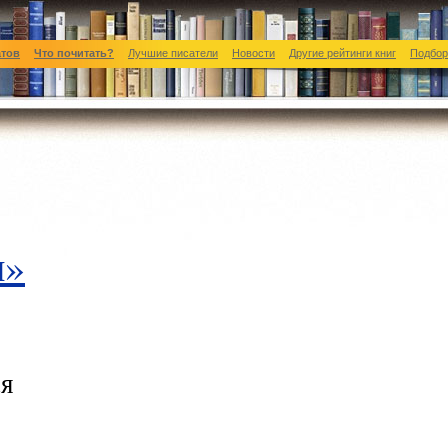
атов
Что почитать?
Лучшие писатели
Новости
Другие рейтинги книг
Подбор
и»
я