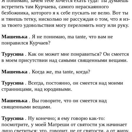
Я понимаю, зачем тебе хочется ехать туда! Ты думаешь
встретить там Курчаева, самого нераскаянного
безбожника, которого я к себе пускать не велю. Вот ты
и тянешь тетку, нисколько не рассуждая о том, что я из-
за твоего удовольствия могу переломить ногу или руку.
Машенька
. Я не понимаю, ma tante, что вам не
понравился Курчаев?
Турусина
. Как он может мне понравиться? Он смеется
в моем присутствии над самыми священными вещами.
Машенька
. Когда же, ma tante, когда?
Турусина
. Всегда, постоянно, он смеется над моими
странницами, над юродивыми.
Машенька
. Вы говорите, что он смеется над
священными вещами.
Турусина
. Ну конечно; я ему говорю как-то:
посмотрите, у моей Матреши от святости уж начинает
лицо светиться; это, говорит, не от святости, а от жиру.