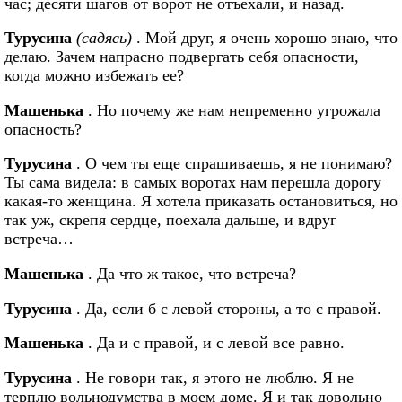
час; десяти шагов от ворот не отъехали, и назад.
Турусина
(садясь)
. Мой друг, я очень хорошо знаю, что
делаю. Зачем напрасно подвергать себя опасности,
когда можно избежать ее?
Машенька
. Но почему же нам непременно угрожала
опасность?
Турусина
. О чем ты еще спрашиваешь, я не понимаю?
Ты сама видела: в самых воротах нам перешла дорогу
какая-то женщина. Я хотела приказать остановиться, но
так уж, скрепя сердце, поехала дальше, и вдруг
встреча…
Машенька
. Да что ж такое, что встреча?
Турусина
. Да, если б с левой стороны, а то с правой.
Машенька
. Да и с правой, и с левой все равно.
Турусина
. Не говори так, я этого не люблю. Я не
терплю вольнодумства в моем доме. Я и так довольно