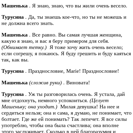
Машенька
. Я знаю, знаю, что вы жили очень весело.
Турусина
. Да, ты знаешь кое-что, но ты не можешь и
не должна всего знать.
Машенька
. Все равно. Вы самая лучшая женщина,
какую я знаю, и вас я беру примером для себя.
(Обнимает тетку.)
Я тоже хочу жить очень весело;
если согрешу, я покаюсь. Я буду грешить и буду каяться
так, как вы.
Турусина
. Празднословие, Marie! Празднословие!
Машенька
(сложив руки)
. Виновата!
Турусина
. Уж ты разговорилась очень. Я устала, дай
мне отдохнуть, немного успокоиться.
(Целует
Машеньку; она уходит.)
Милая девушка! На нее и
сердиться нельзя; она и сама, я думаю, не понимает, что
болтает. Где же ей понимать? Так лепечет. Я все силы
употреблю, чтобы она была счастлива; она вполне
этого заслуживает. Сколько в ней благоразумия и