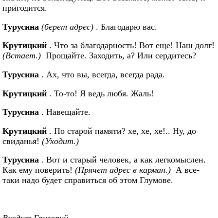
пригодится.
Турусина
(берет адрес)
. Благодарю вас.
Крутицкий
. Что за благодарность! Вот еще! Наш долг!
(Встает.)
Прощайте. Заходить, а? Или сердитесь?
Турусина
. Ах, что вы, всегда, всегда рада.
Крутицкий
. То-то! Я ведь любя. Жаль!
Турусина
. Навещайте.
Крутицкий
. По старой памяти? хе, хе, хе!.. Ну, до
свиданья!
(Уходит.)
Турусина
. Вот и старый человек, а как легкомыслен.
Как ему поверить!
(Прячет адрес в карман.)
А все-
таки надо будет справиться об этом Глумове.
Входит Григорий.