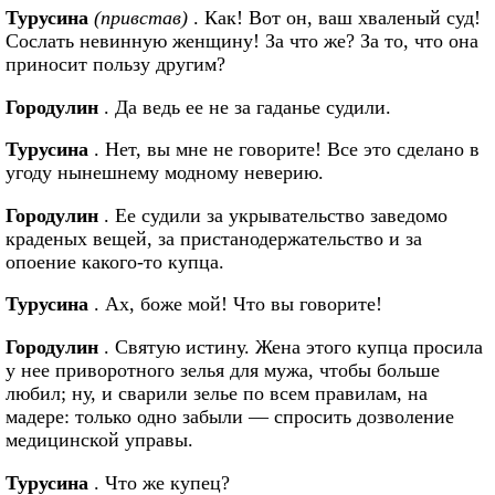
Турусина
(привстав)
. Как! Вот он, ваш хваленый суд!
Сослать невинную женщину! За что же? За то, что она
приносит пользу другим?
Городулин
. Да ведь ее не за гаданье судили.
Турусина
. Нет, вы мне не говорите! Все это сделано в
угоду нынешнему модному неверию.
Городулин
. Ее судили за укрывательство заведомо
краденых вещей, за пристанодержательство и за
опоение какого-то купца.
Турусина
. Ах, боже мой! Что вы говорите!
Городулин
. Святую истину. Жена этого купца просила
у нее приворотного зелья для мужа, чтобы больше
любил; ну, и сварили зелье по всем правилам, на
мадере: только одно забыли — спросить дозволение
медицинской управы.
Турусина
. Что же купец?