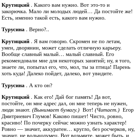
Крутицкий
. Какого вам нужно. Вот это-то и
закорючка. Мало ли молодых людей… Да постойте же!
Есть, именно такой есть, какого вам нужно.
Турусина
. Верно?..
Крутицкий
. Я вам говорю. Скромен не по летам,
умен, дворянин, может сделать отличную карьеру.
Вообще славный малый… малый славный. Его
рекомендовали мне для некоторых занятий; ну, я того,
знаете ли, попытал его, что, мол, ты за птица! Парень
хоть куда! Далеко пойдет, далеко, вот увидите.
Турусина
. А кто он?
Крутицкий
. Как его! Дай бог память! Да вот,
постойте, он мне адрес дал, он мне теперь не нужен,
люди знают.
(Вынимает бумагу.)
Вот!
(Читает.)
Егор
Дмитриевич Глумов! Каково пишет! Чисто, ровно,
красиво! По почерку сейчас можно узнать характер!
Ровно — значит, аккуратен… кругло, без росчерков, ну,
значит, не вольнодумец. Вот возьмите, может быть, и