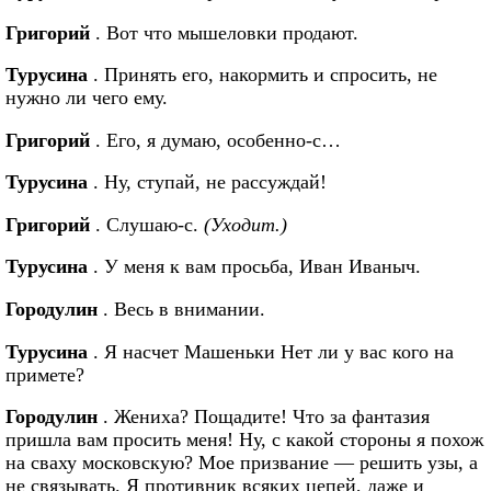
Григорий
. Вот что мышеловки продают.
Турусина
. Принять его, накормить и спросить, не
нужно ли чего ему.
Григорий
. Его, я думаю, особенно-с…
Турусина
. Ну, ступай, не рассуждай!
Григорий
. Слушаю-с.
(Уходит.)
Турусина
. У меня к вам просьба, Иван Иваныч.
Городулин
. Весь в внимании.
Турусина
. Я насчет Машеньки Нет ли у вас кого на
примете?
Городулин
. Жениха? Пощадите! Что за фантазия
пришла вам просить меня! Ну, с какой стороны я похож
на сваху московскую? Мое призвание — решить узы, а
не связывать. Я противник всяких цепей, даже и