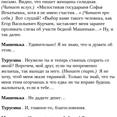
письмо. Видно, что пишет женщина солидная.
(Читает вслух.)
«Милостивая государыня Софья
Игнатьевна, хотя я не имею счастия…»
(Читает про
себя.)
Вот слушай! «Выбор вами такого человека, как
Егор Васильевич Курчаев, заставляет меня заранее
проливать слезы об участи бедной Машеньки…» Ну, и
так далее.
Машенька
. Удивительно! Я не знаю, что и думать об
этом…
Турусина
. Неужели ты и теперь станешь спорить со
мной? Впрочем, мой друг, если ты непременно
желаешь, так выходи за него.
(Нюхает спирт.)
Я не
хочу, чтоб меня звали тиранкой. Только ты знай, что ты
меня этим огорчаешь и что едва ли ты вправе будешь
жаловаться, если я тебе…
Машенька
. Не дадите денег…
Турусина
. И, главное-то, благословения.