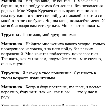
Машенька
. Нет, ma tante, не бойтесь! Я московская
барышня, я не пойду замуж без денег и без позволения
родных. Мне Жорж Курчаев очень нравится: но если
вам неугодно, я за него не пойду и никакой чахотки со
мной от этого не будет. Но, ma tante, пожалейте меня! У
меня благодаря вам есть деньги. Мне хочется пожить.
Турусина
. Понимаю, мой друг, понимаю.
Машенька
. Найдите мне жениха какого угодно, только
порядочного человека, я за него пойду без всяких
возражений. Мне хочется поблестеть, покрасоваться.
Так жить, как мы живем, подумайте сами, мне скучно,
очень скучно.
Турусина
. Я вхожу в твое положение. Суетность в
твоем возрасте извинительна.
Машенька
. Когда я буду постарше, ma tante, я весьма
вероятно, буду жить так же, как и вы, — это у нас в
роду.
Турусина
. Дай бог, я тебе от всей души желаю. Это