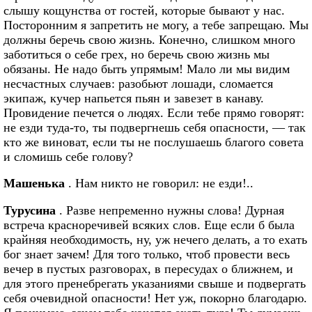
слышу кощунства от гостей, которые бывают у нас.
Посторонним я запретить не могу, а тебе запрещаю. Мы
должны беречь свою жизнь. Конечно, слишком много
заботиться о себе грех, но беречь свою жизнь мы
обязаны. Не надо быть упрямым! Мало ли мы видим
несчастных случаев: разобьют лошади, сломается
экипаж, кучер напьется пьян и завезет в канаву.
Провидение печется о людях. Если тебе прямо говорят:
не езди туда-то, ты подвергнешь себя опасности, — так
кто же виноват, если ты не послушаешь благого совета
и сломишь себе голову?
Машенька
. Нам никто не говорил: не езди!..
Турусина
. Разве непременно нужны слова! Дурная
встреча красноречивей всяких слов. Еще если б была
крайняя необходимость, ну, уж нечего делать, а то ехать
бог знает зачем! Для того только, чтоб провести весь
вечер в пустых разговорах, в пересудах о ближнем, и
для этого пренебрегать указаниями свыше и подвергать
себя очевидной опасности! Нет уж, покорно благодарю.