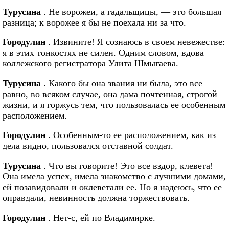
Турусина
. Не ворожеи, а гадальщицы, — это большая
разница; к ворожее я бы не поехала ни за что.
Городулин
. Извините! Я сознаюсь в своем невежестве:
я в этих тонкостях не силен. Одним словом, вдова
коллежского регистратора Улита Шмыгаева.
Турусина
. Какого бы она звания ни была, это все
равно, во всяком случае, она дама почтенная, строгой
жизни, и я горжусь тем, что пользовалась ее особенным
расположением.
Городулин
. Особенным-то ее расположением, как из
дела видно, пользовался отставной солдат.
Турусина
. Что вы говорите! Это все вздор, клевета!
Она имела успех, имела знакомство с лучшими домами,
ей позавидовали и оклеветали ее. Но я надеюсь, что ее
оправдали, невинность должна торжествовать.
Городулин
. Нет-с, ей по Владимирке.