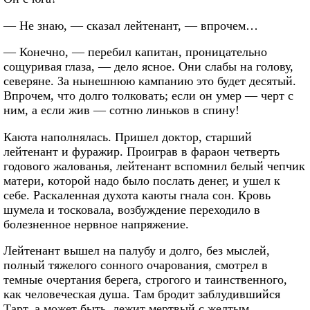
— Не знаю, — сказал лейтенант, — впрочем…
— Конечно, — перебил капитан, проницательно
сощуривая глаза, — дело ясное. Они слабы на голову,
северяне. За нынешнюю кампанию это будет десятый.
Впрочем, что долго толковать; если он умер — черт с
ним, а если жив — сотню линьков в спину!
Каюта наполнялась. Пришел доктор, старший
лейтенант и фуражир. Проиграв в фараон четверть
годового жалованья, лейтенант вспомнил белый чепчик
матери, которой надо было послать денег, и ушел к
себе. Раскаленная духота каюты гнала сон. Кровь
шумела и тосковала, возбуждение переходило в
болезненное нервное напряжение.
Лейтенант вышел на палубу и долго, без мыслей,
полный тяжелого сонного очарования, смотрел в
темные очертания берега, строгого и таинственного,
как человеческая душа. Там бродит заблудившийся
Тарт, а может быть, лежит мертвый с желтым,