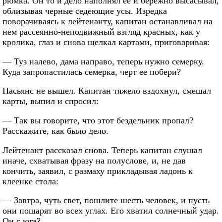
рюмка. Он то и дело наполнял ее и бережно высасывал,
облизывая черные седеющие усы. Изредка
поворачиваясь к лейтенанту, капитан останавливал на
нем рассеянно-неподвижный взгляд красных, как у
кролика, глаз и снова щелкал картами, приговаривая:
— Туз налево, дама направо, теперь нужно семерку.
Куда запропастилась семерка, черт ее побери?
Пасьянс не вышел. Капитан тяжело вздохнул, смешал
карты, выпил и спросил:
— Так вы говорите, что этот бездельник пропал?
Расскажите, как было дело.
Лейтенант рассказал снова. Теперь капитан слушал
иначе, схватывая фразу на полуслове, и, не дав
кончить, заявил, с размаху прикладывая ладонь к
клеенке стола:
— Завтра, чуть свет, пошлите шесть человек, и пусть
они пошарят во всех углах. Его хватил солнечный удар.
Он с юга?