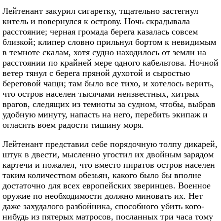
Лейтенант закурил сигаретку, тщательно застегнул
китель и повернулся к острову. Ночь скрадывала
расстояние; черная громада берега казалась совсем
близкой; клипер словно прильнул бортом к невидимым
в темноте скалам, хотя судно находилось от земли на
расстоянии по крайней мере одного кабельтова. Ночной
ветер тянул с берега пряной духотой и сыростью
береговой чащи; там было все тихо, и хотелось верить,
что остров населен тысячами неизвестных, хитрых
врагов, следящих из темноты за судном, чтобы, выбрав
удобную минуту, напасть на него, перебить экипаж и
огласить воем радости тишину моря.
Лейтенант представил себе порядочную толпу дикарей,
штук в двести, мысленно угостил их двойным зарядом
картечи и пожалел, что вместо пиратов остров населен
таким количеством обезьян, какого было бы вполне
достаточно для всех европейских зверинцев. Военное
оружие по необходимости должно миновать их. Нет
даже захудалого разбойника, способного убить кого-
нибудь из пятерых матросов, посланных три часа тому