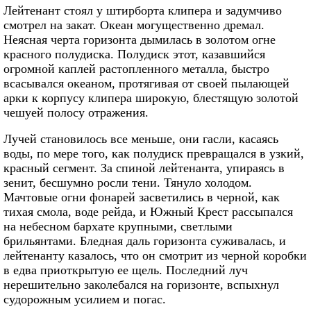
Лейтенант стоял у штирборта клипера и задумчиво
смотрел на закат. Океан могущественно дремал.
Неясная черта горизонта дымилась в золотом огне
красного полудиска. Полудиск этот, казавшийся
огромной каплей растопленного металла, быстро
всасывался океаном, протягивая от своей пылающей
арки к корпусу клипера широкую, блестящую золотой
чешуей полосу отражения.
Лучей становилось все меньше, они гасли, касаясь
воды, по мере того, как полудиск превращался в узкий,
красный сегмент. За спиной лейтенанта, упираясь в
зенит, бесшумно росли тени. Тянуло холодом.
Мачтовые огни фонарей засветились в черной, как
тихая смола, воде рейда, и Южный Крест рассыпался
на небесном бархате крупными, светлыми
брильянтами. Бледная даль горизонта суживалась, и
лейтенанту казалось, что он смотрит из черной коробки
в едва приоткрытую ее щель. Последний луч
нерешительно заколебался на горизонте, вспыхнул
судорожным усилием и погас.