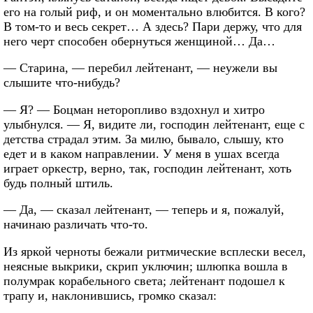
его на голый риф, и он моментально влюбится. В кого?
В том-то и весь секрет… А здесь? Пари держу, что для
него черт способен обернуться женщиной… Да…
— Старина, — перебил лейтенант, — неужели вы
слышите что-нибудь?
— Я? — Боцман неторопливо вздохнул и хитро
улыбнулся. — Я, видите ли, господин лейтенант, еще с
детства страдал этим. За милю, бывало, слышу, кто
едет и в каком направлении. У меня в ушах всегда
играет оркестр, верно, так, господин лейтенант, хоть
будь полный штиль.
— Да, — сказал лейтенант, — теперь и я, пожалуй,
начинаю различать что-то.
Из яркой черноты бежали ритмические всплески весел,
неясные выкрики, скрип уключин; шлюпка вошла в
полумрак корабельного света; лейтенант подошел к
трапу и, наклонившись, громко сказал: