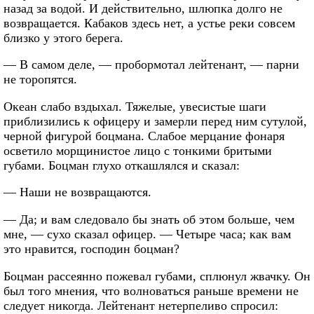
назад за водой. И действительно, шлюпка долго не
возвращается. Кабаков здесь нет, а устье реки совсем
близко у этого берега.
— В самом деле, — пробормотал лейтенант, — парни
не торопятся.
Океан слабо вздыхал. Тяжелые, увесистые шаги
приблизились к офицеру и замерли перед ним сутулой,
черной фигурой боцмана. Слабое мерцание фонаря
осветило морщинистое лицо с тонкими бритыми
губами. Боцман глухо откашлялся и сказал:
— Наши не возвращаются.
— Да; и вам следовало бы знать об этом больше, чем
мне, — сухо сказал офицер. — Четыре часа; как вам
это нравится, господин боцман?
Боцман рассеянно пожевал губами, сплюнул жвачку. Он
был того мнения, что волноваться раньше времени не
следует никогда. Лейтенант нетерпеливо спросил: