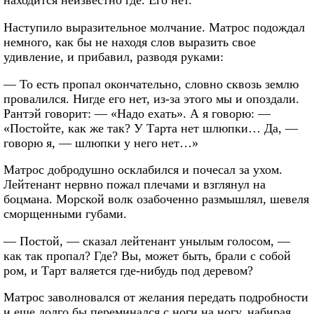
находится неизвестно где. Его нет.
Наступило выразительное молчание. Матрос подождал
немного, как бы не находя слов выразить свое
удивление, и прибавил, разводя руками:
— То есть пропал окончательно, словно сквозь землю
провалился. Нигде его нет, из-за этого мы и опоздали.
Рантэй говорит: — «Надо ехать». А я говорю: —
«Постойте, как же так? У Тарта нет шлюпки… Да, —
говорю я, — шлюпки у него нет…»
Матрос добродушно осклабился и почесал за ухом.
Лейтенант нервно пожал плечами и взглянул на
боцмана. Морской волк озабоченно размышлял, шевеля
сморщенными губами.
— Постой, — сказал лейтенант унылым голосом, —
как так пропал? Где? Вы, может быть, брали с собой
ром, и Тарт валяется где-нибудь под деревом?
Матрос заволновался от желания передать подробности
и еще долго бы переминался с ноги на ногу, набирая