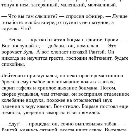
тонул в нем, затерянный, маленький, молчаливый.
— Что вы там слышите? — спросил офицер. — Лучше
позаботились бы вперед отпускать не шатунов, а
служак. Что?
— Весла, — кратко ответил боцман, сдвигая брови. —
Вот послушайте, — добавил он, помолчав. — Это
ворочает Буль. А вот хлопает негодяй Рантэй. Он
никогда не научится грести, господин лейтенант, будьте
спокойны.
Лейтенант прислушался, но некоторое время тишина
бросала ему слабое всхлипывание воды в клюзах,
скрип гафеля и хриплое дыхание боцмана. Потом,
скорее угадывая, чем отмечая, он воспринял отдаленное
колебание воздуха, похожее на отрывистый звук
падения в воду камня. Все стихло. Боцман постоял еще
немного, уверенно заморгал и выпрямился.
— Едут! — процедил он, сочно выплевывая табак. —
Рантэй, клянусь сатаной, всегда ищет девок. Высадите