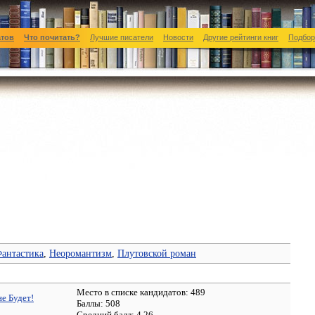
атов
Что почитать?
Лучшие писатели
Новости
Другие рейтинги книг
Подбор
антастика
,
Неоромантизм
,
Плутовской роман
Место в списке кандидатов: 489
е Будет!
Баллы: 508
Средний балл:
4.26