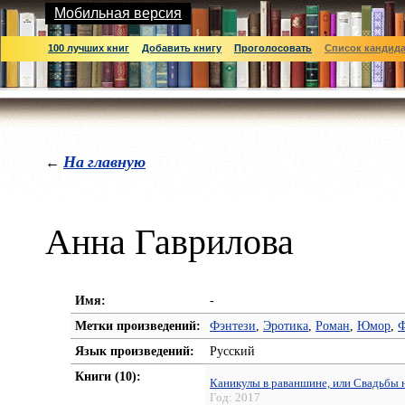
Мобильная версия
100 лучших книг
Добавить книгу
Проголосовать
Список кандид
На главную
←
Анна Гаврилова
Имя:
-
Метки произведений:
Фэнтези
,
Эротика
,
Роман
,
Юмор
,
Ф
Язык произведений:
Русский
Книги (10):
Каникулы в раваншине, или Свадьбы н
Год:
2017