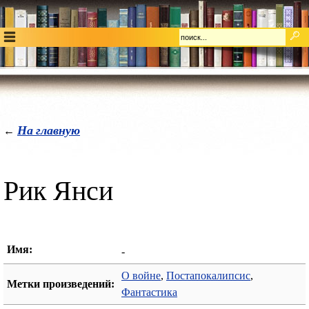
На главную
←
Рик Янси
Имя:
-
О войне
,
Постапокалипсис
,
Метки произведений:
Фантастика