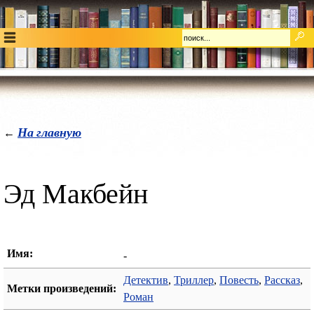
На главную
←
Эд Макбейн
Имя:
-
Детектив
,
Триллер
,
Повесть
,
Рассказ
,
Метки произведений:
Роман