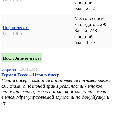
Средний
балл:
2.12
Место в списке
кандидатов: 295
Под колесом
Баллы: 748
Год:
1906
Средний
балл:
1.79
Последние отзывы
Кирилл
26.11.2011
Герман Гессе – Игра в бисер
Игра в бисер - создание и наполнение произвольными
смыслами отдельной грани реальности - этакое
толмудичество; смесь попыток объяснить явления
в этом мiре; управляемой глупости по дону Хуану; и
ду...